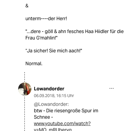
&
unterm----der Herr!
"…dere - göll & ahn fesches Haa Hiidler für die
Frau G'mahlin!"
“Ja sicher! Sie mich aach!"
Normal.
Lowandorder
06.09.2018
,
16:15 Uhr
@Lowandorder:
btw - Die riesengroße Spur im
Schnee -
www.youtube.com/watch?
v=MO_mRUberyg