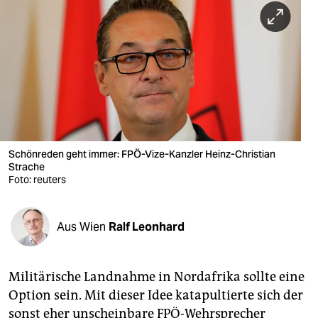
berlin
nord
wahrheit
verlag
verlag
veranstaltungen
Schönreden geht immer: FPÖ-Vize-Kanzler Heinz-Christian
Strache
shop
Foto: reuters
fragen & hilfe
Aus Wien
Ralf Leonhard
unterstützen
abo
Militärische Landnahme in Nordafrika sollte eine
genossenschaft
Option sein. Mit dieser Idee katapultierte sich der
sonst eher unscheinbare FPÖ-Wehrsprecher