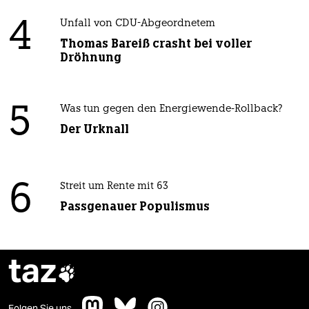
4
Unfall von CDU-Abgeordnetem
Thomas Bareiß crasht bei voller
Dröhnung
5
Was tun gegen den Energiewende-Rollback?
Der Urknall
6
Streit um Rente mit 63
Passgenauer Populismus
taz

Folgen Sie uns