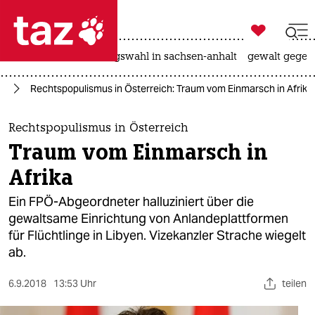

taz zahl ich
hitze
surfen
landtagswahl in sachsen-anhalt
gewalt gegen

taz zahl ich
pa
Rechtspopulismus in Österreich: Traum vom Einmarsch in Afrika
taz zahl ich
themen
Rechtspopulismus in Österreich
Traum vom Einmarsch in
politik
Afrika
öko
Ein FPÖ-Abgeordneter halluziniert über die
gewaltsame Einrichtung von Anlandeplattformen
gesellschaft
für Flüchtlinge in Libyen. Vizekanzler Strache wiegelt
ab.
kultur
sport
6.9.2018
13:53 Uhr
teilen