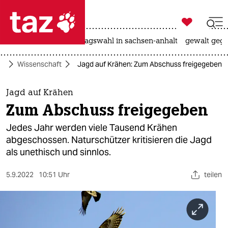

taz zahl ich
nahost-konflikt
landtagswahl in sachsen-anhalt
gewalt gege

taz zahl ich
ko
Wissenschaft
Jagd auf Krähen: Zum Abschuss freigegeben
taz zahl ich
themen
Jagd auf Krähen
Zum Abschuss freigegeben
politik
Jedes Jahr werden viele Tausend Krähen
öko
abgeschossen. Naturschützer kritisieren die Jagd
als unethisch und sinnlos.
gesellschaft
5.9.2022
10:51 Uhr
teilen
kultur
sport