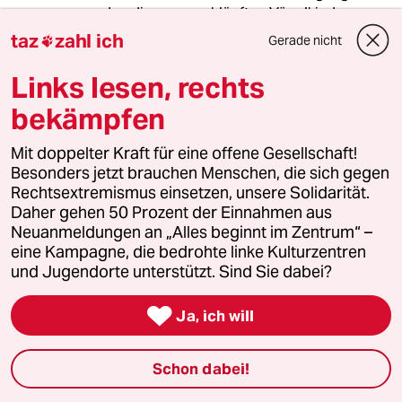
werden die ausgeschlüpften Vögelkinder
umstellt und getötet ! Spatzen ? wenn jemand
taz
zahl ich
Gerade nicht

glaubt dass die eh nur bei den Hühnern klauen
- Fehlanzeige , die suchen genau den Garten
Links lesen, rechts
nach Schädlingen ab wie die Meisen !
bekämpfen
Und , um die von Dohlen etc. bewohnten und
gedüngten Parks müssen sich eben die
Mit doppelter Kraft für eine offene Gesellschaft!
Anwohner kümmern.
Besonders jetzt brauchen Menschen, die sich gegen
Rechtsextremismus einsetzen, unsere Solidarität.
(Ach... eine Drohne wirkt Wunder)
Daher gehen 50 Prozent der Einnahmen aus
Neuanmeldungen an „Alles beginnt im Zentrum“ –
eine Kampagne, die bedrohte linke Kulturzentren
und Jugendorte unterstützt. Sind Sie dabei?
Dietrich Schneider
DS
06.09.2022
,
13:03 Uhr

Ja, ich will
Vielleicht ist es eine soziale Funktion der Jagd,
Psychopathen die Möglichkeit zur Triebabfuhr
zu geben, um damit weitaus Schlimmeres zu
Schon dabei!
verhindern.