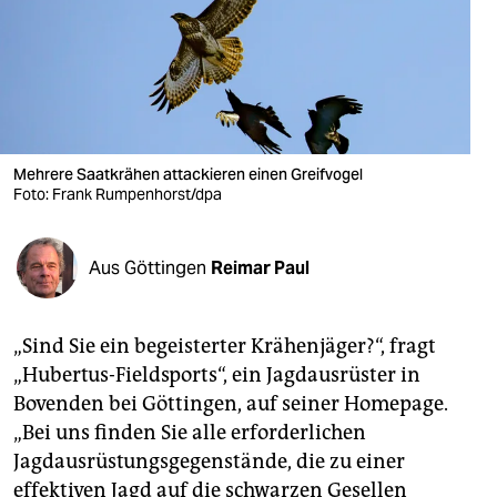
berlin
nord
wahrheit
verlag
Mehrere Saatkrähen attackieren einen Greifvogel
verlag
Foto: Frank Rumpenhorst/dpa
veranstaltungen
Aus Göttingen
Reimar Paul
shop
fragen & hilfe
„Sind Sie ein begeisterter Krähen­jäger?“, fragt
unterstützen
„Hubertus-Fieldsports“, ein Jagdausrüster in
Bovenden bei Göttingen, auf seiner Homepage.
abo
„Bei uns finden Sie alle erforderlichen
genossenschaft
Jagdausrüstungsgegenstände, die zu einer
effektiven Jagd auf die schwarzen Gesellen