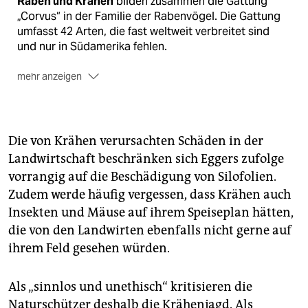
Raben und Krähen
bilden zusammen die Gattung
„Corvus“ in der Familie der Rabenvögel. Die Gattung
umfasst 42 Arten, die fast weltweit verbreitet sind
und nur in Südamerika fehlen.
mehr anzeigen
In Europa
kommen der Kolkrabe, die Aas- oder
Rabenkrähe, die Nebelkrähe und die Saatkrähe vor.
Die von Krähen verursachten Schäden in der
Landwirtschaft beschränken sich Eggers zufolge
vorrangig auf die Beschädigung von Silo­folien.
Zudem werde häufig vergessen, dass Krähen auch
Insekten und Mäuse auf ihrem Speiseplan hätten,
die von den Landwirten ebenfalls nicht gerne auf
ihrem Feld gesehen würden.
Als „sinnlos und unethisch“ kritisieren die
Naturschützer deshalb die Krähenjagd. Als