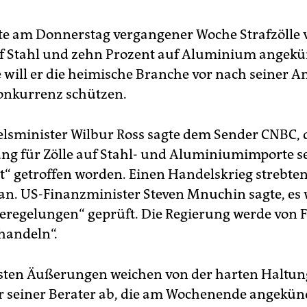
e am Donnerstag vergangener Woche Strafzölle 
f Stahl und zehn Prozent auf Aluminium angekü
e will er die heimische Branche vor nach seiner A
onkurrenz schützen.
lsminister Wilbur Ross sagte dem Sender CNBC, 
ng für Zölle auf Stahl- und Aluminiumimporte se
“ getroffen worden. Einen Handelskrieg strebten
 an. US-Finanzminister Steven Mnuchin sagte, e
egelungen“ geprüft. Die Regierung werde von Fal
handeln“.
sten Äußerungen weichen von der harten Haltu
r seiner Berater ab, die am Wochenende angekün