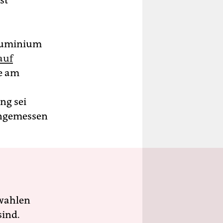
st
 Aluminium
auf
e am
ng sei
 angemessen
wahlen
sind.