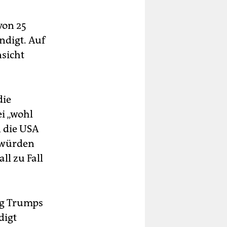
von 25
ndigt. Auf
nsicht
die
i „wohl
 die USA
s würden
l zu Fall
ng Trumps
digt