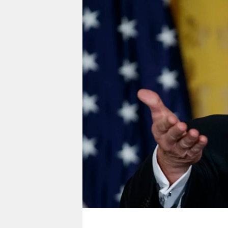
berlin
nord
wahrheit
verlag
verlag
veranstaltungen
shop
fragen & hilfe
unterstützen
abo
genossenschaft