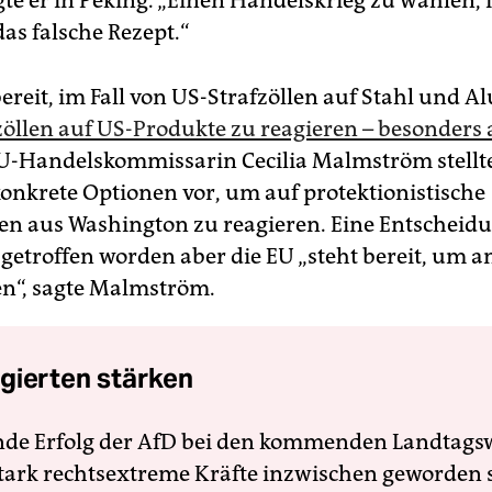
te er in Peking. „Einen Handelskrieg zu wählen, i
das falsche Rezept.“
bereit, im Fall von US-Strafzöllen auf Stahl und
öllen auf US-Produkte zu reagieren – besonders 
U-Handelskommissarin Cecilia Malmström stellt
onkrete Optionen vor, um auf protektionistische
aus Washington zu reagieren. Eine Entscheidu
 getroffen worden aber die EU „steht bereit, um
en“, sagte Malmström.
gierten stärken
nde Erfolg der AfD bei den kommenden Landtags
 stark rechtsextreme Kräfte inzwischen geworden 