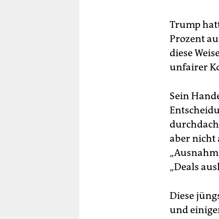
Trump hatt
Prozent au
diese Weis
unfairer K
Sein Hande
Entscheidu
durchdacht
aber nicht
„Ausnahmer
„Deals aus
Diese jüng
und einige