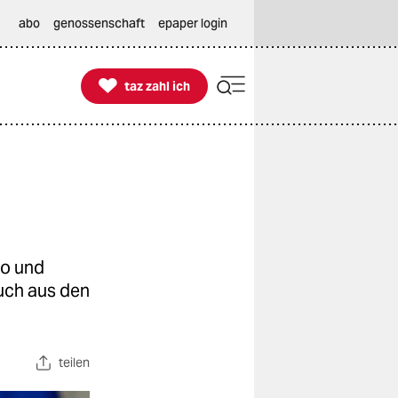
abo
genossenschaft
epaper login

taz zahl ich
taz zahl ich
ko und
auch aus den
teilen