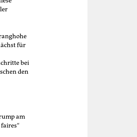
iese
ler
 ranghohe
ächst für
hritte bei
schen den
Trump am
faires“