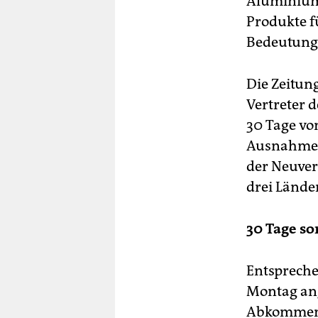
Aluminiumi
Produkte fü
Bedeutung 
Die Zeitun
Vertreter 
30 Tage vo
Ausnahmere
der Neuve
drei Lände
30 Tage so
Entsprech
Montag ang
Abkommen 