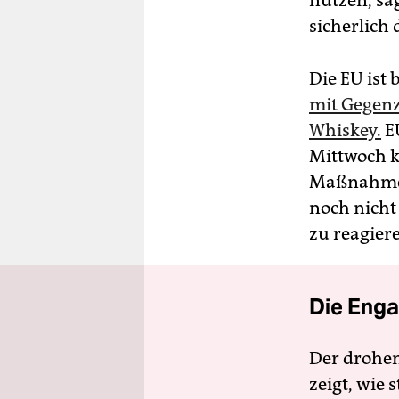
nützen, sag
sicherlich 
Die EU ist 
mit Gegenz
Whiskey.
E
Mittwoch k
Maßnahmen 
noch nicht
zu reagier
Die Enga
Der drohe
zeigt, wie