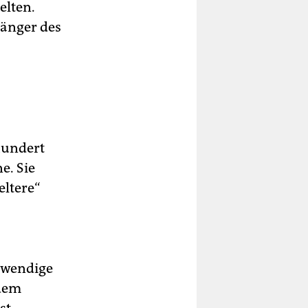
elten.
hänger des
hundert
e. Sie
eltere“
twendige
ndem