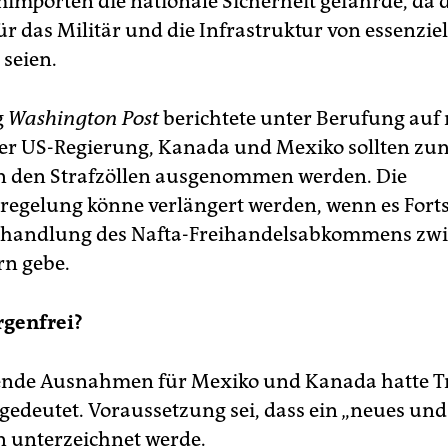
mporten die nationale Sicherheit gefährde, da d
r das Militär und die Infrastruktur von essenziel
seien.
g
Washington Post
berichtete unter Berufung auf
der US-Regierung, Kanada und Mexiko sollten zun
n den Strafzöllen ausgenommen werden. Die
gelung könne verlängert werden, wenn es Fortsc
rhandlung des Nafta-Freihandelsabkommens zwi
rn gebe.
rgenfrei?
ende Ausnahmen für Mexiko und Kanada hatte 
edeutet. Voraussetzung sei, dass ein „neues und 
unterzeichnet werde.