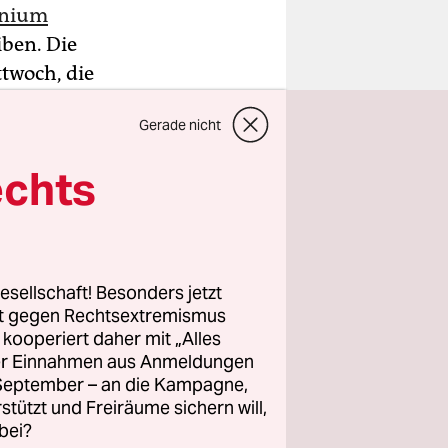
inium
ben. Die
twoch, die
mehrere
Gerade nicht
ändern
a kündigte
echts
hte zuvor
 die
esellschaft! Besonders jetzt
nd Mexiko
rt gegen Rechtsextremismus
herweise
z kooperiert daher mit „Alles
ller Einnahmen aus Anmeldungen
, sagte
. September – an die Kampagne,
rstützt und Freiräume sichern will,
bei?