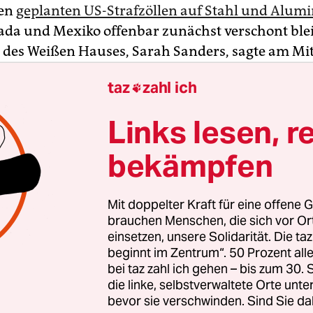
den
geplanten US-Strafzöllen auf Stahl und Alum
ada und Mexiko offenbar zunächst verschont blei
 des Weißen Hauses, Sarah Sanders, sagte am Mit
ung erwäge mögliche Ausnahmeregelungen für 
taz
zahl ich

d nannte die beiden Nachbarstaaten. Anderen L
rdings eine Konfrontation im Handelsstreit, Chin
Links lesen, r
tag eine „angemessene Reaktion“ an. Die EU dro
öllen.
bekämpfen
w York Times
könnte US-Präsident Donald Trump
Mit doppelter Kraft für eine offene G
 bereits am Donnerstag verhängen. Für Kanada u
brauchen Menschen, die sich vor O
potenzielle Ausnahmen“ geben, die dann möglic
einsetzen, unsere Solidarität. Die ta
beginnt im Zentrum“. 50 Prozent a
auf „andere Länder“ ausgedehnt werden könnten
bei taz zahl ich gehen – bis zum 30
s Kriterium sei dabei die nationale Sicherheit.
die linke, selbstverwaltete Orte unte
bevor sie verschwinden. Sind Sie da