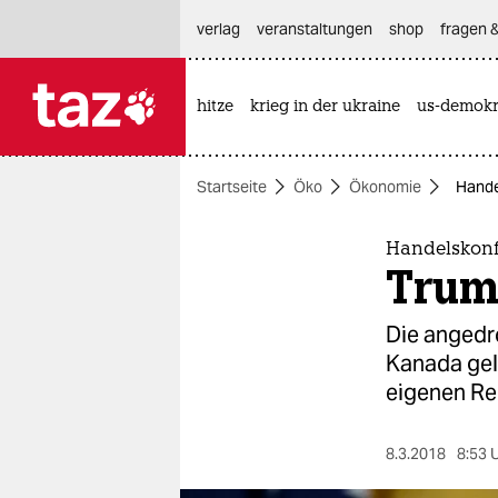
hautnavigation anspringen
hauptinhalt anspringen
footer anspringen
verlag
veranstaltungen
shop
fragen &
hitze
krieg in der ukraine
us-demokr

taz zahl ich
taz zahl ich
Startseite
Öko
Ökonomie
Hande
themen
politik
Handelskonf
Trum
öko
Die angedro
gesellschaft
Kanada gelt
eigenen Re
kultur
sport
8.3.2018
8:53 