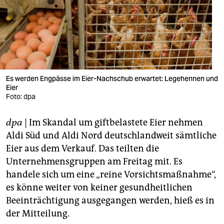
berlin
nord
wahrheit
verlag
Es werden Engpässe im Eier-Nachschub erwartet: Legehennen und
verlag
Eier
Foto: dpa
veranstaltungen
dpa
| Im Skandal um giftbelastete Eier nehmen
shop
Aldi Süd und Aldi Nord deutschlandweit sämtliche
fragen & hilfe
Eier aus dem Verkauf. Das teilten die
Unternehmensgruppen am Freitag mit. Es
unterstützen
handele sich um eine „reine Vorsichtsmaßnahme“,
abo
es könne weiter von keiner gesundheitlichen
Beeinträchtigung ausgegangen werden, hieß es in
genossenschaft
der Mitteilung.