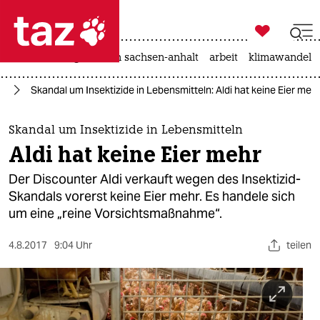

taz zahl ich
hitze
landtagswahl in sachsen-anhalt
arbeit
klimawandel

taz zahl ich
it
Skandal um Insektizide in Lebensmitteln: Aldi hat keine Eier meh
taz zahl ich
themen
Skandal um Insektizide in Lebensmitteln
Aldi hat keine Eier mehr
politik
Der Discounter Aldi verkauft wegen des Insektizid-
öko
Skandals vorerst keine Eier mehr. Es handele sich
um eine „reine Vorsichtsmaßnahme“.
gesellschaft
4.8.2017
9:04 Uhr
teilen
kultur
sport