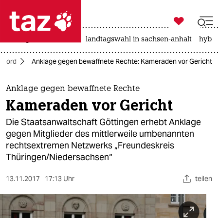

taz zahl ich
niedrigwasser
rente
landtagswahl in sachsen-anhalt
hybri

taz zahl ich
Nord
Anklage gegen bewaffnete Rechte: Kameraden vor Gericht
taz zahl ich
themen
Anklage gegen bewaffnete Rechte
Kameraden vor Gericht
politik
Die Staatsanwaltschaft Göttingen erhebt Anklage
öko
gegen Mitglieder des mittlerweile umbenannten
rechtsextremen Netzwerks „Freundeskreis
gesellschaft
Thüringen/Niedersachsen“
kultur
13.11.2017
17:13 Uhr
teilen
sport