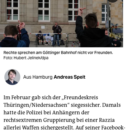
berlin
nord
wahrheit
verlag
verlag
Rechte sprechen am Göttinger Bahnhof nicht vor Freunden.
Foto: Hubert Jelinek/dpa
veranstaltungen
shop
Aus Hamburg
Andreas Speit
fragen & hilfe
unterstützen
Im Februar gab sich der „Freundeskreis
Thüringen/Niedersachsen“ siegessicher. Damals
abo
hatte die Polizei bei Anhängern der
genossenschaft
rechtsextremen Gruppierung bei einer Razzia
allerlei Waffen sichergestellt. Auf seiner Facebook-