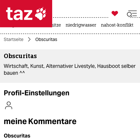

taz zahl ich
krieg in der ukraine
hitze
niedrigwasser
nahost-konflikt

taz zahl ich
Startseite
Obscuritas
taz zahl ich
Obscuritas
themen
Wirtschaft, Kunst, Alternativer Livestyle, Hausboot selber
politik
bauen ^^
öko
Profil-Einstellungen
gesellschaft
kultur
meine Kommentare
sport
Obscuritas