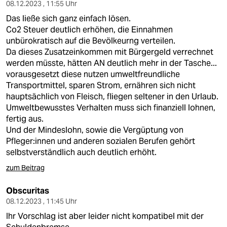
berlin
08.12.2023 , 11:55 Uhr
Das ließe sich ganz einfach lösen.
nord
Co2 Steuer deutlich erhöhen, die Einnahmen
unbürokratisch auf die Bevölkeurng verteilen.
wahrheit
Da dieses Zusatzeinkommen mit Bürgergeld verrechnet
werden müsste, hätten AN deutlich mehr in der Tasche...
verlag
vorausgesetzt diese nutzen umweltfreundliche
Transportmittel, sparen Strom, ernähren sich nicht
verlag
hauptsächlich von Fleisch, fliegen seltener in den Urlaub.
Umweltbewusstes Verhalten muss sich finanziell lohnen,
veranstaltungen
fertig aus.
shop
Und der Mindeslohn, sowie die Vergüptung von
Pfleger:innen und anderen sozialen Berufen gehört
fragen & hilfe
selbstverständlich auch deutlich erhöht.
unterstützen
zum Beitrag
abo
Obscuritas
08.12.2023 , 11:45 Uhr
genossenschaft
Ihr Vorschlag ist aber leider nicht kompatibel mit der