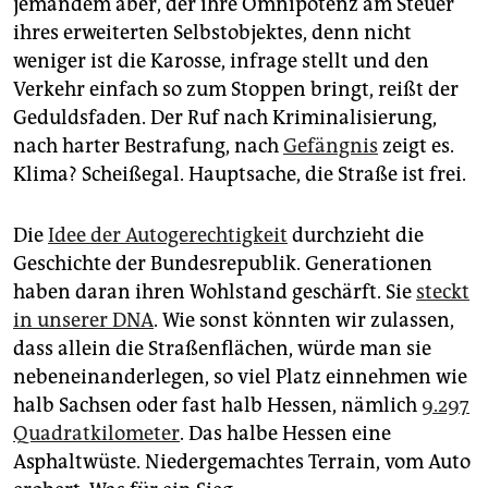
jemandem aber, der ihre Omnipotenz am Steuer
ihres erweiterten Selbstobjektes, denn nicht
weniger ist die Karosse, infrage stellt und den
Verkehr einfach so zum Stoppen bringt, reißt der
Geduldsfaden. Der Ruf nach Kriminalisierung,
nach harter Bestrafung, nach
Gefängnis
zeigt es.
Klima? Scheißegal. Hauptsache, die Straße ist frei.
Die
Idee der Autogerechtigkeit
durchzieht die
Geschichte der Bundesrepublik. Generationen
haben daran ihren Wohlstand geschärft. Sie
steckt
in unserer DNA
. Wie sonst könnten wir zulassen,
dass allein die Straßenflächen, würde man sie
neben­ein­anderlegen, so viel Platz einnehmen wie
halb Sachsen oder fast halb Hessen, nämlich
9.297
Quadratkilometer
. Das halbe Hessen eine
Asphaltwüste. Niedergemachtes Terrain, vom Auto