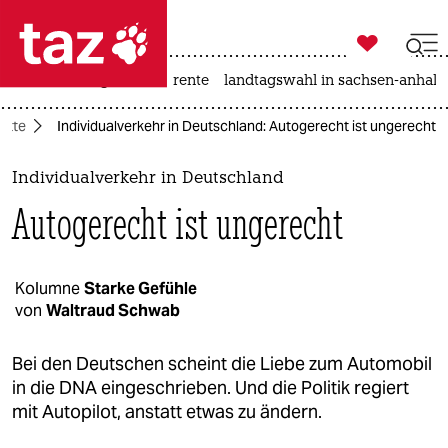

taz zahl ich
hitze
niedrigwasser
rente
landtagswahl in sachsen-anhalt

taz zahl ich
atte
Individualverkehr in Deutschland: Autogerecht ist ungerecht
taz zahl ich
themen
Individualverkehr in Deutschland
Autogerecht ist ungerecht
politik
öko
Kolumne
Starke Gefühle
von
Waltraud Schwab
gesellschaft
kultur
Bei den Deutschen scheint die Liebe zum Automobil
in die DNA eingeschrieben. Und die Politik regiert
sport
mit Autopilot, anstatt etwas zu ändern.