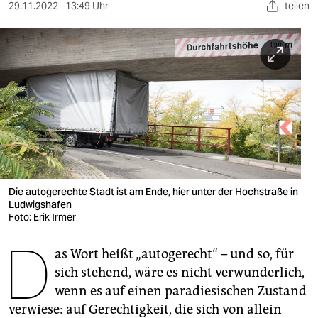
berlin
29.11.2022
13:49 Uhr
teilen
nord
wahrheit
verlag
verlag
veranstaltungen
shop
Die autogerechte Stadt ist am Ende, hier unter der Hochstraße in
Ludwigshafen
fragen & hilfe
Foto: Erik Irmer
unterstützen
D
as Wort heißt „autogerecht“ – und so, für
abo
sich stehend, wäre es nicht verwunderlich,
wenn es auf einen paradiesischen Zustand
genossenschaft
verwiese: auf Gerechtigkeit, die sich von allein