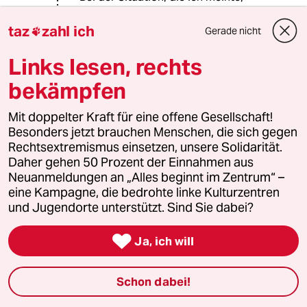
stehe ich in der Mitte auf der
Geradeaus-Spur. Der BVG-Bus
taz
zahl ich
Gerade nicht

nebenmir ebenfalls oder ist ein
Linksabbieger. Rechts rauschen an
Links lesen, rechts
mir die LKW vorbei, die einen grünen
bekämpfen
Pfeil zum Rechtsabbiegen haben.
Sie haben da völlig recht, in diesen
Mit doppelter Kraft für eine offene Gesellschaft!
Fall am rechten Fahrbahnrand zu
Besonders jetzt brauchen Menschen, die sich gegen
stehen, ist supergefährlich.
Rechtsextremismus einsetzen, unsere Solidarität.
Daher gehen 50 Prozent der Einnahmen aus
Die LKW sind die Rechtsabbieger,
Neuanmeldungen an „Alles beginnt im Zentrum“ –
eine Kampagne, die bedrohte linke Kulturzentren
und Jugendorte unterstützt. Sind Sie dabei?
43354 (Profil gelöscht)
4G
01.12.2022
,
09:57 Uhr

Ja, ich will
Es ist alles noch viel schlimmer. Nicht nur
Stellplätze, nein Auffahrten und Garagen; der
Schon dabei!
Trend zur Doppelgarage mit 4 Stellplätzen
davor. Garagen, in denen die Karren besser