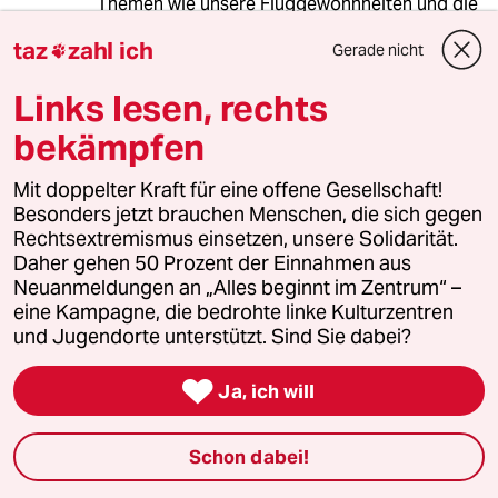
Themen wie unsere Fluggewohnheiten und die
Besteuerung von Kerosin werden dabei zentral
taz
zahl ich
Gerade nicht

sein müssen. Ist doch eigentlich klar.
Links lesen, rechts
bekämpfen
Gerhard Krause
GK
25.11.2022
,
22:51 Uhr
Mit doppelter Kraft für eine offene Gesellschaft!
@Nilsson Samuelsson:
Besonders jetzt brauchen Menschen, die sich gegen
Richtig! Danke! Gemeinsam gegen
Rechtsextremismus einsetzen, unsere Solidarität.
Verharmloser und Verhinderer.
Daher gehen 50 Prozent der Einnahmen aus
Neuanmeldungen an „Alles beginnt im Zentrum“ –
eine Kampagne, die bedrohte linke Kulturzentren
und Jugendorte unterstützt. Sind Sie dabei?
Gärtnerin
G
25.11.2022
,
17:37 Uhr

Ja, ich will
@Nilsson Samuelsson:
Danke!
Schon dabei!