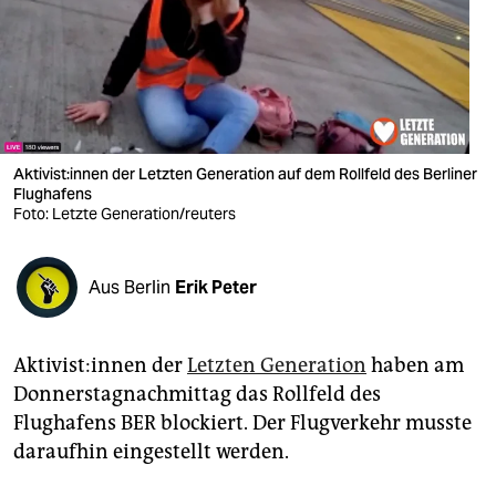
berlin
nord
wahrheit
verlag
Ak­ti­vis­t:in­nen der Letzten Generation auf dem Rollfeld des Berliner
verlag
Flughafens
Foto: Letzte Generation/reuters
veranstaltungen
shop
Aus Berlin
Erik Peter
fragen & hilfe
Ak­ti­vis­t:in­nen der
Letzten Generation
haben am
unterstützen
Donnerstagnachmittag das Rollfeld des
abo
Flughafens BER blockiert. Der Flugverkehr musste
daraufhin eingestellt werden.
genossenschaft