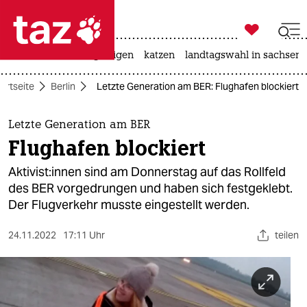

taz zahl ich
ceuta
hitze
bergsteigen
katzen
landtagswahl in sachsen-

taz zahl ich
artseite
Berlin
Letzte Generation am BER: Flughafen blockiert
taz zahl ich
themen
Letzte Generation am BER
Flughafen blockiert
politik
Ak­ti­vis­t:in­nen sind am Donnerstag auf das Rollfeld
öko
des BER vorgedrungen und haben sich festgeklebt.
Der Flugverkehr musste eingestellt werden.
gesellschaft
24.11.2022
17:11 Uhr
teilen
kultur
sport