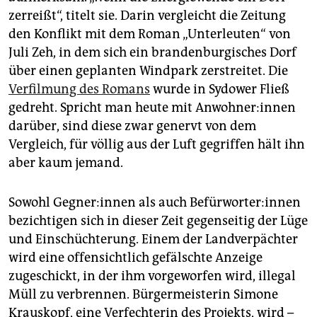
zerreißt“, titelt sie. Darin vergleicht die Zeitung
den Konflikt mit dem Roman „Unterleuten“ von
Juli Zeh, in dem sich ein brandenburgisches Dorf
über einen geplanten Windpark zerstreitet. Die
Verfilmung des Romans
wurde in Sydower Fließ
gedreht. Spricht man heute mit An­woh­ne­r:in­nen
darüber, sind diese zwar genervt von dem
Vergleich, für völlig aus der Luft gegriffen hält ihn
aber kaum jemand.
Sowohl Geg­ne­r:in­nen als auch Be­für­wor­te­r:in­nen
bezichtigen sich in dieser Zeit gegenseitig der Lüge
und Einschüchterung. Einem der Landverpächter
wird eine offensichtlich gefälschte Anzeige
zugeschickt, in der ihm vorgeworfen wird, illegal
Müll zu verbrennen. Bürgermeisterin Simone
Krauskopf, eine Verfechterin des Projekts, wird –