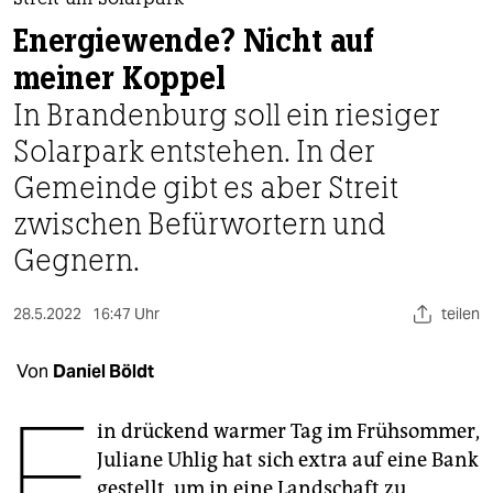
berlin
Streit um Solarpark
Energiewende? Nicht auf
nord
meiner Koppel
wahrheit
In Brandenburg soll ein riesiger
Solarpark entstehen. In der
verlag
Gemeinde gibt es aber Streit
verlag
zwischen Befürwortern und
veranstaltungen
Gegnern.
shop
28.5.2022
16:47 Uhr
teilen
fragen & hilfe
unterstützen
Von
Daniel Böldt
E
abo
in drückend warmer Tag im Frühsommer,
genossenschaft
Juliane Uhlig hat sich extra auf eine Bank
gestellt, um in eine Landschaft zu