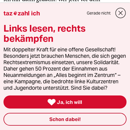
Hintergrund des Ukrainekriegs den Schuss nicht
taz
zahl ich
Gerade nicht

gehört hat und die Dringlichkeit des Unabhängig-
Werdens nicht versteht … das kann ich dann nicht
Links lesen, rechts
nachvollziehen.“
bekämpfen
Spricht man Harald Höppner darauf an, schüttelt
Mit doppelter Kraft für eine offene Gesellschaft!
der nur den Kopf. „Das ist vermessen“, sagt er.
Besonders jetzt brauchen Menschen, die sich gegen
Bereits jetzt würden 80 Prozent der Erneuerbaren
Rechtsextremismus einsetzen, unsere Solidarität.
Energie im gesamten Landkreis aus Tempelfelde
Daher gehen 50 Prozent der Einnahmen aus
Neuanmeldungen an „Alles beginnt im Zentrum“ –
kommen. Genauer: von der 56 Windrädern, die
eine Kampagne, die bedrohte linke Kulturzentren
Boreas hier bereits aufgestellt habe.
und Jugendorte unterstützt. Sind Sie dabei?
Etwas am Rand der Veranstaltung steht ein

Ja, ich will
kräftiger Mann in T-Shirt und kurzen Hosen: Jan
Jelmar Diekstra. Er ist einer der Landwirte und
Schon dabei!
Gemeinderatsvertreter, die einen Teil der Fläche