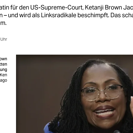
atin für den US-Supreme-Court, Ketanji Brown Jack
n – und wird als Linksradikale beschimpft. Das sc
em.
 Uhr
rown
tten
rung
 Ken
mago