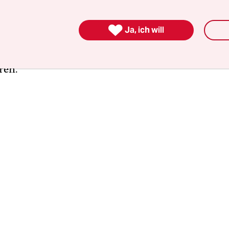
ten, die ihre Regelungen dann vor dem Obersten
lassen – mit dem Effekt, dass sie schließlich für

Ja, ich will
n, obwohl sie nie durch den Kongress gegangen si
ichtig, wer die neun Menschen sind, die die Verf
ren.