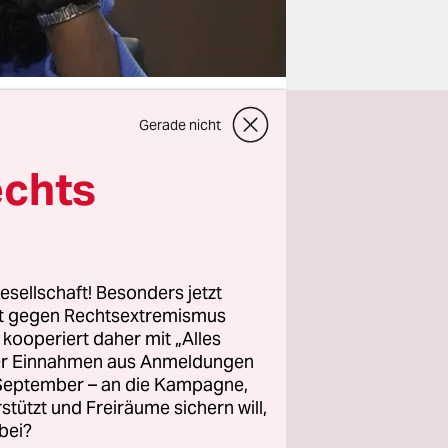
Gerade nicht
echts
ste
 bestätigt
r zu einem
reicht hat.
echts
esellschaft! Besonders jetzt
rt gegen Rechtsextremismus
z kooperiert daher mit „Alles
ller Einnahmen aus Anmeldungen
 lange ein
. September – an die Kampagne,
rstützt und Freiräume sichern will,
lungsfähig
bei?
ne