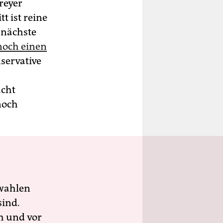
reyer
t ist reine
 nächste
noch einen
nservative
acht
noch
wahlen
sind.
h und vor