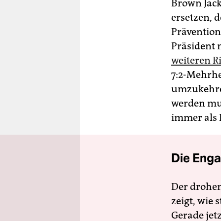
Brown Jack
ersetzen, d
Prävention
Präsident 
weiteren R
7:2-Mehrhe
umzukehren
werden mus
immer als 
Die Enga
Der drohe
zeigt, wie
Gerade jet