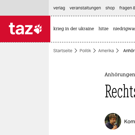
hautnavigation anspringen
hauptinhalt anspringen
footer anspringen
verlag
veranstaltungen
shop
fragen &
krieg in der ukraine
hitze
niedrigwa

taz zahl ich
taz zahl ich
Startseite
Politik
Amerika
Anhör
themen
politik
Anhörungen 
öko
Recht
gesellschaft
kultur
Kom
sport