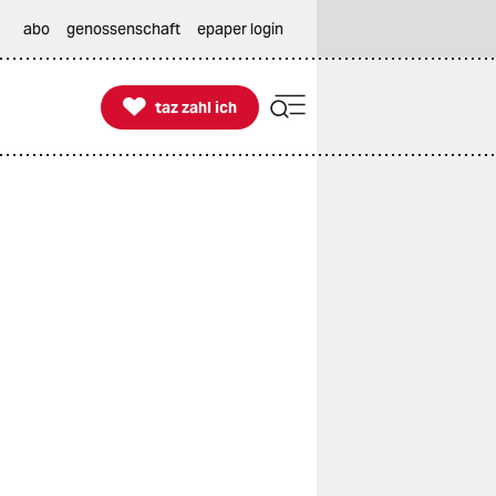
abo
genossenschaft
epaper login

taz zahl ich
taz zahl ich