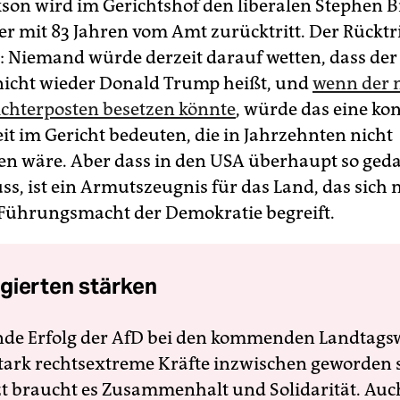
son wird im Gerichtshof den liberalen Stephen B
er mit 83 Jahren vom Amt zurücktritt. Der Rücktrit
: Niemand würde derzeit darauf wetten, dass der
nicht wieder Donald Trump heißt, und
wenn der 
ichterposten besetzen könnte
, würde das eine ko
it im Gericht bedeuten, die in Jahrzehnten nicht
 wäre. Aber dass in den USA überhaupt so ged
s, ist ein Armutszeugnis für das Land, das sich 
Führungsmacht der Demokratie begreift.
gierten stärken
nde Erfolg der AfD bei den kommenden Landtags
 stark rechtsextreme Kräfte inzwischen geworden 
zt braucht es Zusammenhalt und Solidarität. Auc