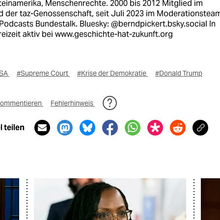
teinamerika, Menschenrechte. 2000 bis 2012 Mitglied im
d der taz-Genossenschaft, seit Juli 2023 im Moderationstea
Podcasts Bundestalk. Bluesky: @berndpickert.bsky.social In
reizeit aktiv bei www.geschichte-hat-zukunft.org
SA
#Supreme Court
#Krise der Demokratie
#Donald Trump
ommentieren
Fehlerhinweis
 teilen