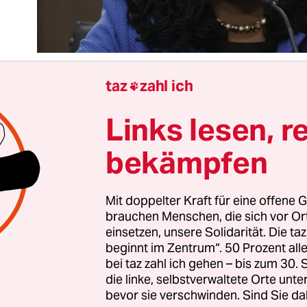
taz
zahl ich

Links lesen, r
Ende wird
Ketanji Brown Jackson
vom Senat als er
warze Richterin am Obersten Gerichtshof der USA
bekämpfen
den, auch wenn es im Justizausschuss gerade nu
en De­mo­kra­t*in­nen und Re­pu­bli­ka­ne­r*in­nen ge
ie Richterin sich während der Anhörungen von r
Mit doppelter Kraft für eine offene G
brauchen Menschen, die sich vor O
sen musste, schadet dem gesamten Justizsystem.
einsetzen, unsere Solidarität. Die ta
beginnt im Zentrum“. 50 Prozent a
Frage der Besetzung des Supreme Court ist schon
bei taz zahl ich gehen – bis zum 30
die linke, selbstverwaltete Orte unte
Da der gespaltene Kongress immer weniger hand
bevor sie verschwinden. Sind Sie da
 größere Gesetzesreformen zuletzt oft über einzel