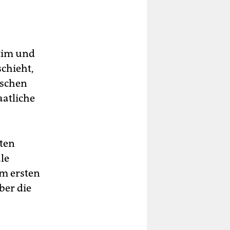
itim und
schieht,
nschen
aatliche
sten
le
em ersten
ber die