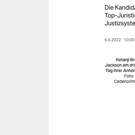
berlin
Die Kandid
nord
Top-Juristi
Justizsyst
wahrheit
verlag
6.4.2022
10:00
verlag
Ketanji B
veranstaltungen
Jackson am dri
Tag ihrer Anhö
Foto:
shop
Cedeno/i
fragen & hilfe
unterstützen
abo
genossenschaft