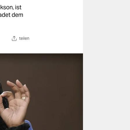
son, ist
hadet dem
teilen