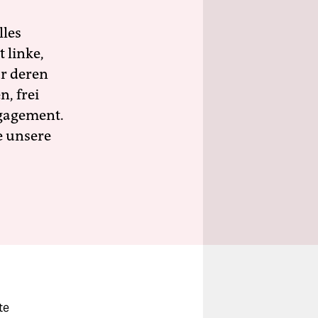
lles
 linke,
ür deren
n, frei
ngagement.
e unsere
te