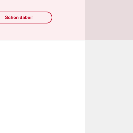
 Gericht
s ganze
Schon dabei!
nd. Da ist
assung