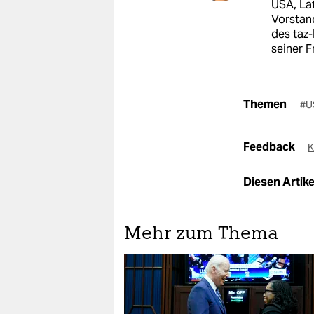
USA, La
Vorstan
des taz-
seiner F
Themen
#U
Feedback
K
Diesen Artikel
Mehr zum Thema