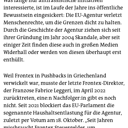
Was lange nur antirassistische Initiativen
interessierte, ist im Laufe der Jahre ins öffentliche
Bewusstsein eingesickert: Die EU-Agentur verletzt
Menschenrechte, um die Grenzen dicht zu halten.
Durch die Geschichte der Agentur ziehen sich seit
ihrer Gründung im Jahr 2004 Skandale, aber seit
einiger Zeit finden diese auch in großen Medien
Widerhall oder werden von diesen überhaupt erst
enthüllt.
Weil Frontex in Pushbacks in Griechenland
verwickelt war, musste der letzte Frontex-Direktor,
der Franzose Fabrice Leggeri, im April 2022
zurücktreten, ei­ne:n Nach­fol­ge­r:in gibt es noch
nicht. Seit 2021 blockiert das EU-Parlament die
sogenannte Haushaltsentlastung für die Agentur,
zuletzt per Votum am 18. Oktober. „Seit Jahren
missbraucht Frontex Steuergelder, um