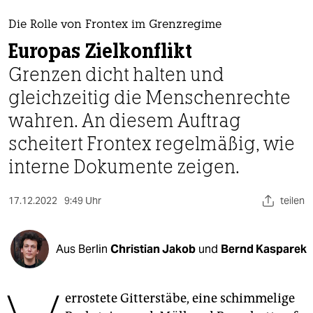
berlin
Die Rolle von Frontex im Grenzregime
nord
Europas Zielkonflikt
wahrheit
Grenzen dicht halten und
gleichzeitig die Menschenrechte
verlag
wahren. An diesem Auftrag
verlag
scheitert Frontex regelmäßig, wie
veranstaltungen
interne Dokumente zeigen.
shop
17.12.2022
9:49 Uhr
teilen
fragen & hilfe
unterstützen
Aus Berlin
Christian Jakob
und
Bernd Kasparek
abo
genossenschaft
errostete Gitterstäbe, eine schimmelige