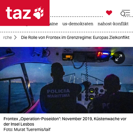

taz zahl ich
hitze
krieg in der ukraine
us-demokraten
nahost-konflikt

taz zahl ich
herche
Die Rolle von Frontex im Grenzregime: Europas Zielkonflikt
taz zahl ich
themen
politik
öko
gesellschaft
kultur
Frontex „Operation-Poseidon“: November 2019, Küstenwache vor
sport
der Insel Lesbos
Foto: Murat Tueremis/laif