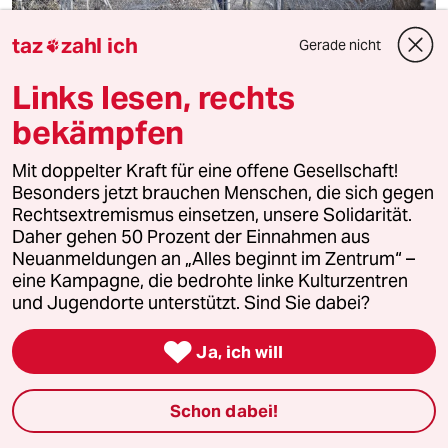
taz
zahl ich
Gerade nicht

Links lesen, rechts
bekämpfen
Migranten an Ungarns Grenze
Vor den Zäunen
Mit doppelter Kraft für eine offene Gesellschaft!
Migranten wollen über die serbisch-ungarische
Besonders jetzt brauchen Menschen, die sich gegen
Grenze in die EU kommen. Menschen wie
Rechtsextremismus einsetzen, unsere Solidarität.
Nicolai Kißling versuchen zu helfen, können aber
Daher gehen 50 Prozent der Einnahmen aus
nur wenig tun.
Neuanmeldungen an „Alles beginnt im Zentrum“ –
eine Kampagne, die bedrohte linke Kulturzentren
Von
Marita Fischer
und Jugendorte unterstützt. Sind Sie dabei?

Ja, ich will
Schon dabei!