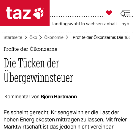

taz zahl ich
niedrigwasser
rente
landtagswahl in sachsen-anhalt
hybri

taz zahl ich
Startseite
Öko
Ökonomie
Profite der Ölkonzerne: Die Tü
taz zahl ich
Profite der Ölkonzerne
themen
Die Tücken der
politik
Übergewinnsteuer
öko
gesellschaft
Kommentar von
Björn Hartmann
kultur
Es scheint gerecht, Krisengewinnler die Last der
hohen Energiekosten mittragen zu lassen. Mit freier
sport
Marktwirtschaft ist das jedoch nicht vereinbar.