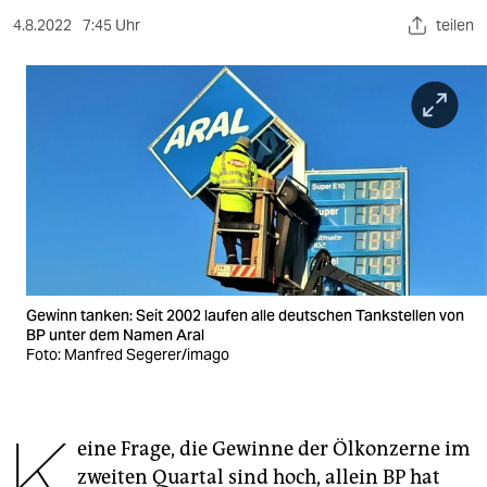
berlin
4.8.2022
7:45 Uhr
teilen
nord
wahrheit
verlag
verlag
veranstaltungen
shop
Gewinn tanken: Seit 2002 laufen alle deutschen Tankstellen von
fragen & hilfe
BP unter dem Namen Aral
Foto: Manfred Segerer/imago
unterstützen
abo
K
eine Frage, die Gewinne der Ölkonzerne im
genossenschaft
zweiten Quartal sind hoch, allein BP hat