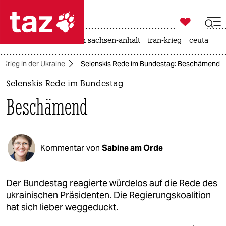

taz zahl ich
hitze
landtagswahl in sachsen-anhalt
iran-krieg
ceuta

taz zahl ich
Krieg in der Ukraine
Selenskis Rede im Bundestag: Beschämend
taz zahl ich
Selenskis Rede im Bundestag
themen
Beschämend
politik
öko
Kommentar von
Sabine am Orde
gesellschaft
kultur
Der Bundestag reagierte würdelos auf die Rede des
ukrainischen Präsidenten. Die Regierungskoalition
sport
hat sich lieber weggeduckt.