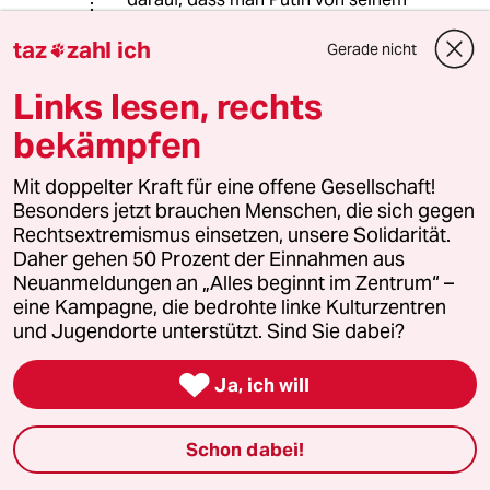
revisionistschen Kurs abbringen
taz
zahl ich
könnte, stattdessen hat man ihn
Gerade nicht

bestärkt.
Links lesen, rechts
bekämpfen
05867 (Profil gelöscht)
0G
18.03.2022
,
11:28 Uhr
Mit doppelter Kraft für eine offene Gesellschaft!
Besonders jetzt brauchen Menschen, die sich gegen
@Abdurchdiemitte:
Rechtsextremismus einsetzen, unsere Solidarität.
Das sehe ich ganz genauso.
Daher gehen 50 Prozent der Einnahmen aus
Neuanmeldungen an „Alles beginnt im Zentrum“ –
Eine ehrliche, klare Ansage durch
eine Kampagne, die bedrohte linke Kulturzentren
unsere Bundesregierung fehlt.
und Jugendorte unterstützt. Sind Sie dabei?
Das war aber noch nie die Stärke von

Hrn Scholz, der sich lieber im
Ja, ich will
Hintergrund und im Ungefähren
aufhält.
Schon dabei!