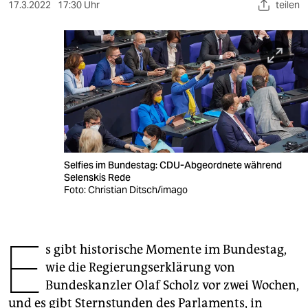
berlin
17.3.2022
17:30 Uhr
teilen
nord
wahrheit
verlag
verlag
veranstaltungen
Selfies im Bundestag: CDU-Abgeordnete während
shop
Selenskis Rede
Foto: Christian Ditsch/imago
fragen & hilfe
unterstützen
E
s gibt historische Momente im Bundestag,
abo
wie die Regierungserklärung von
genossenschaft
Bundeskanzler Olaf Scholz vor zwei Wochen,
und es gibt Sternstunden des Parlaments, in