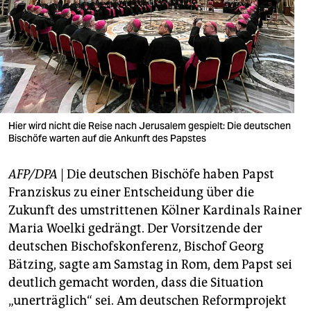
berlin
nord
wahrheit
verlag
verlag
Hier wird nicht die Reise nach Jerusalem gespielt: Die deutschen
Bischöfe warten auf die Ankunft des Papstes
veranstaltungen
AFP/DPA
| Die deutschen Bischöfe haben Papst
shop
Franziskus zu einer Entscheidung über die
fragen & hilfe
Zukunft des umstrittenen Kölner Kardinals Rainer
Maria Woelki gedrängt. Der Vorsitzende der
unterstützen
deutschen Bischofskonferenz, Bischof Georg
abo
Bätzing, sagte am Samstag in Rom, dem Papst sei
deutlich gemacht worden, dass die Situation
genossenschaft
„unerträglich“ sei. Am deutschen Reformprojekt