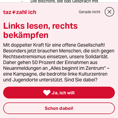
Die Bischöfe, die das Gespräch mit
dem Papst suchten, wussten doch,
taz
zahl ich
Gerade nicht

was in Rom gespielt wird. Man hoffte
auf Dialog und wurde wie eine
Links lesen, rechts
Schulkasse im Raum alleine gelassen.
Dieses Bild der FAZ trifft es und muss
bekämpfen
dem ewigen Lavieren von Bischof
Bätzing eine letzte Warnung sein.
Mit doppelter Kraft für eine offene Gesellschaft!
Und die Laien? Die agieren in Bezug
Besonders jetzt brauchen Menschen, die sich gegen
auf den Synodalen Weg hoffnungslos
Rechtsextremismus einsetzen, unsere Solidarität.
veraltet, suchen keinen
Daher gehen 50 Prozent der Einnahmen aus
konfrontativen Diskurs in den
Neuanmeldungen an „Alles beginnt im Zentrum“ –
sozialen Medien, wissen nicht, wie
eine Kampagne, die bedrohte linke Kulturzentren
eine soziale Bewegung funktioniert,
und Jugendorte unterstützt. Sind Sie dabei?
weil sie immer in den gleichen,
katholischen Kämmerlein agieren und

Ja, ich will
kommunizieren.
Mathias von Gersdorff aus dem
Schon dabei!
entgegengesetzten Lager macht vor,
wie es geht. Ein Trauerspiel