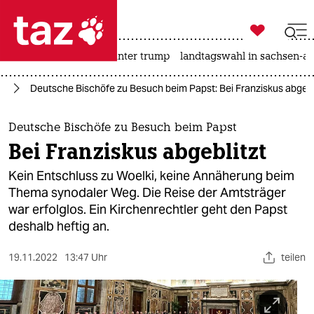

taz zahl ich
nahost-konflikt
usa unter trump
landtagswahl in sachsen-an

taz zahl ich
ag
Deutsche Bischöfe zu Besuch beim Papst: Bei Franziskus abgebl
taz zahl ich
themen
Deutsche Bischöfe zu Besuch beim Papst
Bei Franziskus abgeblitzt
politik
Kein Entschluss zu Woelki, keine Annäherung beim
öko
Thema synodaler Weg. Die Reise der Amtsträger
war erfolglos. Ein Kirchenrechtler geht den Papst
gesellschaft
deshalb heftig an.
kultur
19.11.2022
13:47 Uhr
teilen
sport