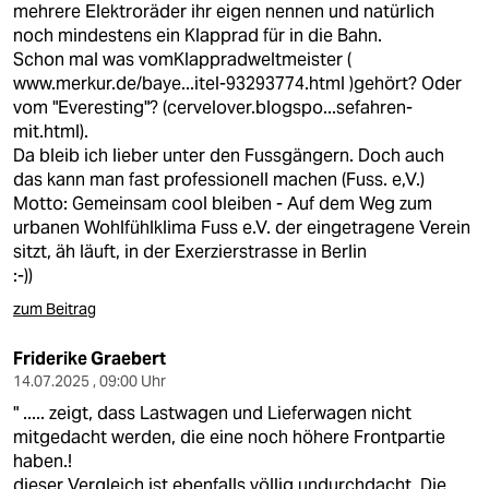
mehrere Elektroräder ihr eigen nennen und natürlich
noch mindestens ein Klapprad für in die Bahn.
Schon mal was vomKlappradweltmeister (
www.merkur.de/baye...itel-93293774.html
)gehört? Oder
vom "Everesting"? (
cervelover.blogspo...sefahren-
mit.html)
.
Da bleib ich lieber unter den Fussgängern. Doch auch
das kann man fast professionell machen (Fuss. e,V.)
Motto: Gemeinsam cool bleiben - Auf dem Weg zum
urbanen Wohlfühlklima Fuss e.V. der eingetragene Verein
sitzt, äh läuft, in der Exerzierstrasse in Berlin
:-))
zum Beitrag
Friderike Graebert
14.07.2025 , 09:00 Uhr
" ..... zeigt, dass Lastwagen und Lieferwagen nicht
mitgedacht werden, die eine noch höhere Frontpartie
haben.!
dieser Vergleich ist ebenfalls völlig undurchdacht. Die