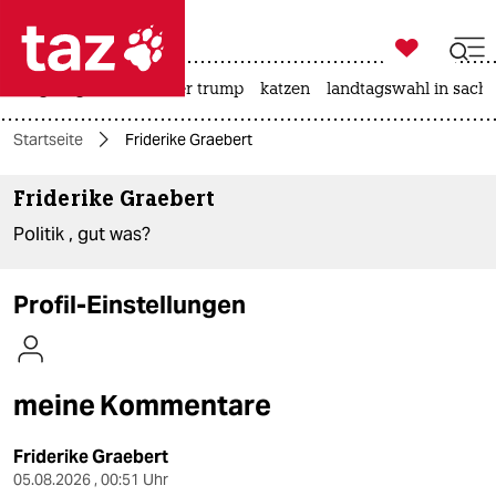

taz zahl ich
bergsteigen
usa unter trump
katzen
landtagswahl in sachs

taz zahl ich
Startseite
Friderike Graebert
taz zahl ich
Friderike Graebert
themen
Politik , gut was?
politik
öko
Profil-Einstellungen
gesellschaft
kultur
meine Kommentare
sport
Friderike Graebert
05.08.2026 , 00:51 Uhr