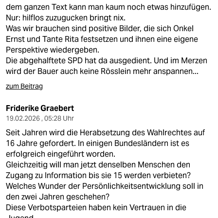
berlin
dem ganzen Text kann man kaum noch etwas hinzufügen.
Nur: hilflos zuzugucken bringt nix.
nord
Was wir brauchen sind positive Bilder, die sich Onkel
Ernst und Tante Rita festsetzen und ihnen eine eigene
wahrheit
Perspektive wiedergeben.
Die abgehalftete SPD hat da ausgedient. Und im Merzen
verlag
wird der Bauer auch keine Rösslein mehr anspannen...
verlag
zum Beitrag
veranstaltungen
Friderike Graebert
19.02.2026 , 05:28 Uhr
shop
Seit Jahren wird die Herabsetzung des Wahlrechtes auf
fragen & hilfe
16 Jahre gefordert. In einigen Bundesländern ist es
erfolgreich eingeführt worden.
unterstützen
Gleichzeitig will man jetzt denselben Menschen den
Zugang zu Information bis sie 15 werden verbieten?
abo
Welches Wunder der Persönlichkeitsentwicklung soll in
den zwei Jahren geschehen?
genossenschaft
Diese Verbotsparteien haben kein Vertrauen in die