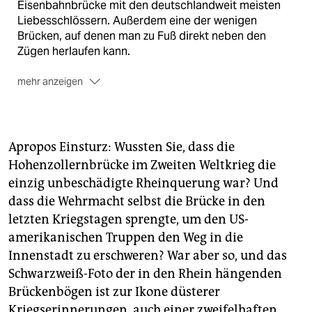
Eisenbahnbrücke mit den deutschlandweit meisten
Liebesschlössern. Außerdem eine der wenigen
Brücken, auf denen man zu Fuß direkt neben den
Zügen herlaufen kann.
mehr anzeigen
Die Zielgruppe
Alle, die mit dem Zug, mit dem Fahrrad oder zu Fuß
Apropos Einsturz: Wussten Sie, dass die
unterwegs sind und das erhabene Gefühl genießen
wollen, den Rhein zu überqueren. Monarchisten
Hohenzollernbrücke im Zweiten Weltkrieg die
können die Reiterstandbilder der Hohenzollern am
einzig unbeschädigte Rheinquerung war? Und
Ein- und Ausgang der Brücke bewundern, Verliebte
dass die Wehrmacht selbst die Brücke in den
ein Schloss am Gitter anbringen und den Schlüssel
letzten Kriegstagen sprengte, um den US-
ins Wasser werfen.
amerikanischen Truppen den Weg in die
Hindernisse auf dem Weg
Innenstadt zu erschweren? War aber so, und das
Schwarzweiß-Foto der in den Rhein hängenden
Naja, ein bisschen laut (Züge) und schwankend (auch
Brückenbögen ist zur Ikone düsterer
Züge) ist es schon da oben, und etwas rummelig. Das
ist aber auch schon alles. Schlaglöcher oder
Kriegserinnerungen, auch einer zweifelhaften