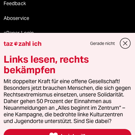
Feedback
Aboservice
ePaper Login
taz
zahl ich
Gerade nicht

Downloads für Abonnierende
Links lesen, rechts
bekämpfen
© 2026 taz Verlags und Vertriebs GmbH
Mit doppelter Kraft für eine offene Gesellschaft!
Alle Rechte vorbehalten. Bei rechtlichen Fragen oder für Genehmigungen
wenden Sie sich bitte an
lizenzen@taz.de
Besonders jetzt brauchen Menschen, die sich gegen
Rechtsextremismus einsetzen, unsere Solidarität.
Daher gehen 50 Prozent der Einnahmen aus
Feedback
Redaktionsstatut
Kommune-Richtlinien
KI-
Neuanmeldungen an „Alles beginnt im Zentrum“ –
eine Kampagne, die bedrohte linke Kulturzentren
Leitlinie
Informant
Datenschutz
Impressum
AGB
und Jugendorte unterstützt. Sind Sie dabei?
Seitenwende
Einwilligungen widerrufen (Ads)