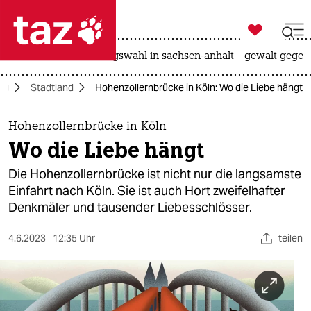

taz zahl ich
hitze
surfen
landtagswahl in sachsen-anhalt
gewalt gegen

taz zahl ich
tag
Stadtland
Hohenzollernbrücke in Köln: Wo die Liebe hängt
taz zahl ich
themen
Hohenzollernbrücke in Köln
Wo die Liebe hängt
politik
Die Hohenzollernbrücke ist nicht nur die langsamste
öko
Einfahrt nach Köln. Sie ist auch Hort zweifelhafter
Denkmäler und tausender Liebesschlösser.
gesellschaft
4.6.2023
12:35 Uhr
teilen
kultur
sport