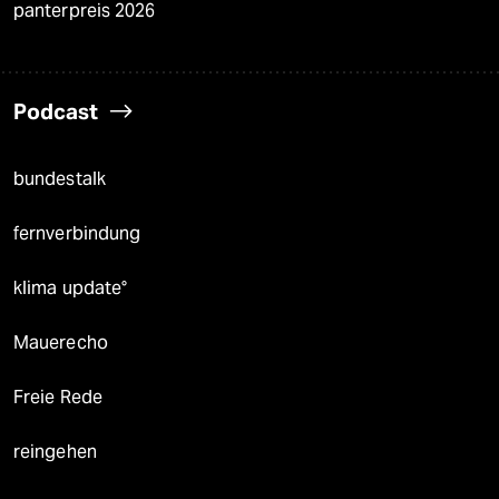
panterpreis 2026
Podcast
bundestalk
fernverbindung
klima update°
Mauerecho
Freie Rede
reingehen