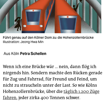
berlin
nord
wahrheit
verlag
Führt genau auf den Kölner Dom zu: die Hohenzollernbrücke
verlag
Illustration: Jeong Hwa Min
veranstaltungen
Aus Köln
Petra Schellen
shop
Wenn ich eine Brücke wär … nein, dann flög ich
fragen & hilfe
nirgends hin. Sondern machte den Rücken gerade
für Zug und Fahrrad, für Freund und Feind, um
unterstützen
nicht zu straucheln unter der Last. So wie Kölns
abo
Hohenzollernbrücke, über die
täglich 1.200 Züge
fahren
, jeder zirka 400 Tonnen schwer.
genossenschaft