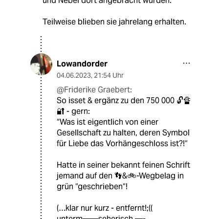
und Nebel dort angebracht wurden.
Teilweise blieben sie jahrelang erhalten.
Lowandorder
04.06.2023
,
21:54 Uhr
@Friderike Graebert:
So isset & ergänz zu den 750 000 🔓🔏
🔐 - gern:
“Was ist eigentlich von einer
Gesellschaft zu halten, deren Symbol
für Liebe das Vorhängeschloss ist?!“
Hatte in seiner bekannt feinen Schrift
jemand auf den 👣&🚲-Wegbelag in
grün “geschrieben“!
(…klar nur kurz - entfernt!;((
unterm——seherisch —-