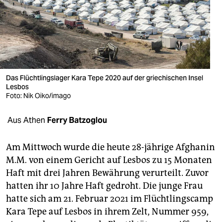
berlin
nord
wahrheit
verlag
Das Flüchtlingslager Kara Tepe 2020 auf der griechischen Insel
verlag
Lesbos
Foto: Nik Oiko/imago
veranstaltungen
Aus Athen
Ferry Batzoglou
shop
fragen & hilfe
Am Mittwoch wurde die heute 28-jährige Afghanin
M.M. von einem Gericht auf Lesbos zu 15 Monaten
unterstützen
Haft mit drei Jahren Bewährung verurteilt. Zuvor
abo
hatten ihr 10 Jahre Haft gedroht. Die junge Frau
hatte sich am 21. Februar 2021 im Flüchtlingscamp
genossenschaft
Kara Tepe auf Lesbos in ihrem Zelt, Nummer 959,