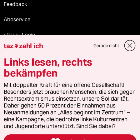
Feedback
Aboservice
ePaper Login
taz
zahl ich
Gerade nicht

Downloads für Abonnierende
Links lesen, rechts
bekämpfen
© 2026 taz Verlags und Vertriebs GmbH
Mit doppelter Kraft für eine offene Gesellschaft!
Alle Rechte vorbehalten. Bei rechtlichen Fragen oder für Genehmigungen
wenden Sie sich bitte an
lizenzen@taz.de
Besonders jetzt brauchen Menschen, die sich gegen
Rechtsextremismus einsetzen, unsere Solidarität.
Daher gehen 50 Prozent der Einnahmen aus
Feedback
Redaktionsstatut
Kommune-Richtlinien
KI-
Neuanmeldungen an „Alles beginnt im Zentrum“ –
eine Kampagne, die bedrohte linke Kulturzentren
Leitlinie
Informant
Datenschutz
Impressum
AGB
und Jugendorte unterstützt. Sind Sie dabei?
Seitenwende
Einwilligungen widerrufen (Ads)