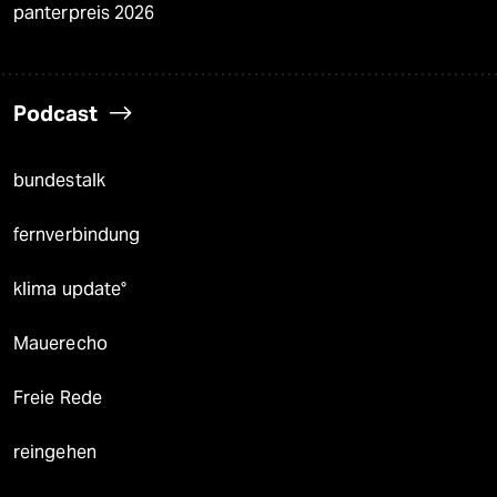
panterpreis 2026
Podcast
bundestalk
fernverbindung
klima update°
Mauerecho
Freie Rede
reingehen