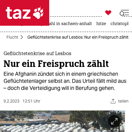

taz zahl ich
iran-krieg
landtagswahl in sachsen-anhalt
hitze
christophe

taz zahl ich
Flucht
Geflüchtetenkrise auf Lesbos: Nur ein Freispruch zählt
taz zahl ich
themen
Geflüchtetenkrise auf Lesbos
Nur ein Freispruch zählt
politik
Eine Afghanin zündet sich in einem griechischen
öko
Geflüchtetenlager selbst an. Das Urteil fällt mild aus
– doch die Verteidigung will in Berufung gehen.
gesellschaft
9.2.2023
12:51 Uhr
teilen
kultur
sport