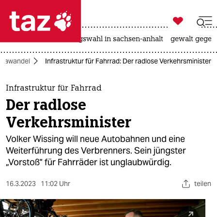

taz zahl ich
hitze
surfen
landtagswahl in sachsen-anhalt
gewalt gegen

taz zahl ich
imawandel
Infrastruktur für Fahrrad: Der radlose Verkehrsminister
taz zahl ich
themen
Infrastruktur für Fahrrad
Der radlose
politik
Verkehrsminister
öko
Volker Wissing will neue Autobahnen und eine
Weiterführung des Verbrenners. Sein jüngster
gesellschaft
„Vorstoß“ für Fahrräder ist unglaubwürdig.
kultur
16.3.2023
11:02 Uhr
teilen
sport