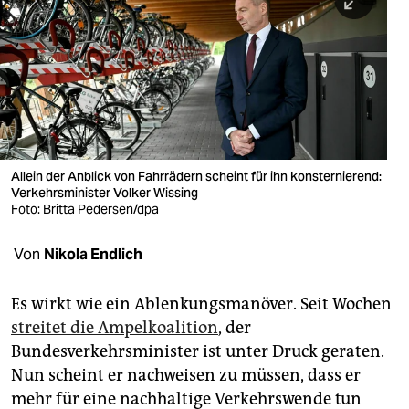
berlin
nord
wahrheit
verlag
verlag
Allein der Anblick von Fahrrädern scheint für ihn konsternierend:
Verkehrsminister Volker Wissing
veranstaltungen
Foto: Britta Pedersen/dpa
shop
Von
Nikola Endlich
fragen & hilfe
unterstützen
Es wirkt wie ein Ablenkungsmanöver. Seit Wochen
streitet die Ampelkoalition
, der
abo
Bundesverkehrsminister ist unter Druck geraten.
Nun scheint er nachweisen zu müssen, dass er
genossenschaft
mehr für eine nachhaltige Verkehrswende tun