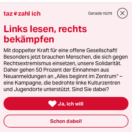
Alle Beteiligten haben übrigens garnichts zu
taz
zahl ich
Gerade nicht

bereuen, war die "Ausländer--Maut" doch von
Anfang an nur Wahlkampfgedöns der CSU.
Links lesen, rechts
Und da gilt doch wohl der alte Spruch aller PR-
bekämpfen
Zyniker: Bad News are good News.
Mit doppelter Kraft für eine offene Gesellschaft!
Also: Mehr Bad News geht nicht und deshalb
Besonders jetzt brauchen Menschen, die sich gegen
sollten die vier hier genannten Haupt-
Rechtsextremismus einsetzen, unsere Solidarität.
Beteiligten des Desasters mit der CSU-Bad-
Daher gehen 50 Prozent der Einnahmen aus
Nes-Nadel in Gold mit Lodenband und
Neuanmeldungen an „Alles beginnt im Zentrum“ –
Gamsbart ausgezeichnet werden.
eine Kampagne, die bedrohte linke Kulturzentren
und Jugendorte unterstützt. Sind Sie dabei?

Kappert Joachim
KJ
Ja, ich will
07.07.2023
,
07:47 Uhr
Als Pausenclown ist er Gold wert.
Schon dabei!