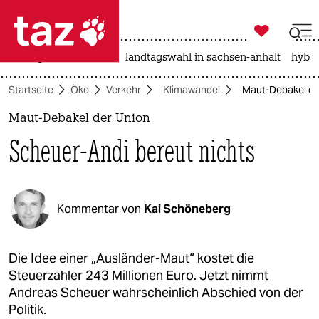

taz zahl ich
niedrigwasser
rente
landtagswahl in sachsen-anhalt
hybri

taz zahl ich
Startseite
Öko
Verkehr
Klimawandel
Maut-Debakel der
taz zahl ich
Maut-Debakel der Union
themen
Scheuer-Andi bereut nichts
politik
öko
Kommentar von
Kai Schöneberg
gesellschaft
kultur
Die Idee einer „Ausländer-Maut“ kostet die
Steuerzahler 243 Millionen Euro. Jetzt nimmt
sport
Andreas Scheuer wahrscheinlich Abschied von der
Politik.