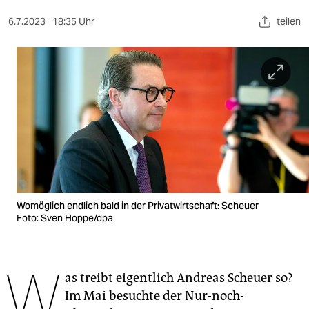
berlin
6.7.2023
18:35 Uhr
teilen
nord
wahrheit
verlag
verlag
veranstaltungen
shop
fragen & hilfe
Womöglich endlich bald in der Privatwirtschaft: Scheuer
Foto: Sven Hoppe/dpa
unterstützen
abo
W
as treibt eigentlich Andreas Scheuer so?
genossenschaft
Im Mai besuchte der Nur-noch-