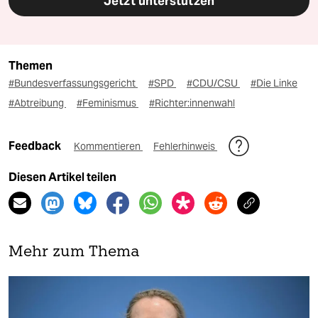
Jetzt unterstützen
Themen
#Bundesverfassungsgericht
#SPD
#CDU/CSU
#Die Linke
#Abtreibung
#Feminismus
#Richter:innenwahl
Feedback
Kommentieren
Fehlerhinweis
Diesen Artikel teilen
Mehr zum Thema