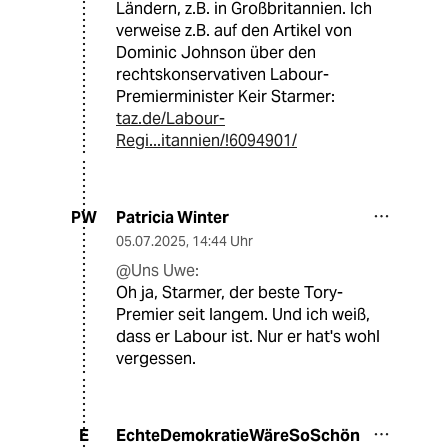
Ländern, z.B. in Großbritannien. Ich
verweise z.B. auf den Artikel von
Dominic Johnson über den
rechtskonservativen Labour-
Premierminister Keir Starmer:
taz.de/Labour-
Regi...itannien/!6094901/
Patricia Winter
PW
05.07.2025
,
14:44 Uhr
@Uns Uwe:
Oh ja, Starmer, der beste Tory-
Premier seit langem. Und ich weiß,
dass er Labour ist. Nur er hat's wohl
vergessen.
EchteDemokratieWäreSoSchön
E