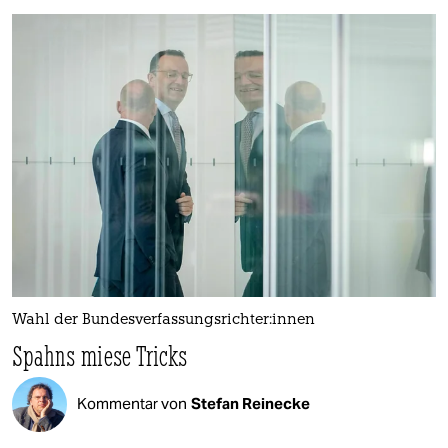
Wahl der Bun­des­ver­fas­sungs­rich­te­r:in­nen
Spahns miese Tricks
Kommentar von
Stefan Reinecke