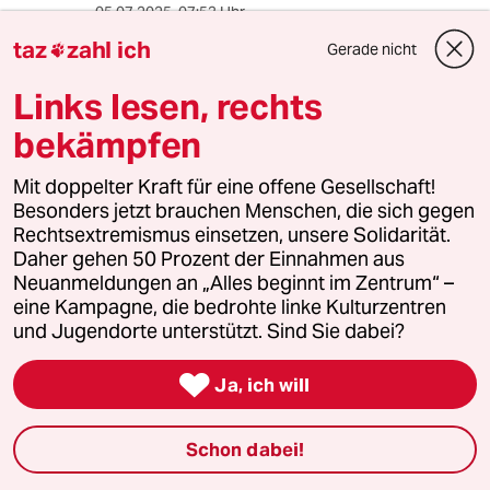
05.07.2025
,
07:53 Uhr
Na Klasse.
taz
zahl ich
Gerade nicht

Hoffentlich kommen wir nicht zu solchen
Links lesen, rechts
Zuständen wie in den USA, wo inzwischen
bekämpfen
Frauen gemeinsam mit ihrem ungeborenen
Kind sterben müssen, weil sich kein Arzt findet,
Mit doppelter Kraft für eine offene Gesellschaft!
der trotz medizinischer Notwendigkeit den Mut
Besonders jetzt brauchen Menschen, die sich gegen
aufbringt, einen Schwangerschaftsabbruch
Rechtsextremismus einsetzen, unsere Solidarität.
vorzunehmen.
Daher gehen 50 Prozent der Einnahmen aus
Neuanmeldungen an „Alles beginnt im Zentrum“ –
eine Kampagne, die bedrohte linke Kulturzentren
warum_denkt_keiner_nach?
und Jugendorte unterstützt. Sind Sie dabei?
W
05.07.2025
,
09:56 Uhr

Ja, ich will
@Heinz Kuntze:
Da müssen Sie nicht so weit schauen.
In Polen ist es schon eine Weile so.
Schon dabei!