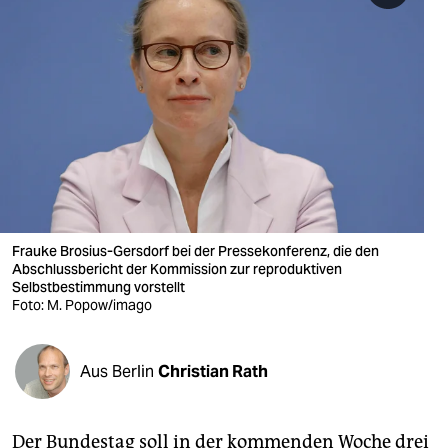
berlin
nord
wahrheit
verlag
verlag
veranstaltungen
Frauke Brosius-Gersdorf bei der Pressekonferenz, die den
shop
Abschlussbericht der Kommission zur reproduktiven
Selbstbestimmung vorstellt
fragen & hilfe
Foto: M. Popow/imago
unterstützen
Aus Berlin
Christian Rath
abo
genossenschaft
Der Bundestag soll in der kommenden Woche drei