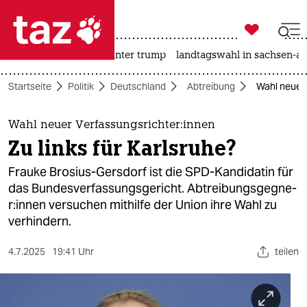

taz zahl ich
nahost-konflikt
usa unter trump
landtagswahl in sachsen-an

taz zahl ich
Startseite
Politik
Deutschland
Abtreibung
Wahl neuer V
taz zahl ich
themen
Wahl neuer Ver­fas­sungs­rich­te­r:innen
Zu links für Karlsruhe?
politik
Frauke Brosius-Gersdorf ist die SPD-Kandidatin für
öko
das Bundesverfassungsgericht. Ab­trei­bungs­geg­ne­
r:in­nen versuchen mithilfe der Union ihre Wahl zu
gesellschaft
verhindern.
kultur
4.7.2025
19:41 Uhr
teilen
sport