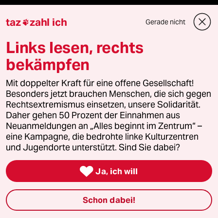
reingehen
taz
zahl ich
Gerade nicht

Links lesen, rechts
Newsletter
bekämpfen
Mit doppelter Kraft für eine offene Gesellschaft!
team zukunft
Besonders jetzt brauchen Menschen, die sich gegen
Rechtsextremismus einsetzen, unsere Solidarität.
taz frisch
Daher gehen 50 Prozent der Einnahmen aus
Neuanmeldungen an „Alles beginnt im Zentrum“ –
eine Kampagne, die bedrohte linke Kulturzentren
taz zahl ich
und Jugendorte unterstützt. Sind Sie dabei?
taz lab Infobrief

Ja, ich will
Schon dabei!
Veranstaltungen