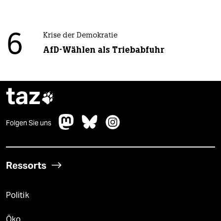
6
Krise der Demokratie
AfD-Wählen als Triebabfuhr
taz

Folgen Sie uns
Ressorts
Politik
Öko