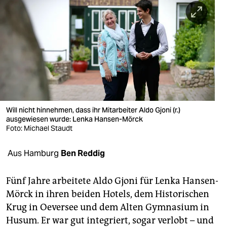
berlin
nord
wahrheit
verlag
verlag
veranstaltungen
Will nicht hinnehmen, dass ihr Mitarbeiter Aldo Gjoni (r.)
ausgewiesen wurde: Lenka Hansen-Mörck
Foto: Michael Staudt
shop
fragen & hilfe
Aus Hamburg
Ben Reddig
unterstützen
Fünf Jahre arbeitete Aldo Gjoni für Lenka Hansen-
abo
Mörck in ihren beiden Hotels, dem Historischen
Krug in Oeversee und dem Alten Gymnasium in
genossenschaft
Husum. Er war gut integriert, sogar verlobt – und