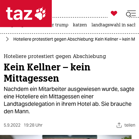

taz zahl ich
bergsteigen
usa unter trump
katzen
landtagswahl in sachs

taz zahl ich
rd
Hoteliere protestiert gegen Abschiebung: Kein Kellner – kein Mi
taz zahl ich
themen
Hoteliere protestiert gegen Abschiebung
Kein Kellner – kein
politik
Mittagessen
öko
Nachdem ein Mitarbeiter ausgewiesen wurde, sagte
eine Hoteliere ein Mittagessen einer
gesellschaft
Landtagsdelegation in ihrem Hotel ab. Sie brauche
den Mann.
kultur
sport
5.9.2022
19:28 Uhr
teilen