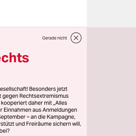
Gerade nicht
stellte nun
tscheidend
echts
beim Antrag
s 16-
esellschaft! Besonders jetzt
en
rt gegen Rechtsextremismus
z kooperiert daher mit „Alles
16 in
ller Einnahmen aus Anmeldungen
. September – an die Kampagne,
rstützt und Freiräume sichern will,
bei?