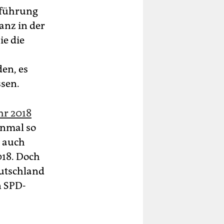
nführung
anz in der
e die
en, es
ssen.
hr 2018
inmal so
h auch
018. Doch
eutschland
n SPD-