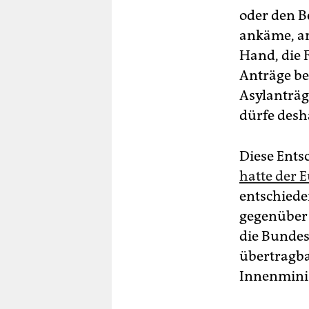
oder den 
ankäme, ar
Hand, die 
Anträge be
Asylanträg
dürfe desha
Diese Ent
hatte der 
entschiede
gegenüber 
die Bundes
übertragba
Innenminis