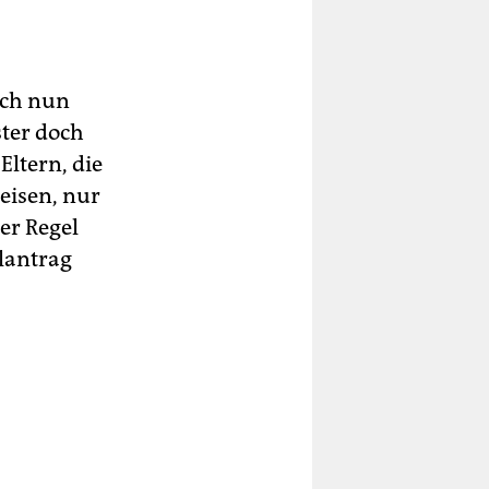
och nun
ter doch
ltern, die
eisen, nur
ler Regel
ylantrag