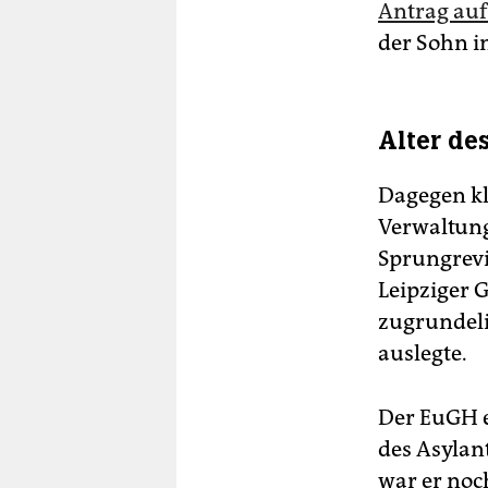
Antrag au
der Sohn i
Alter de
Dagegen kl
Verwaltung
Sprungrevi
Leipziger G
zugrundel
auslegte.
Der EuGH e
des Asylan
war er noc