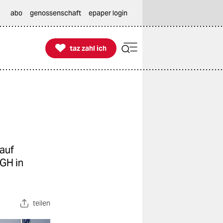
abo
genossenschaft
epaper login

taz zahl ich
taz zahl ich
 auf
GH in
teilen