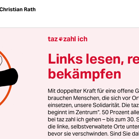
Christian Rath
Deutschland hat jahrelang das Recht von jungen
taz
zahl ich

en
auf Familienzusammenführung
verletzt. Das 
ische Gerichtshof (EuGH) in Luxemburg fest. En
Links lesen, r
nderjährigkeit bei der Asylantragstellung, nicht 
bekämpfen
ennachzug.
r Fälle ging es um einen syrischen Jungen, der al
Mit doppelter Kraft für eine offene G
ach Deutschland kam und im Dezember 2015 ein
brauchen Menschen, die sich vor O
einsetzen, unsere Solidarität. Die ta
 stellte. Nach sieben Monaten wurde er im Juli 20
beginnt im Zentrum“. 50 Prozent a
d als Flüchtling anerkannt.
bei taz zahl ich gehen – bis zum 30
die linke, selbstverwaltete Orte unte
bevor sie verschwinden. Sind Sie da