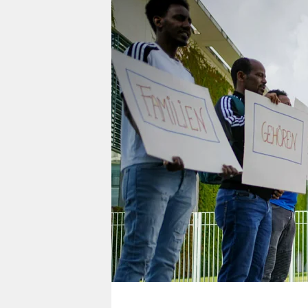
berlin
nord
wahrheit
verlag
verlag
veranstaltungen
shop
fragen & hilfe
unterstützen
abo
genossenschaft