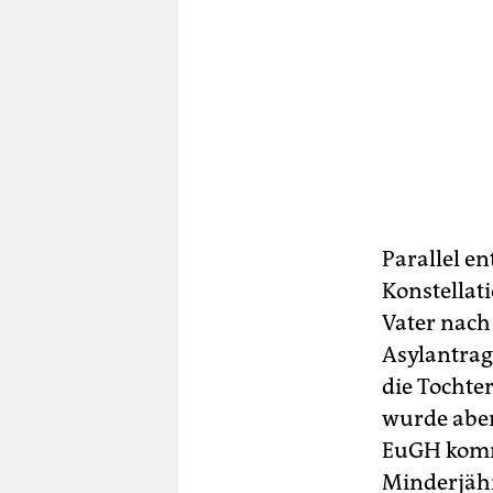
Parallel e
Konstellati
Vater nach
Asylantrag
die Tochte
wurde aber 
EuGH kommt
Minderjähr