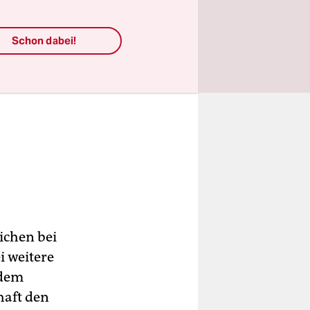
Schon dabei!
ichen bei
i weitere
 dem
haft den