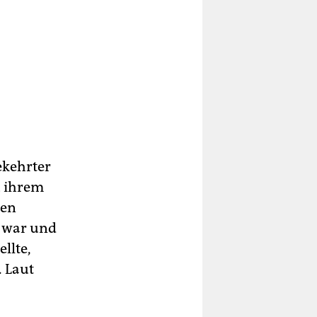
ekehrter
u ihrem
nen
t war und
llte,
. Laut