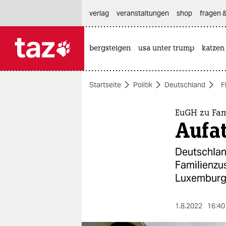
hautnavigation anspringen
hauptinhalt anspringen
footer anspringen
verlag
veranstaltungen
shop
fragen &
bergsteigen
usa unter trump
katzen

taz zahl ich
taz zahl ich
Startseite
Politik
Deutschland
F
themen
politik
EuGH zu Fa
Aufa
öko
Deutschland
gesellschaft
Familienzu
Luxemburg
kultur
sport
1.8.2022
16:40