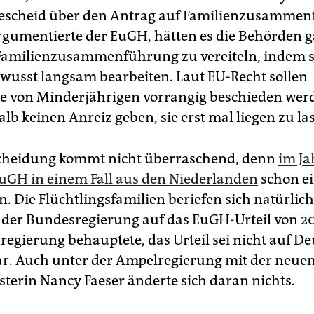
Bescheid über den Antrag auf Familienzusamme
gumentierte der EuGH, hätten es die Behörden g
Familienzusammenführung zu vereiteln, indem si
wusst langsam bearbeiten. Laut EU-Recht sollen
e von Minderjährigen vorrangig beschieden werd
lb keinen Anreiz geben, sie erst mal liegen zu la
scheidung kommt nicht überraschend, denn
im Ja
EuGH in einem Fall aus den Niederlanden
schon e
n. Die Flüchtlingsfamilien beriefen sich natürlic
der Bundesregierung auf das EuGH-Urteil von 2
regierung behauptete, das Urteil sei nicht auf D
r. Auch unter der Ampelregierung mit der neue
terin Nancy Faeser änderte sich daran nichts.