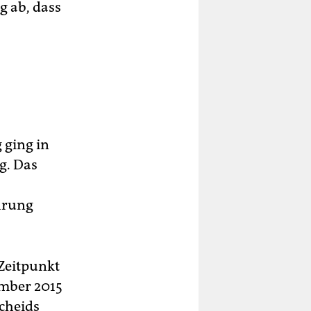
 ab, dass
 ging in
g. Das
hrung
 Zeitpunkt
ember 2015
scheids