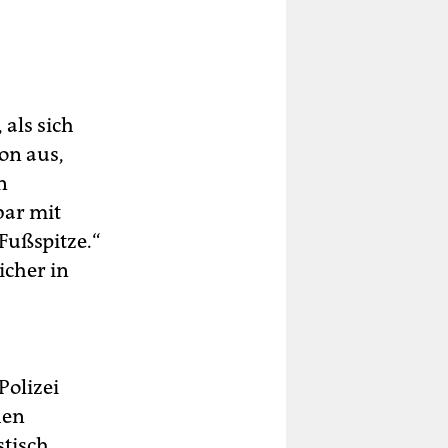
als sich
on aus,
n
bar mit
Fußspitze.“
icher in
Polizei
hen
stisch