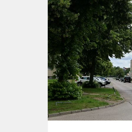
berlin
nord
wahrheit
verlag
verlag
veranstaltungen
shop
fragen & hilfe
unterstützen
abo
genossenschaft