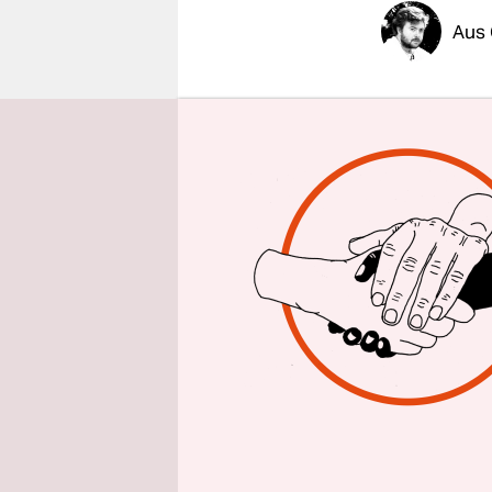
epaper login
Aus 
dpa/taz
| 
mecklenbur
genannt. In
sehen, wie
rassistisch
soll ein J
sie dabei 
Freitagabe
Nach der A
Montagab
ausginge, 