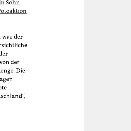
ein Sohn
Fotoaktion
, war der
rsichtliche
der
 von der
enge. Die
ragen
bte
tschland“,