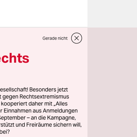
 Mädchen im
Gerade nicht
enntnisse
 ist zu
echts
milie
t. Zuvor
stellt und
te sich am
esellschaft! Besonders jetzt
rt gegen Rechtsextremismus
z kooperiert daher mit „Alles
ller Einnahmen aus Anmeldungen
stock am
. September – an die Kampagne,
hr davon
rstützt und Freiräume sichern will,
ach
bei?