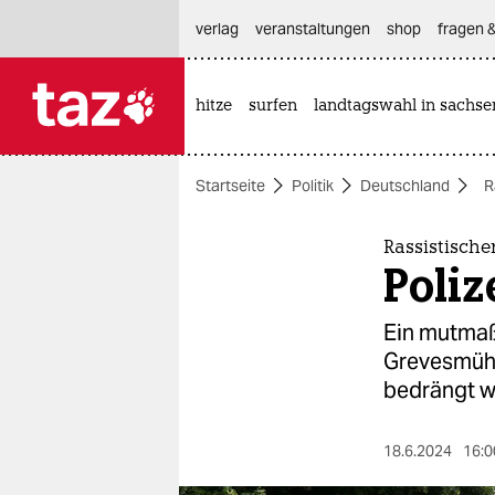
hautnavigation anspringen
hauptinhalt anspringen
footer anspringen
verlag
veranstaltungen
shop
fragen &
hitze
surfen
landtagswahl in sachse

taz zahl ich
taz zahl ich
Startseite
Politik
Deutschland
R
themen
politik
Rassistische
Poliz
öko
Ein mutmaßl
gesellschaft
Grevesmühle
bedrängt w
kultur
sport
18.6.2024
16:0