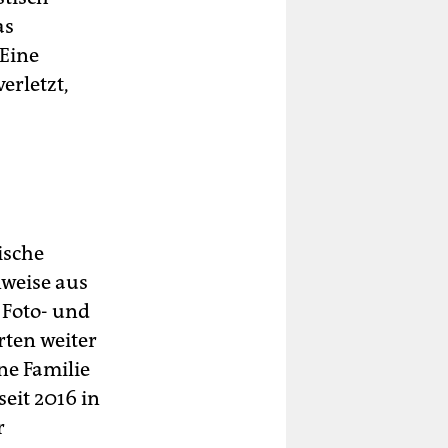
as
 Eine
erletzt,
ische
nweise aus
 Foto- und
rten weiter
ne Familie
seit 2016 in
r