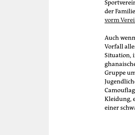
Sportverei
der Familie
vorm Vere
Auch wenn 
Vorfall all
Situation, 
ghanaische
Gruppe umr
Jugendlich
Camouflage
Kleidung, e
einer schw