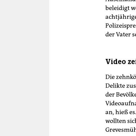
beleidigt w
achtjährige
Polizeispr
der Vater 
Video z
Die zehnkö
Delikte zu
der Bevölk
Videoaufna
an, hieß e
wollten sic
Grevesmühle