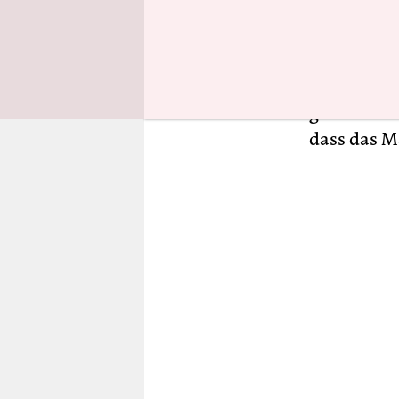
derzeitige
körperliche
geschilde
Ministerpr
gebe denno
dass das M