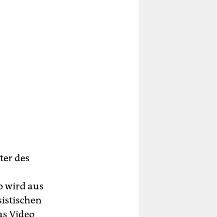
ter des
o wird aus
istischen
as Video