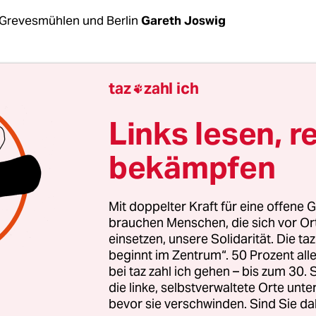
Grevesmühlen und Berlin
Gareth Joswig
Zu dem rassistischen Übergriff gegen die beiden
taz
zahl ich

gischen Grevesmühlen hat die Polizei neue Erk
 einem Video, das am Dienstag im Netz kursierte,
Links lesen, r
 eine Gruppe von Jugendlichen die ghanaische Fa
bekämpfen
 beleidigt und die beiden Kinder teilweise umring
ugendlicher dem achtjährigen Mädchen ein Bein ge
mit der Fußspitze getroffen haben.
Der Vorfall hat
Mit doppelter Kraft für eine offene G
nd ereignet.
brauchen Menschen, die sich vor O
einsetzen, unsere Solidarität. Die ta
beginnt im Zentrum“. 50 Prozent a
uswertung der Aufnahmen teilte die Polizei
in Ro
bei taz zahl ich gehen – bis zum 30
end
mit, dass sie anders als am Sonntag nicht me
die linke, selbstverwaltete Orte unte
dass das Kind ins Gesicht getreten worden sei. „N
bevor sie verschwinden. Sind Sie da