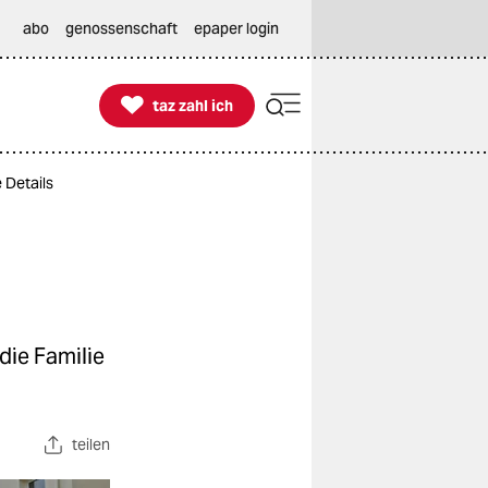
abo
genossenschaft
epaper login

taz zahl ich
taz zahl ich
 Details
die Familie
teilen