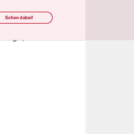
 keine
meldung
Schon dabei!
ommerns
tag, es
 ist gut,