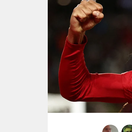
berlin
nord
wahrheit
verlag
verlag
veranstaltungen
shop
fragen & hilfe
unterstützen
abo
genossenschaft