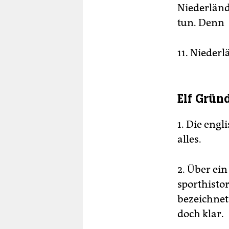
Niederländ
tun. Denn
11. Nie­der
Elf Grün
1. Die eng
alles.
2. Über ei
sporthisto
bezeichnet
doch klar.