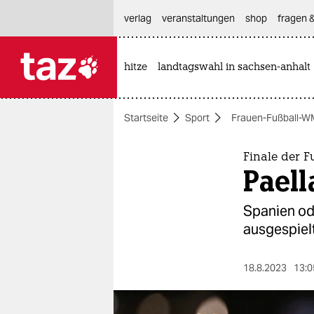
hautnavigation anspringen
hauptinhalt anspringen
footer anspringen
verlag
veranstaltungen
shop
fragen &
hitze
landtagswahl in sachsen-anhalt

taz zahl ich
taz zahl ich
Startseite
Sport
Frauen-Fußball-W
themen
politik
Finale der 
Paell
öko
Spanien od
gesellschaft
ausgespielt
kultur
18.8.2023
13:0
sport