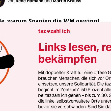
Von
René Hamann
und
Martin Krauss
de, warum Spanien die WM gewinnt
taz
zahl ich

 besser. Ihr Fußball sieht auch einfach besser aus.
Links lesen, r
ten Jahr war es an den Frauen, mit Mythen und T
bekämpfen
en: 56 Jahre nach dem
Wembley-Tor
wurde wied
geschrieben: England holte den Titel. Aber das wa
eit, und der deutsche Fluch von Wembley – nach s
Mit doppelter Kraft für eine offene G
 nie wieder etwas gewinnen – wird auferstehen.
brauchen Menschen, die sich vor O
einsetzen, unsere Solidarität. Die ta
beginnt im Zentrum“. 50 Prozent a
 war kein Gegner, und die defensiv so starken S
bei taz zahl ich gehen – bis zum 30
. Was will da schon England? Die Spanierinnen w
die linke, selbstverwaltete Orte unte
sstsein nur so glühen im Finale. Defensiv starke
bevor sie verschwinden. Sind Sie da