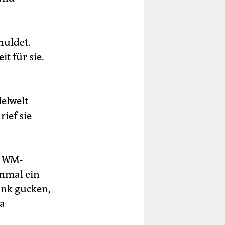
huldet.
it für sie.
lelwelt
rief sie
m WM-
inmal ein
ank gucken,
na