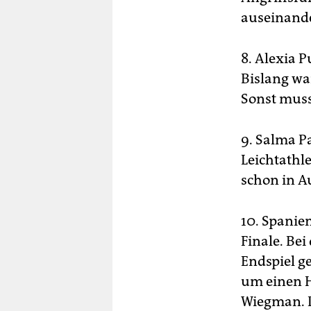
auseinande
8. Alexia 
Bislang war
Sonst mus
9. Salma Pa
Leichtathle
schon in A
10. Spanie
Finale. Be
Endspiel g
um einen H
Wiegman. D