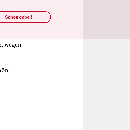
Schon dabei!
sind nur
die werden
Bombe
en, wegen
hön.