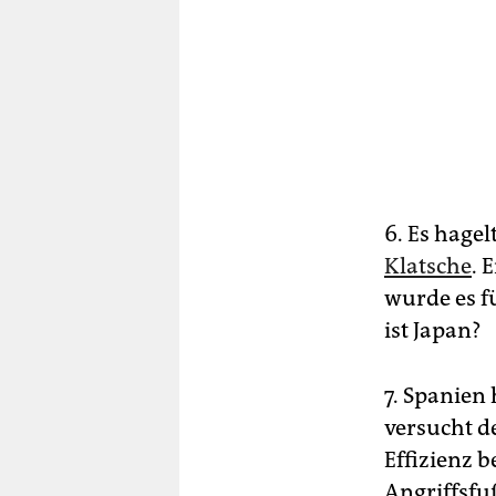
6. Es hage
Klatsche
. 
wurde es f
ist Japan?
7. Spanien
versucht d
Effizienz 
Angriffsfu