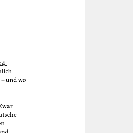
:4-
hlich
t – und wo
 Zwar
utsche
en
land