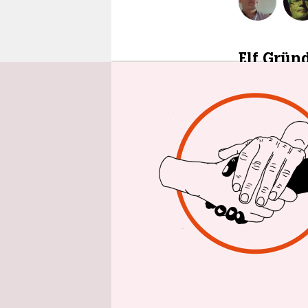
epaper login
Elf Grün
1. Sie sind
2. Im letz
aufzuräum
Geschichte 
gilt weltw
werdet ihr
3. Holland
auch nicht
Selbstbewu