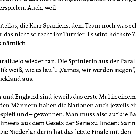
rspielen. Auch, weil
Putellas, die Kerr Spaniens, dem Team noch was sc
 das nicht so recht ihr Turnier. Es wird höchste Ze
s nämlich
ralluelo wieder ran. Die Sprinterin aus der Paral
tik weiß, wie es läuft: „Vamos, wir werden siegen“, 
uckland aus.
n und England sind jeweils das erste Mal in eine
i den Männern haben die Nationen auch jeweils e
espielt und – gewonnen. Man muss also auf die B
inweis aus dem Gesetz der Serie zu finden: Sari
ie Niederländerin hat das letzte Finale mit den