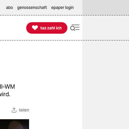
abo
genossenschaft
epaper login

taz zahl ich
taz zahl ich
all-WM
ird.
teilen