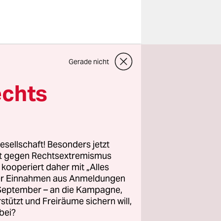
Gerade nicht
echts
raumata
er
r EM, jetzt
o einem Tor
esellschaft! Besonders jetzt
rt gegen Rechtsextremismus
z kooperiert daher mit „Alles
ller Einnahmen aus Anmeldungen
chwedinnen
. September – an die Kampagne,
erden vor
rstützt und Freiräume sichern will,
bei?