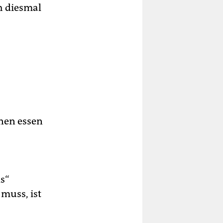
h diesmal
nnen essen
ls“
muss, ist