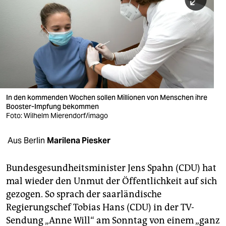
berlin
nord
wahrheit
verlag
verlag
In den kommenden Wochen sollen Millionen von Menschen ihre
Booster-Impfung bekommen
veranstaltungen
Foto: Wilhelm Mierendorf/imago
shop
Aus Berlin
Marilena Piesker
fragen & hilfe
unterstützen
Bundesgesundheitsminister Jens Spahn (CDU) hat
mal wieder den Unmut der Öffentlichkeit auf sich
abo
gezogen. So sprach der saarländische
Regierungschef Tobias Hans (CDU) in der TV-
genossenschaft
Sendung „Anne Will“ am Sonntag von einem „ganz