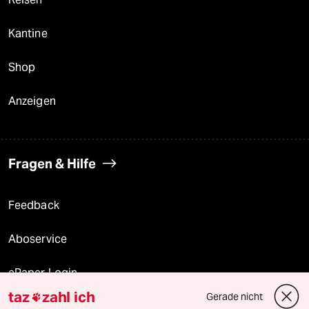
Kantine
Shop
Anzeigen
Fragen & Hilfe
Feedback
Aboservice
ePaper Login
taz
zahl ich
Gerade nicht

Downloads für Abonnierende