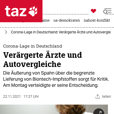

taz zahl ich
hitze
krieg in der ukraine
us-demokraten
nahost-konflikt

taz zahl ich
hn
Corona-Lage in Deutschland: Verärgerte Ärzte und Autoverglei
taz zahl ich
themen
Corona-Lage in Deutschland
Verärgerte Ärzte und
politik
Autovergleiche
öko
Die Äußerung von Spahn über die begrenzte
Lieferung von Biontech-Impfstoffen sorgt für Kritik.
gesellschaft
Am Montag verteidigte er seine Entscheidung.
kultur
22.11.2021
17:27 Uhr
teilen
sport