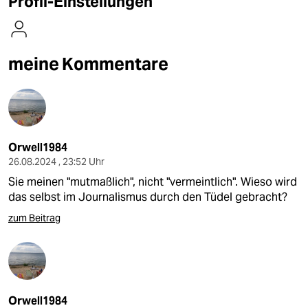
Profil-Einstellungen
berlin
nord
meine Kommentare
wahrheit
verlag
verlag
Orwell1984
veranstaltungen
26.08.2024 , 23:52 Uhr
shop
Sie meinen "mutmaßlich", nicht "vermeintlich". Wieso wird
das selbst im Journalismus durch den Tüdel gebracht?
fragen & hilfe
zum Beitrag
unterstützen
abo
genossenschaft
Orwell1984