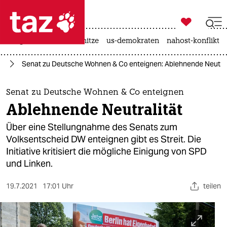

taz zahl ich
krieg in der ukraine
hitze
us-demokraten
nahost-konflikt

taz zahl ich
in
Senat zu Deutsche Wohnen & Co enteignen: Ablehnende Neutral
taz zahl ich
themen
Senat zu Deutsche Wohnen & Co enteignen
Ablehnende Neutralität
politik
Über eine Stellungnahme des Senats zum
öko
Volksentscheid DW enteignen gibt es Streit. Die
Initiative kritisiert die mögliche Einigung von SPD
gesellschaft
und Linken.
kultur
19.7.2021
17:01 Uhr
teilen
sport