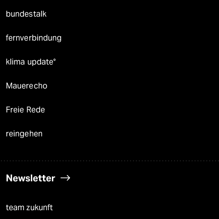
bundestalk
fernverbindung
klima update°
Mauerecho
Freie Rede
reingehen
Newsletter
team zukunft