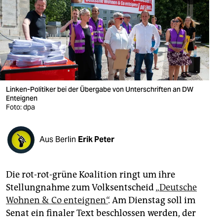
berlin
nord
wahrheit
verlag
verlag
Linken-Politiker bei der Übergabe von Unterschriften an DW
Enteignen
veranstaltungen
Foto: dpa
shop
Aus Berlin
Erik Peter
fragen & hilfe
unterstützen
Die rot-rot-grüne Koalition ringt um ihre
abo
Stellungnahme zum Volksentscheid
„Deutsche
Wohnen & Co enteignen“
. Am Dienstag soll im
genossenschaft
Senat ein finaler Text beschlossen werden, der