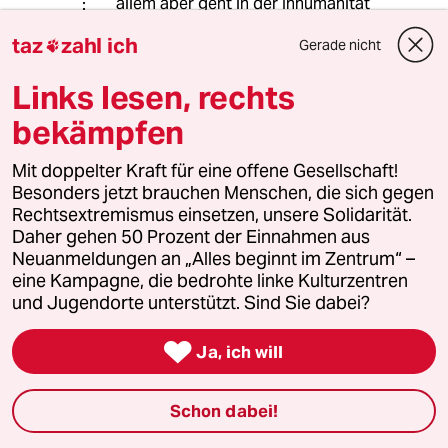
allem aber geht in der Inhumanität
der mörderischen Pläne gegen die
taz
zahl ich
Gerade nicht

slawische Bevölkerung, die aus der
Proklamation des Anspruch 'arischer'
Links lesen, rechts
Ansprüche auf den russischen 'Raum'
erwuchs, der Holocaust schlicht nicht
bekämpfen
auf. Dass der Vernichtungswille eine
Dimension erreichte, dass Juden
Mit doppelter Kraft für eine offene Gesellschaft!
noch aus allen Winkeln Europas in die
Besonders jetzt brauchen Menschen, die sich gegen
Vernichtungsmaschinerie
Rechtsextremismus einsetzen, unsere Solidarität.
transportiert wurden, als der damit
Daher gehen 50 Prozent der Einnahmen aus
verbundene Aufwand den eigenen
Neuanmeldungen an „Alles beginnt im Zentrum“ –
Untergang im Vernichtungskrieg
eine Kampagne, die bedrohte linke Kulturzentren
gegen die Sowjetunion nur
und Jugendorte unterstützt. Sind Sie dabei?
beschleunigte, ist in keiner Weise
durch irgendein historisch früheres

Ja, ich will
Phänomen zu erklären.
Hier geht es ganz klar um
Holocaustrelativierung, in der auf
Schon dabei!
einmal derjenige Teil der
Enkelgeneration ins gleiche Horn wie