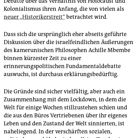
Debatte über das Verhältnis von Holocaust und
epaper login
Kolonialismus ihren Anfang, die von vielen als
neuer „Historikerstreit“
betrachtet wird.
Dass sich die ursprünglich eher abseits geführte
Diskussion über die israelfeindlichen Äußerungen
des kamerunischen Philosophen Achille Mbembe
binnen kürzester Zeit zu einer
erinnerungspolitischen Fundamentaldebatte
auswuchs, ist durchaus erklärungsbedürftig.
Die Gründe sind sicher vielfältig, aber auch ein
Zusammenhang mit dem Lockdown, in dem die
Welt für einige Wochen stillzustehen schien und
die aus den Büros Vertriebenen über ihr eigenes
Leben und den Zustand der Welt sinnierten, ist
naheliegend. In der verschärften sozialen,