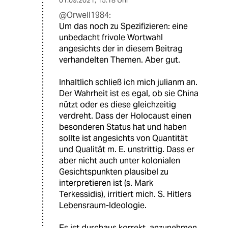
01.09.2021
,
15:18 Uhr
@Orwell1984:
Um das noch zu Spezifizieren: eine
unbedacht frivole Wortwahl
angesichts der in diesem Beitrag
verhandelten Themen. Aber gut.
Inhaltlich schließ ich mich julianm an.
Der Wahrheit ist es egal, ob sie China
nützt oder es diese gleichzeitig
verdreht. Dass der Holocaust einen
besonderen Status hat und haben
sollte ist angesichts von Quantität
und Qualität m. E. unstrittig. Dass er
aber nicht auch unter kolonialen
Gesichtspunkten plausibel zu
interpretieren ist (s. Mark
Terkessidis), irritiert mich. S. Hitlers
Lebensraum-Ideologie.
Es ist durchaus korrekt, anzunehmen,