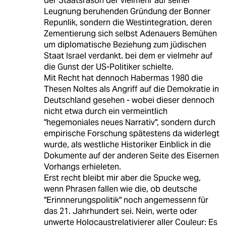
der Staatsräson der vielmehr auf seiner
Leugnung beruhenden Gründung der Bonner
Repunlik, sondern die Westintegration, deren
Zementierung sich selbst Adenauers Bemühen
um diplomatische Beziehung zum jüdischen
Staat Israel verdankt. bei dem er vielmehr auf
die Gunst der US-Politiker schielte.
Mit Recht hat dennoch Habermas 1980 die
Thesen Noltes als Angriff auf die Demokratie in
Deutschland gesehen - wobei dieser dennoch
nicht etwa durch ein vermeintlich
"hegemoniales neues Narrativ", sondern durch
empirische Forschung spätestens da widerlegt
wurde, als westliche Historiker Einblick in die
Dokumente auf der anderen Seite des Eisernen
Vorhangs erhieleten.
Erst recht bleibt mir aber die Spucke weg,
wenn Phrasen fallen wie die, ob deutsche
"Erinnnerungspolitik" noch angemessenn für
das 21. Jahrhundert sei. Nein, werte oder
unwerte Holocaustrelativierer aller Couleur: Es