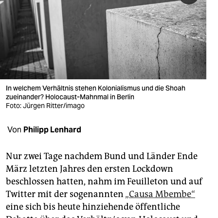
berlin
nord
wahrheit
verlag
verlag
In welchem Verhältnis stehen Kolonialismus und die Shoah
zueinander? Holocaust-Mahnmal in Berlin
veranstaltungen
Foto: Jürgen Ritter/imago
shop
Von
Philipp Lenhard
fragen & hilfe
Nur zwei Tage nachdem Bund und Länder Ende
unterstützen
März letzten Jahres den ersten Lockdown
beschlossen hatten, nahm im Feuilleton und auf
abo
Twitter mit der sogenannten
„Causa Mbembe“
genossenschaft
eine sich bis heute hinziehende öffentliche