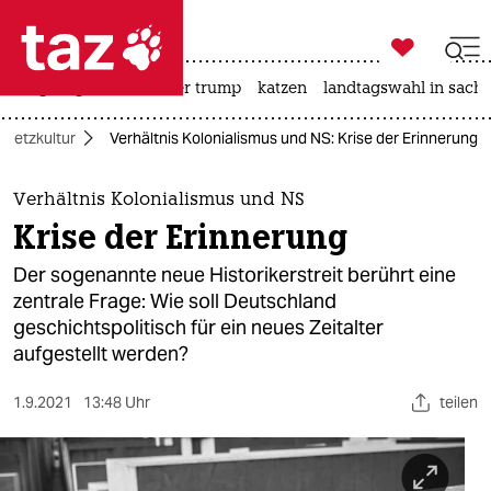

taz zahl ich
bergsteigen
usa unter trump
katzen
landtagswahl in sachs

taz zahl ich
Netzkultur
Verhältnis Kolonialismus und NS: Krise der Erinnerung
taz zahl ich
themen
Verhältnis Kolonialismus und NS
Krise der Erinnerung
politik
Der sogenannte neue Historikerstreit berührt eine
öko
zentrale Frage: Wie soll Deutschland
geschichtspolitisch für ein neues Zeitalter
gesellschaft
aufgestellt werden?
kultur
1.9.2021
13:48 Uhr
teilen
sport