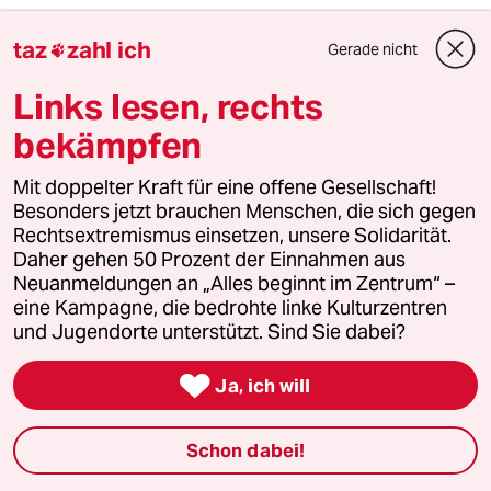
taz
zahl ich
Gerade nicht

Die Engagierten stärken
Links lesen, rechts
bekämpfen
Der drohende Erfolg der AfD bei den kommenden
Landtagswahlen zeigt, wie stark rechtsextreme
Mit doppelter Kraft für eine offene Gesellschaft!
Kräfte inzwischen geworden sind. Gerade jetzt
Besonders jetzt brauchen Menschen, die sich gegen
braucht es Zusammenhalt und Solidarität. Auch
Rechtsextremismus einsetzen, unsere Solidarität.
und vor allem mit den Menschen, die sich vor Ort
Daher gehen 50 Prozent der Einnahmen aus
für eine starke Zivilgesellschaft einsetzen. Die taz
Neuanmeldungen an „Alles beginnt im Zentrum“ –
kooperiert deshalb mit "Alles beginnt im
eine Kampagne, die bedrohte linke Kulturzentren
und Jugendorte unterstützt. Sind Sie dabei?
Zentrum". Die Kampagne unterstützt bundesweit
linke, selbstverwaltete Orte und baut einen

Ja, ich will
solidarischen Fonds für deren Schutz und Erhalt
auf. Eine offene Gesellschaft braucht guten, frei
zugänglichen Journalismus – und
Schon dabei!
zivilgesellschaftliches Engagement. Finden Sie