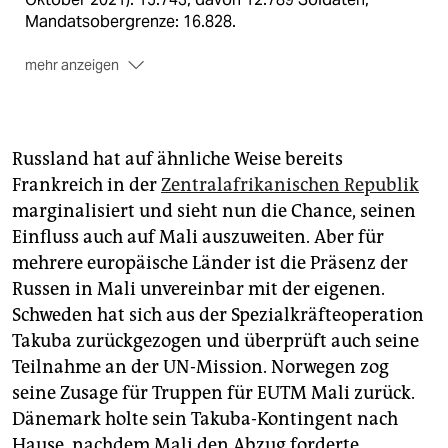
Mandatsobergrenze: 16.828.
mehr anzeigen
Deutsche Beteiligung:
Begann 2016 mit Offizieren
und Flugzeugen, heute sind auch Sanitäter und
Sicherungskräfte sowie eine Aufklärungskompanie
Russland hat auf ähnliche Weise bereits
mit unbewaffneten Drohnen im Camp Castor in Gao
Frankreich in der
Zentralafrikanischen Republik
stationiert. Bundeswehrpräsenz gibt es auch im
marginalisiert und sieht nun die Chance, seinen
Hauptquartier in Bamako und an den Flughäfen
Bamako und Niamey. Aktuelle Stärke
Einfluss auch auf Mali auszuweiten. Aber für
(Bundeswehrangaben, Ende Januar 2022) 1.116;
mehrere europäische Länder ist die Präsenz der
Mandatsobergreze: 1.100.
Russen in Mali unvereinbar mit der eigenen.
Schweden hat sich aus der Spezialkräfteoperation
EUTM Mali „European Union Training Mission Mali“:
Im Januar 2013 von der EU in Umsetzung
Takuba zurückgezogen und überprüft auch seine
bestehender Beschlüsse gegründet.
Teilnahme an der UN-Mission. Norwegen zog
seine Zusage für Truppen für EUTM Mali zurück.
Aufgaben:
Ausbildung ausgewählter Einheiten der
Dänemark holte sein Takuba-Kontingent nach
malischen Streitkräfte in Koulikoro bei Bamako oder
dezentral, Beratung des malischen Generalstabs und
Hause, nachdem Mali den Abzug forderte.