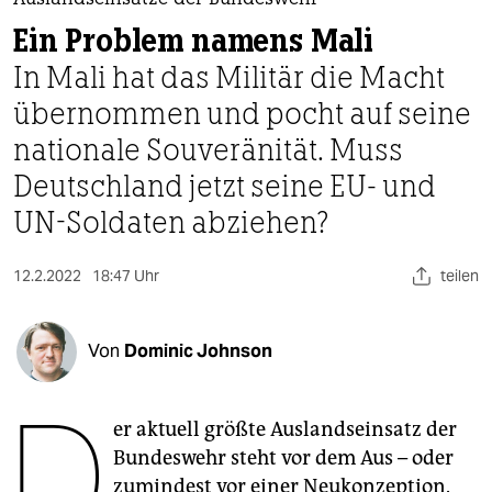
berlin
Ein Problem namens Mali
nord
In Mali hat das Militär die Macht
wahrheit
übernommen und pocht auf seine
nationale Souveränität. Muss
verlag
Deutschland jetzt seine EU- und
verlag
UN-Soldaten abziehen?
veranstaltungen
12.2.2022
18:47 Uhr
teilen
shop
fragen & hilfe
Von
Dominic Johnson
unterstützen
D
abo
er aktuell größte Auslandseinsatz der
genossenschaft
Bundeswehr steht vor dem Aus – oder
zumindest vor einer Neukonzeption.