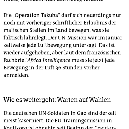
Verteidigungsministeriums, auch in Verwaltung und
Logistik, neuerdings auch für die regionale
Die „Operation Takuba“ darf sich neuerdings nur
Eingreiftruppe G5-Sahel unter anderem in Niger.
noch mit vorheriger schriftlicher Erlaubnis der
Stärke: rund 700 Soldaten.
malischen Stellen im Land bewegen, was sie
Deutsche Beteiligung
(Bundeswehrangaben, Ende
faktisch lahmlegt. Der UN-Mission war im Januar
Januar 2022): 309, die aber nicht alle vor Ort sind;
zeitweise jede Luftbewegung untersagt. Das ist
Mandatsobergrenze: 600.
wieder aufgehoben, aber laut dem französischen
Fachbrief
Africa Intelligence
muss sie jetzt jede
Bewegung in der Luft 36 Stunden vorher
anmelden.
Wie es weitergeht: Warten auf Wahlen
Die deutschen UN-Soldaten in Gao sind derzeit
meist kaserniert. Die EU-Trainingsmission in
Koulikoro ist ohnehin seit Beginn der Covid-19-