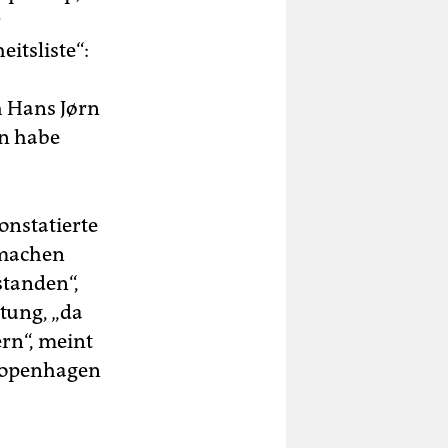
r
itsliste“:
h Hans Jørn
an habe
onstatierte
 machen
standen“,
tung, „da
ern“, meint
 Kopenhagen