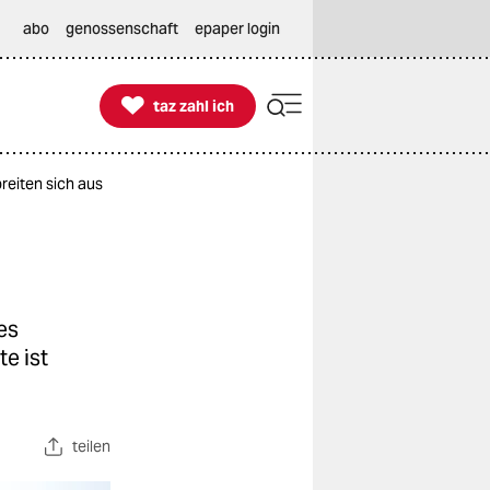
abo
genossenschaft
epaper login

taz zahl ich
taz zahl ich
eiten sich aus
es
e ist
teilen