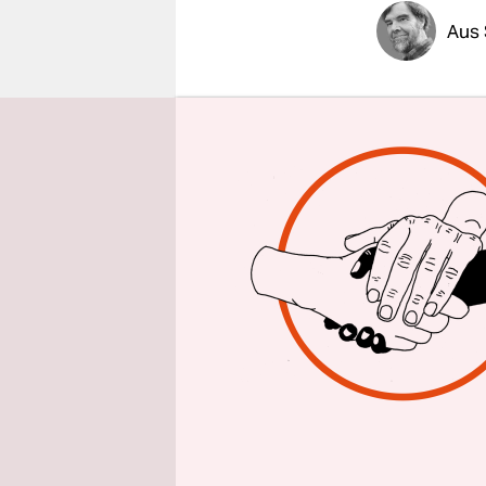
epaper login
Aus
In dänisch
Massensch
sollen alle
Verbrennun
nun Gruben
Gleichzeiti
Tötung de
über Teile
auf zweife
Gegenteil 
ein „Skand