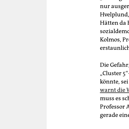
nur ausger
Hvelplund, 
Hätten da 
sozialdemo
Kolmos, Pro
erstaunlic
Die Gefahr
„Cluster 5
könnte, se
warnt die
muss es sch
Professor 
gerade ein