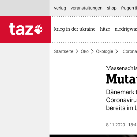
hautnavigation anspringen
hauptinhalt anspringen
footer anspringen
verlag
veranstaltungen
shop
fragen &
krieg in der ukraine
hitze
niedrigwa

taz zahl ich
taz zahl ich
Startseite
Öko
Ökologie
Corona
themen
politik
Massenschl
Mutat
öko
Dänemark t
gesellschaft
Coronaviru
bereits im 
kultur
sport
8.11.2020
18:4