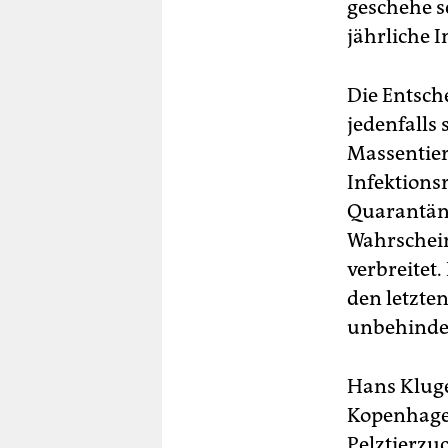
geschehe s
jährliche 
Die Entsch
jedenfalls
Massentier
Infektionsr
Quarantäne
Wahrschein
verbreitet
den letzte
unbehinder
Hans Kluge
Kopenhagens
Pelztierzu