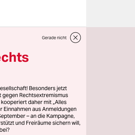
ossenen
Gerade nicht
vember
ität der
echts
rgeländen
.
oche die
esellschaft! Besonders jetzt
Quarantäne
rt gegen Rechtsextremismus
z kooperiert daher mit „Alles
Alarmismus
ller Einnahmen aus Anmeldungen
man im
. September – an die Kampagne,
jedenfalls
rstützt und Freiräume sichern will,
te bisherige
bei?