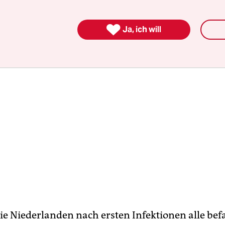
r die Coronastrategie der Regierung“ sieht
Børse

Ja, ich will
e Niederlanden nach ersten Infektionen alle bef