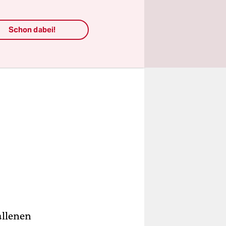
n
.
Schon dabei!
allenen