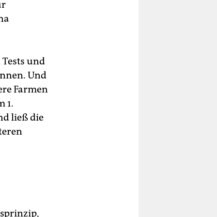
ur
ona
 Tests und
önnen. Und
tere Farmen
 1.
d ließ die
iteren
sprinzip,