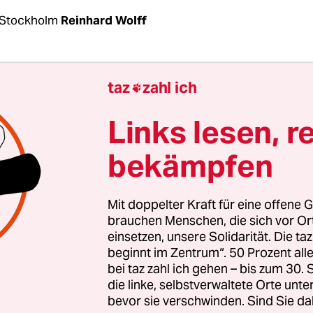
 Stockholm
Reinhard Wolff
en Nerzfarmen sind die von Kopenhagen beschl
taz
zahl ich

lachtungen in Gang gekommen. Bis zum 16. No
 17 Millionen Nerze getötet werden. Weil die Kapaz
Links lesen, r
gsöfen nicht ausreicht, baggert man auf Militä
bekämpfen
, in denen die Kadaver vergraben werden sollen
g wächst die Kritik an der Regierung, die letzte W
Mit doppelter Kraft für eine offene G
s Zuchtnerzbestands und
die Verhängung einer 
brauchen Menschen, die sich vor O
einsetzen, unsere Solidarität. Die ta
 Nordjütlands anordnete
. Ist das übertriebener 
beginnt im Zentrum“. 50 Prozent a
lhafter wissenschaftlicher Grundlage? Oder hat 
bei taz zahl ich gehen – bis zum 30
zu lange gewartet? Die Handhabung der Krise sei 
die linke, selbstverwaltete Orte unte
al“, meint die Tageszeitung
Politiken
. „Die härtes
bevor sie verschwinden. Sind Sie da