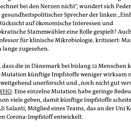
echnet bei den Nerzen nicht“, wundert sich Pede
gesundheitspolitischer Sprecher der linken „Einhe
Rücksicht auf ökonomische Interessen und
kratische Stammwähler eine Rolle gespielt? Auc
fessor für klinische Mikrobiologie, kritisiert: M
h lange zugesehen.
, dass die in Dänemark bei bislang 12 Menschen k
“-Mutation künftige Impfstoffe weniger wirksam
i weitgehend unerforscht und „noch nicht gut ver
 WHO
. Eine einzelne Mutation habe geringe Bedeu
on viele geben, damit künftige Impfstoffe scheit
Ali Salanti, Mitglied eines Teams, das an der Uni
en Corona-Impfstoff entwickelt.