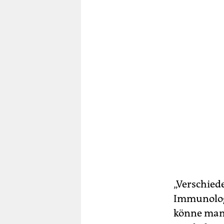
„Verschied
Immunologi
könne man 