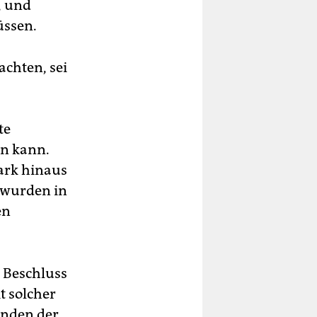
, und
üssen.
chten, sei
te
rn kann.
ark hinaus
n wurden in
en
 Beschluss
t solcher
ünden der