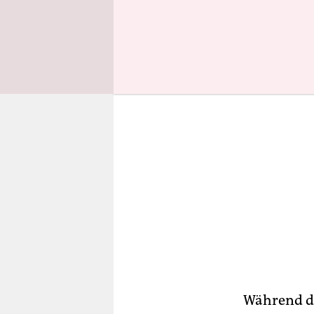
Prüfung fü
Während di