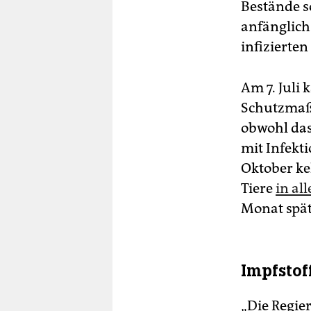
Bestände s
anfänglich 
infizierte
Am 7. Juli
Schutzmaß
obwohl das
mit Infekt
Oktober ke
Tiere
in al
Monat späte
Impfstof
„Die Regie