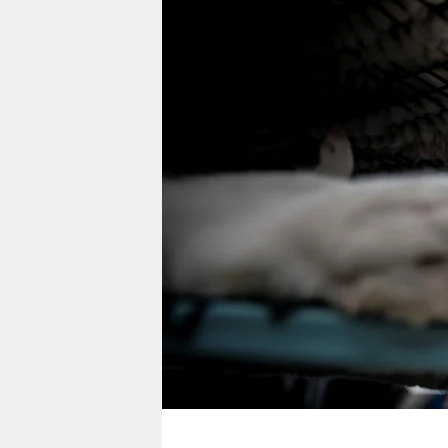
berlin
nord
wahrheit
verlag
verlag
veranstaltungen
shop
fragen & hilfe
unterstützen
abo
genossenschaft