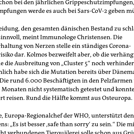
chon bei den jährlichen Grippeschutzimpfungen
Impfungen werde es auch bei Sars-CoV-2 geben m
eidung, den gesamten dänischen Bestand zu schla
 sinnvoll, meint Immunologe Christensen. Die
haltung von Nerzen stelle ein ständiges Corona-
isiko dar. Kolmos bezweifelt aber, ob die verhäng
 die Ausbreitung von „Cluster 5“ noch verhinde
lich habe sich die Mutation bereits über Dänem
. Die rund 6.000 Beschäftigten in den Pelzfarme
n Monaten nicht systematisch getestet und konnt
t reisen. Rund die Hälfte kommt aus Osteuropa.
, Europa-Regionalchef der WHO, unterstützt den
: „Es ist besser ‚safe than sorry‘ zu sein.“ Die mi
cht verbundenen Tierquälerei solle schon aus Gr