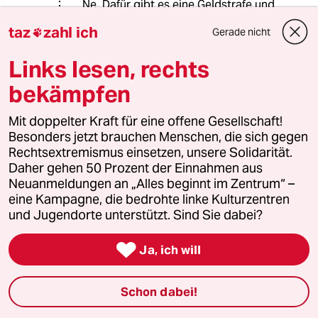
Ne. Dafür gibt es eine Geldstrafe und
evtl. Abschleppen.
taz
zahl ich
Gerade nicht

Und die Tage wurde Jemandem der
FS wegen zu vielen Parkverstößen
Links lesen, rechts
(glaube 113) sogar, entzogen.
Da wird also sanktioniert.
bekämpfen
Mit doppelter Kraft für eine offene Gesellschaft!
Besonders jetzt brauchen Menschen, die sich gegen
Maike Lala
ML
Rechtsextremismus einsetzen, unsere Solidarität.
23.11.2022
,
19:44 Uhr
Daher gehen 50 Prozent der Einnahmen aus
@Ruhrpott-ler:
Neuanmeldungen an „Alles beginnt im Zentrum“ –
Ja klar. In homöopathischen Dosen.
eine Kampagne, die bedrohte linke Kulturzentren
Es ist doch so: Je mehr Leute im
und Jugendorte unterstützt. Sind Sie dabei?
Auto sitzen umso weniger taugt das
Auto als Fortbewegungsmittel, weil

Ja, ich will
Straßen verstopft. Die größten
Feinde der Autofahrer*innen sind sie
selber, nur richtig blöd ist, dass sie
Schon dabei!
damit auch denen zu Fuß und auf
dem Rad das Leben schwer machen,