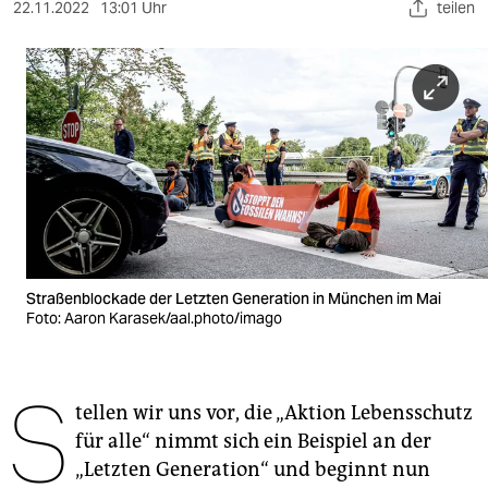
berlin
22.11.2022
13:01 Uhr
teilen
nord
wahrheit
verlag
verlag
veranstaltungen
shop
Straßenblockade der Letzten Generation in München im Mai
fragen & hilfe
Foto: Aaron Karasek/aal.photo/imago
unterstützen
S
abo
tellen wir uns vor, die „Aktion Lebensschutz
für alle“ nimmt sich ein Beispiel an der
genossenschaft
„Letzten Generation“ und beginnt nun