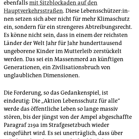
epaper login
ebenfalls
mit Sitzblockaden auf den
Hauptverkehrsstraßen
. Diese Le­bens­schüt­ze­r:in­
nen setzen sich aber nicht für mehr Klimaschutz
ein, sondern für ein strengeres Abtreibungsrecht.
Es könne nicht sein, dass in einem der reichsten
Länder der Welt Jahr für Jahr hunderttausend
ungeborene Kinder im Mutterleib zerstückelt
werden. Das sei ein Massenmord an künftigen
Generationen, ein Zivilisationsbruch von
unglaublichen Dimensionen.
Die Forderung, so das Gedankenspiel, ist
eindeutig: Die „Aktion Lebensschutz für alle“
werde das öffentliche Leben so lange massiv
stören, bis der jüngst von der Ampel abgeschaffte
Paragraf 219a im Strafgesetzbuch wieder
eingeführt wird. Es sei unerträglich, dass über