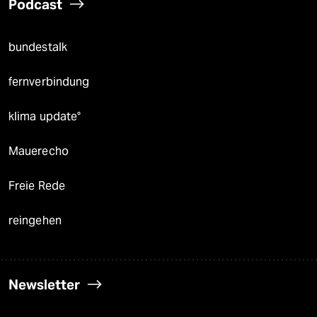
Podcast
bundestalk
fernverbindung
klima update°
Mauerecho
Freie Rede
reingehen
Newsletter