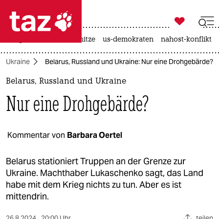

taz zahl ich
krieg in der ukraine
hitze
us-demokraten
nahost-konflikt

taz zahl ich
er Ukraine
Belarus, Russland und Ukraine: Nur eine Drohgebärde?
taz zahl ich
Belarus, Russland und Ukraine
themen
Nur eine Drohgebärde?
politik
öko
Kommentar von
Barbara Oertel
gesellschaft
Belarus stationiert Truppen an der Grenze zur
Ukraine. Machthaber Lukaschenko sagt, das Land
kultur
habe mit dem Krieg nichts zu tun. Aber es ist
mittendrin.
sport
26.8.2024
20:00 Uhr
teilen