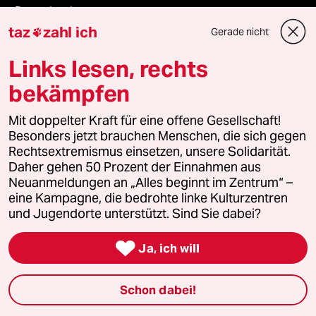
ePaper Login
taz
zahl ich
Gerade nicht

Downloads für Abonnierende
Links lesen, rechts
bekämpfen
© 2026 taz Verlags und Vertriebs GmbH
Mit doppelter Kraft für eine offene Gesellschaft!
Alle Rechte vorbehalten. Bei rechtlichen Fragen oder für Genehmigungen
wenden Sie sich bitte an
lizenzen@taz.de
Besonders jetzt brauchen Menschen, die sich gegen
Rechtsextremismus einsetzen, unsere Solidarität.
Daher gehen 50 Prozent der Einnahmen aus
Feedback
Redaktionsstatut
Kommune-Richtlinien
KI-
Neuanmeldungen an „Alles beginnt im Zentrum“ –
eine Kampagne, die bedrohte linke Kulturzentren
Leitlinie
Informant
Datenschutz
Impressum
AGB
und Jugendorte unterstützt. Sind Sie dabei?

Seitenwende
Einwilligungen widerrufen (Ads)
Ja, ich will
Schon dabei!