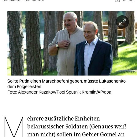
berlin
nord
wahrheit
verlag
verlag
veranstaltungen
shop
Sollte Putin einen Marschbefehl geben, müsste Lukaschenko
dem Folge leisten
fragen & hilfe
Foto: Alexander Kazakov/Pool Sputnik Kremlin/AP/dpa
unterstützen
M
abo
ehrere zusätzliche Einheiten
genossenschaft
belarussischer Soldaten (Genaues weiß
man nicht) sollen im Gebiet Gomel an