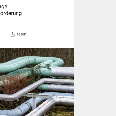
age
forderung
teilen