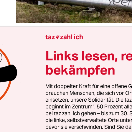
taz
zahl ich

Links lesen, r
 Gezerre hat ein Ende, aber die sozialen Unwuchte
D, Grüne und FDP haben sich nach wochenlangem
bekämpfen
f eine gemeinsame Linie beim umstrittenen
rgiegesetz (GEG) geeinigt
. Dabei haben sie imm
orrektur angekündigt. Sie wollen die Bringschuld 
Mit doppelter Kraft für eine offene G
brauchen Menschen, die sich vor O
 auf klimafreundliches Heizen von den Bür­ge­r:i
einsetzen, unsere Solidarität. Die ta
 und Gemeinden verlagern. Die sogenannte kom
beginnt im Zentrum“. 50 Prozent a
ng wird der zentrale Schauplatz für den Umsti
bei taz zahl ich gehen – bis zum 30
e und Gemeinden Konzepte für das Heizen der G
die linke, selbstverwaltete Orte unte
bevor sie verschwinden. Sind Sie da
ugsbereich vorgelegt haben, gelten die Vorgaben