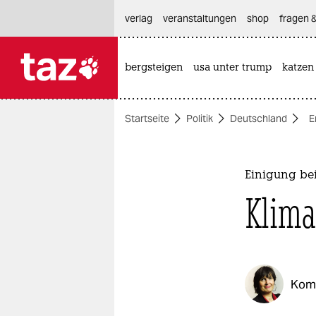
hautnavigation anspringen
hauptinhalt anspringen
footer anspringen
verlag
veranstaltungen
shop
fragen &
bergsteigen
usa unter trump
katzen

taz zahl ich
taz zahl ich
Startseite
Politik
Deutschland
E
themen
politik
Einigung be
öko
Klima
gesellschaft
kultur
Kom
sport