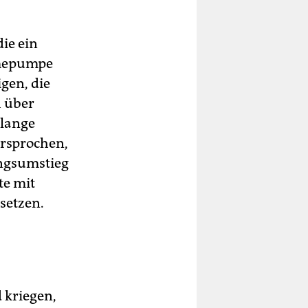
ie ein
rmepumpe
igen, die
h über
 lange
ersprochen,
ungsumstieg
te mit
setzen.
 kriegen,