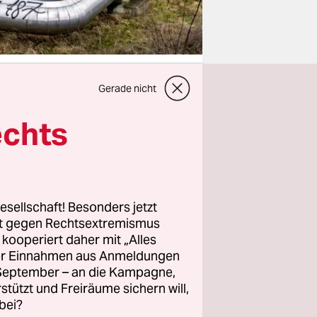
Gerade nicht
echts
n bleiben.
 Streit
erhin eine
für die
esellschaft! Besonders jetzt
rt gegen Rechtsextremismus
n­nen auf
z kooperiert daher mit „Alles
munale
ller Einnahmen aus Anmeldungen
eg: Nur
. September – an die Kampagne,
ebäude in
rstützt und Freiräume sichern will,
bei?
 des GEG