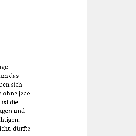
age
 um das
ben sich
en ohne jede
ist die
lagen und
chtigen.
icht, dürfte