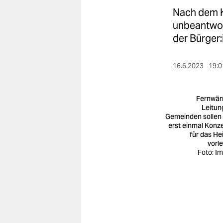
berlin
Nach dem K
nord
unbeantwor
der Bürger
wahrheit
verlag
16.6.2023
19:0
verlag
Fernwä
veranstaltungen
Leitun
Gemeinden sollen
erst einmal Konz
shop
für das He
vorl
fragen & hilfe
Foto: I
unterstützen
abo
genossenschaft