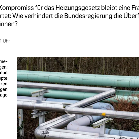
ompromiss für das Heizungsgesetz bleibt eine Fr
tet: Wie verhindert die Bundesregierung die Über
:innen?
1 Uhr
rme-
gen:
 nun
epte
izen
egen
mago