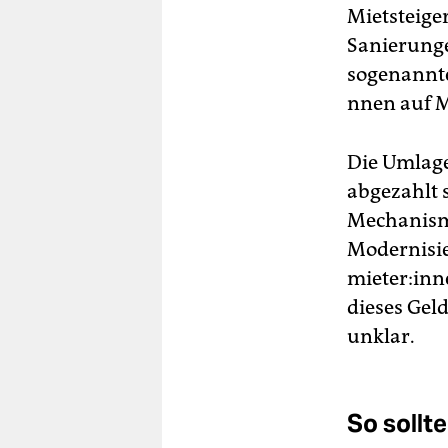
Mietsteige
Sanierunge
sogenannte
nnen auf Mi
Die Umlage
abgezahlt s
Mechanismu
Modernisie
mie­te­r:i
dieses Geld
unklar.
So sollt