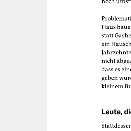
hoch umstri
Problemati
Haus bauen
statt Gashe
ein Häusch
Jahrzehnte
nicht abge
dass es ei
geben würde
kleinem Bu
Leute, d
Stattdessen