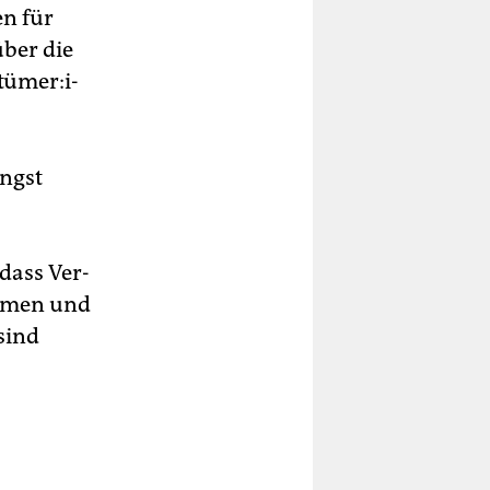
en für
ber die
­me­r:i­
ängst
dass Ver­
ehmen und
 sind