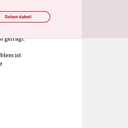
Schon dabei!
n
­gen­tü­
t gefragt.
blem ist
e