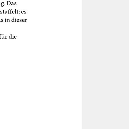
ug. Das
taffelt; es
s in dieser
für die