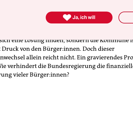
rt lebenden Bürger:innen.

Ja, ich will
ennt SPD-Fraktionschef Rolf Mützenich das eine
echsel. Denn jetzt muss nicht je­de:r einzelne Ei
 sich eine Lösung finden, sondern die Kommune is
Druck von den Bür­ger:in­nen. Doch dieser
wechsel allein reicht nicht. Ein gravierendes Pro
Wie verhindert die Bundesregierung die finanziell
ung vieler Bür­ger:in­nen?