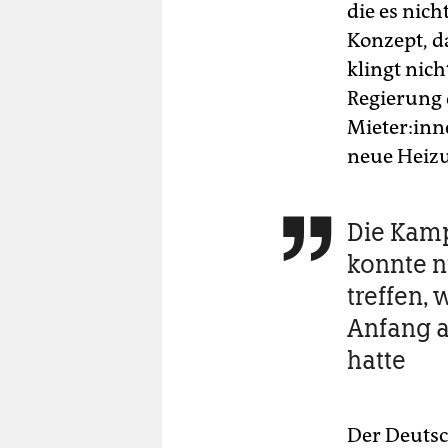
die es nich
Konzept, da
klingt nich
Regierung 
Mieter:inne
neue Heizu
Die Kam

konnte n
treffen, 
Anfang a
hatte
Der Deutsc