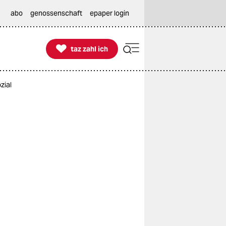
abo
genossenschaft
epaper login

taz zahl ich
taz zahl ich
zial