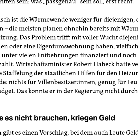
tten sein; was „passgenau“ sein soll, erst recht.
sch ist die Wärmewende weniger für diejenigen, d
 – die meisten planen ohnehin bereits mit Wä
izung. Das Problem trifft mit voller Wucht diejen
en oder eine Eigentumswohnung haben, vielfac
 unter vielen Entbehrungen finanziert und noch
zahlt. Wirtschaftsminister Robert Habeck hatte v
ne Staffelung der staatlichen Hilfen für den Heiz
: nichts für Vil­len­be­sit­zer:in­nen, genug für Leu
dget. Das konnte er in der Regierung nicht durch
ie es nicht brauchen, kriegen Geld
 gibt es einen Vorschlag, bei dem auch Leute Geld