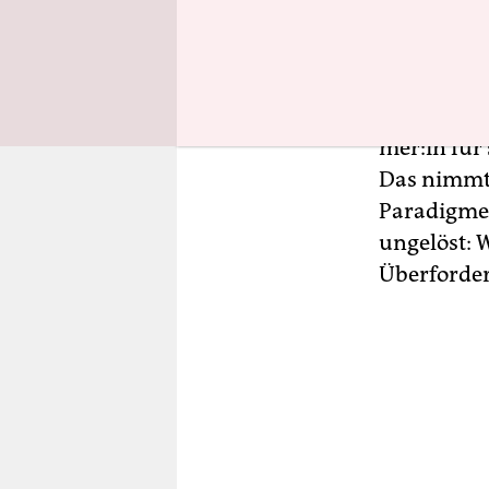
für die do
Zu Recht n
Paradigmenw
mer:in für
Das nimmt 
Paradigmen
ungelöst: 
Überforder