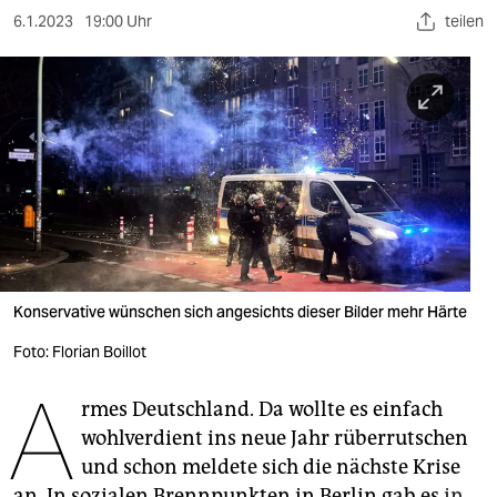
berlin
6.1.2023
19:00 Uhr
teilen
nord
wahrheit
verlag
verlag
veranstaltungen
shop
Konservative wünschen sich angesichts dieser Bilder mehr Härte
fragen & hilfe
Foto: Florian Boillot
unterstützen
A
rmes Deutschland. Da wollte es einfach
abo
wohlverdient ins neue Jahr rüberrutschen
genossenschaft
und schon meldete sich die nächste Krise
an. In sozialen Brennpunkten in Berlin gab es
in