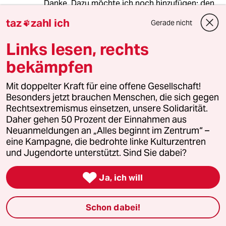
Danke. Dazu möchte ich noch hinzufügen: den
Dumpfkonservativen kommt das ohnehin sehr
taz
zahl ich
Gerade nicht

gelegen, für echte Problemlösungen fehlen
ihnen gerade die Ideen.
Links lesen, rechts
Nicht zu übersehen, mit welcher Erleichterung
sie sich auf das Thema stürzen.
bekämpfen
Mit doppelter Kraft für eine offene Gesellschaft!
Besonders jetzt brauchen Menschen, die sich gegen
657941 (Profil gelöscht)
6G
Rechtsextremismus einsetzen, unsere Solidarität.
06.01.2023
,
19:17 Uhr
Daher gehen 50 Prozent der Einnahmen aus
Auch wenn man arm ist und es schwer hat,
Neuanmeldungen an „Alles beginnt im Zentrum“ –
kann man anständig bleiben und auf Gewalt
eine Kampagne, die bedrohte linke Kulturzentren
verzichten. Diese Brücke zwischen den beiden
und Jugendorte unterstützt. Sind Sie dabei?
Punkten habe ich noch nie so ganz verstanden,
warum wird das oft als Erklärung

Ja, ich will
herangezogen.
Schon dabei!
meistkommentiert