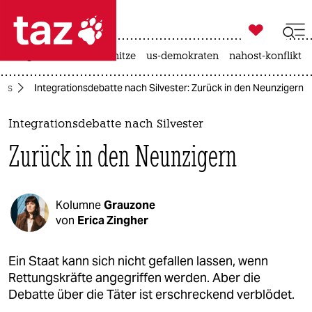

taz zahl ich
krieg in der ukraine
hitze
us-demokraten
nahost-konflikt

taz zahl ich
mus
Integrationsdebatte nach Silvester: Zurück in den Neunzigern
taz zahl ich
themen
Integrationsdebatte nach Silvester
Zurück in den Neunzigern
politik
öko
Kolumne
Grauzone
gesellschaft
von
Erica Zingher
kultur
Ein Staat kann sich nicht gefallen lassen, wenn
Rettungskräfte angegriffen werden. Aber die
sport
Debatte über die Täter ist erschreckend verblödet.