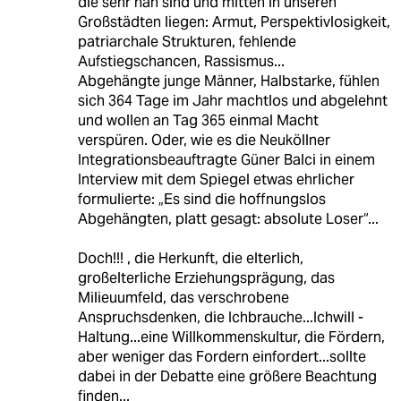
die sehr nah sind und mitten in unseren
Großstädten liegen: Armut, Perspektivlosigkeit,
patriarchale Strukturen, fehlende
Aufstiegschancen, Rassismus...
Abgehängte junge Männer, Halbstarke, fühlen
sich 364 Tage im Jahr machtlos und abgelehnt
und wollen an Tag 365 einmal Macht
verspüren. Oder, wie es die Neuköllner
Integrationsbeauftragte Güner Balci in einem
Interview mit dem Spiegel etwas ehrlicher
formulierte: „Es sind die hoffnungslos
Abgehängten, platt gesagt: absolute Loser“...
Doch!!! , die Herkunft, die elterlich,
großelterliche Erziehungsprägung, das
Milieuumfeld, das verschrobene
Anspruchsdenken, die Ichbrauche...Ichwill -
Haltung...eine Willkommenskultur, die Fördern,
aber weniger das Fordern einfordert...sollte
dabei in der Debatte eine größere Beachtung
finden...