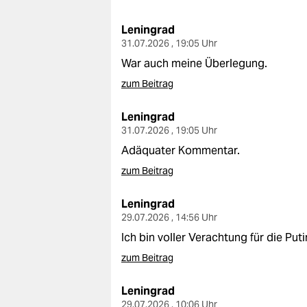
berlin
Leningrad
nord
31.07.2026 , 19:05 Uhr
wahrheit
War auch meine Überlegung.
zum Beitrag
verlag
Leningrad
verlag
31.07.2026 , 19:05 Uhr
veranstaltungen
Adäquater Kommentar.
zum Beitrag
shop
fragen & hilfe
Leningrad
29.07.2026 , 14:56 Uhr
unterstützen
Ich bin voller Verachtung für die Puti
abo
zum Beitrag
genossenschaft
Leningrad
29.07.2026 , 10:06 Uhr