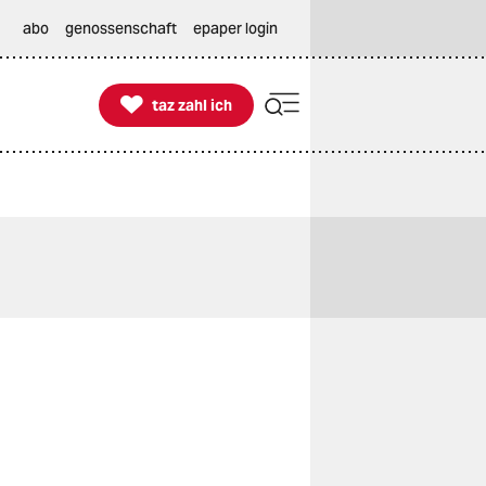
abo
genossenschaft
epaper login

taz zahl ich
taz zahl ich