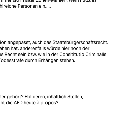
immer (so in alter Zonen-Manier): wem nützt es
hlreiche Personen ein.....
ion angepasst, auch das Staatsbürgerschaftsrecht.
gehen hat, anderenfalls würde hier noch der
Recht sein bzw. wie in der Consititutio Criminalis
 Todesstrafe durch Erhängen stehen.
 gehört? Halbieren, inhaltlich Stellen,
teht die AFD heute à propos?