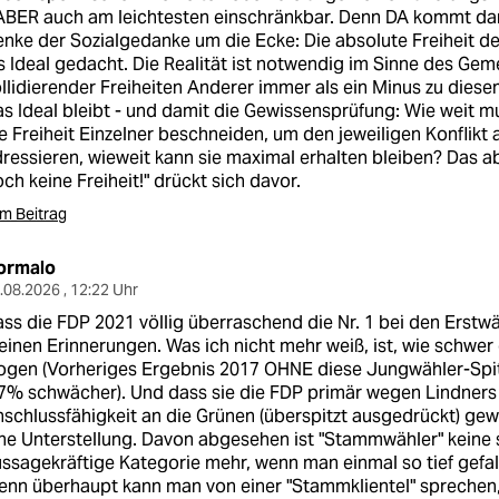
ABER auch am leichtesten einschränkbar. Denn DA kommt dann
nke der Sozialgedanke um die Ecke: Die absolute Freiheit de
s Ideal gedacht. Die Realität ist notwendig im Sinne des Ge
llidierender Freiheiten Anderer immer als ein Minus zu diesem
s Ideal bleibt - und damit die Gewissensprüfung: Wie weit mu
e Freiheit Einzelner beschneiden, um den jeweiligen Konflik
ressieren, wieweit kann sie maximal erhalten bleiben? Das 
ch keine Freiheit!" drückt sich davor.
m Beitrag
ormalo
.08.2026 , 12:22 Uhr
ss die FDP 2021 völlig überraschend die Nr. 1 bei den Erstwä
inen Erinnerungen. Was ich nicht mehr weiß, ist, wie schwer 
gen (Vorheriges Ergebnis 2017 OHNE diese Jungwähler-Spit
7% schwächer). Und dass sie die FDP primär wegen Lindners 
schlussfähigkeit an die Grünen (überspitzt ausgedrückt) gewäh
ne Unterstellung. Davon abgesehen ist "Stammwähler" keine
ssagekräftige Kategorie mehr, wenn man einmal so tief gefall
nn überhaupt kann man von einer "Stammklientel" sprechen,