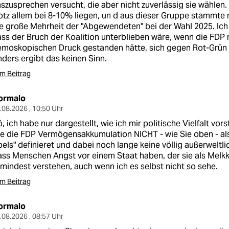
szusprechen versucht, die aber nicht zuverlässig sie wählen.
otz allem bei 8-10% liegen, un d aus dieser Gruppe stammt
e große Mehrheit der "Abgewendeten" bei der Wahl 2025. Ich
ss der Bruch der Koalition unterblieben wäre, wenn die FDP
moskopischen Druck gestanden hätte, sich gegen Rot-Grün 
ders ergibt das keinen Sinn.
m Beitrag
ormalo
.08.2026 , 10:50 Uhr
, ich habe nur dargestellt, wie ich mir politische Vielfalt vors
e die FDP Vermögensakkumulation NICHT - wie Sie oben - als
els" definieret und dabei noch lange keine völlig außerweltli
ss Menschen Angst vor einem Staat haben, der sie als Melkk
mindest verstehen, auch wenn ich es selbst nicht so sehe.
m Beitrag
ormalo
.08.2026 , 08:57 Uhr