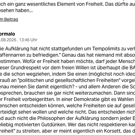
ch ein ganz wesentliches Element von Freiheit. Das dürfte 
sehen haben...
m Beitrag
ormalo
.08.2026 , 13:46 Uhr
ie Aufklärung hat nicht stattgefunden um Tempolimits zu ve
ffennarren zu befriedigen." Genau das hat niemand mit abso
stimmen. Wofür er Freiheit haben möchte, darf jeder Mensch
eser Grundrespekt vor dem freien Willen ist überhaupt die B
e die schon wegziehen, indem Sie einen (möglichst noch ideo
rauß an "politischen und gesellschaftlichen Freiheiten" vorg
nau meinen Sie damit eigentlich? - und allem Anderen die S
sprechen, brauchen sie gar nicht weiterzumachen. Dann sind
r Freiheit vorbeigeritten. In einer Demokratie gibt es Wahle
nschen entscheiden können, welche Freiheiten sie auf gesel
rteidigt sehen wollen und welche nicht. Das entscheiden nich
d auch nicht die Philosophen der Aufklärung sondern jeder 
liebig motivierten Gutdünken. Wer das nicht respektieren 
reiheit" zu streiten, aber er meint eigentlich ein Korsett, da