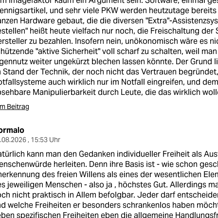
m Imagefaktor kaum ein Argument sein: Software, einmal ges
ennigsartikel, und sehr viele PKW werden heutzutage bereit
nzen Hardware gebaut, die die diversen "Extra"-Assistenzsy
stellen" heißt heute vielfach nur noch, die Freischaltung de
rsteller zu bezahlen. Insofern nein, unökonomisch wäre es ni
hützende "aktive Sicherheit" voll scharf zu schalten, weil man
gennutz weiter ungekürzt blechen lassen könnte. Der Grund l
 Stand der Technik, der noch nicht das Vertrauen begründet
tfallsysteme auch wirklich nur im Notfall eingreifen, und d
sehbare Manipulierbarkeit durch Leute, die das wirklich woll
m Beitrag
ormalo
.08.2026 , 15:53 Uhr
türlich kann man den Gedanken individueller Freiheit als Aus
nschenwürde herleiten. Denn ihre Basis ist - wie schon gesc
erkennung des freien Willens als eines der wesentlichen Elem
s jeweiligen Menschen - also ja , höchstes Gut. Allerdings m
ch nicht praktisch in Allem befolgbar. Jeder darf entscheide
d welche Freiheiten er besonders schrankenlos haben möcht
ben spezifischen Freiheiten eben die allgemeine Handlungsfr