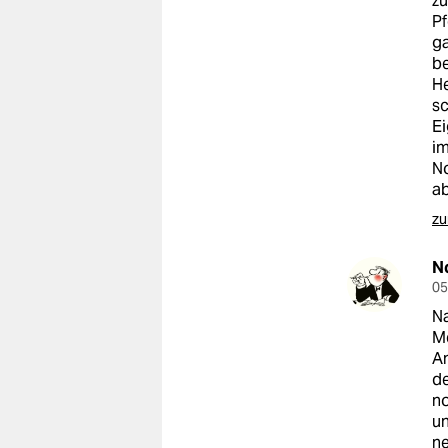
zu
epaper login
Pf
ga
be
He
sc
Ei
im
No
ab
zu
N
05
Na
Me
An
de
no
un
ne