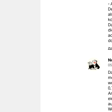
- 
De
al
ko
Da
di
ad
do
zu
N
05
Da
me
wo
0,
An
ei
au
We