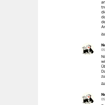
an
tr
di
da
de
An
zu
N
05
Nö
wi
Üb
Da
zu
zu
N
05