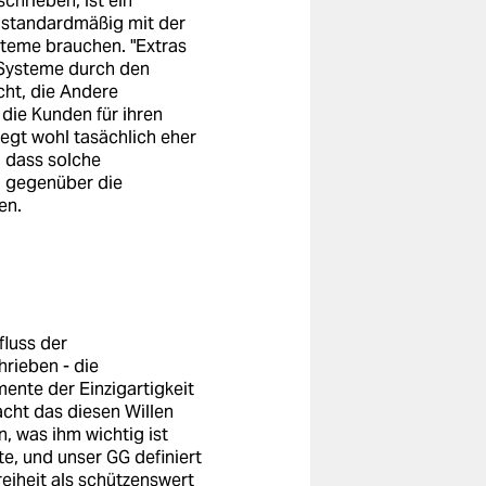
chrieben, ist ein
s standardmäßig mit der
steme brauchen. "Extras
r Systeme durch den
cht, die Andere
 die Kunden für ihren
iegt wohl tasächlich eher
, dass solche
em gegenüber die
en.
fluss der
hrieben - die
ente der Einzigartigkeit
acht das diesen Willen
n, was ihm wichtig ist
e, und unser GG definiert
eiheit als schützenswert