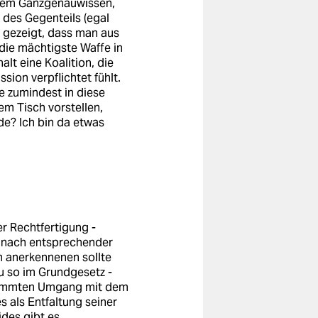
ünem Ganzgenauwissen,
 des Gegenteils (egal
t gezeigt, dass man aus
ie mächtigste Waffe in
alt eine Koalition, die
sion verpflichtet fühlt.
e zumindest in diese
em Tisch vorstellen,
de? Ich bin da etwas
er Rechtfertigung -
- nach entsprechender
 anerkennenen sollte
u so im Grundgesetz -
estimmten Umgang mit dem
 als Entfaltung seiner
ides gibt es