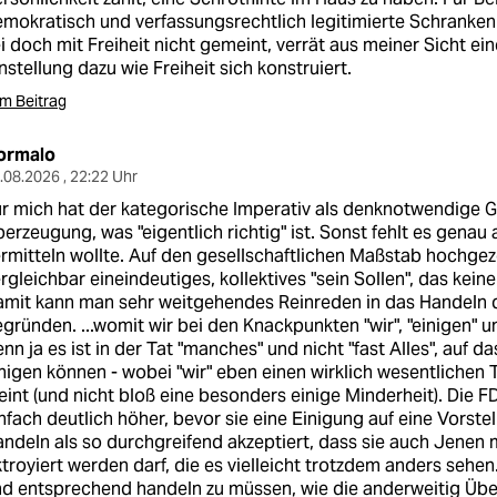
mokratisch und verfassungsrechtlich legitimierte Schranke
i doch mit Freiheit nicht gemeint, verrät aus meiner Sicht ein
nstellung dazu wie Freiheit sich konstruiert.
m Beitrag
ormalo
.08.2026 , 22:22 Uhr
r mich hat der kategorische Imperativ als denknotwendige G
erzeugung, was "eigentlich richtig" ist. Sonst fehlt es genau 
rmitteln wollte. Auf den gesellschaftlichen Maßstab hochgez
rgleichbar eineindeutiges, kollektives "sein Sollen", das kei
mit kann man sehr weitgehendes Reinreden in das Handeln 
gründen. ...womit wir bei den Knackpunkten "wir", "einigen" 
nn ja es ist in der Tat "manches" und nicht "fast Alles", auf das
nigen können - wobei "wir" eben einen wirklich wesentlichen 
int (und nicht bloß eine besonders einige Minderheit). Die F
nfach deutlich höher, bevor sie eine Einigung auf eine Vorste
ndeln als so durchgreifend akzeptiert, dass sie auch Jenen m
troyiert werden darf, die es vielleicht trotzdem anders sehe
d entsprechend handeln zu müssen, wie die anderweitig Übe