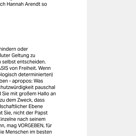
auch Hannah Arendt so
rhindern oder
luter Geltung zu
 selbst entscheiden.
ASIS von Freiheit. Wenn
logisch determinierten)
eben - apropos: Was
chutzwürdigkeit pauschal
 Sie mit großem Hallo an
n zu dem Zweck, dass
lschaftlicher Ebene
t Sie, nicht der Papst
Einzelne nach seinem
kann, mag VORGEBEN, für
s die Menschen im besten