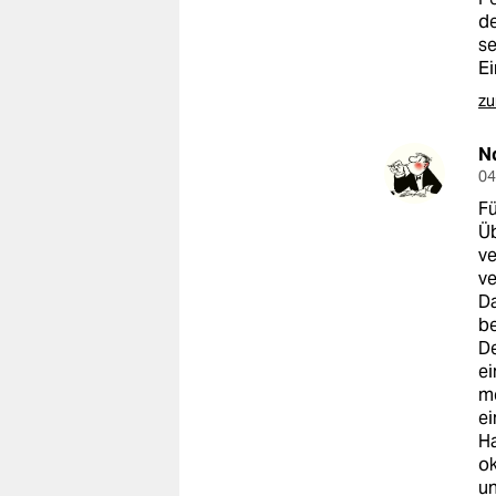
de
se
Ei
zu
N
04
Fü
Üb
ve
ve
Da
be
De
ei
me
ei
Ha
ok
un