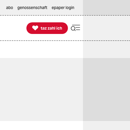
abo
genossenschaft
epaper login

taz zahl ich
taz zahl ich