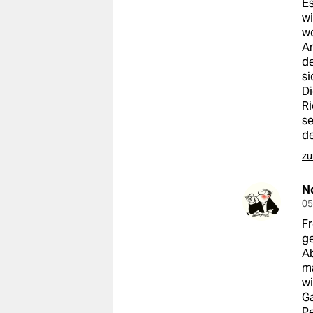
Es
wi
wo
An
de
si
Di
Ri
se
de
zu
N
05
Fr
ge
Ab
ma
wi
Ga
Pe