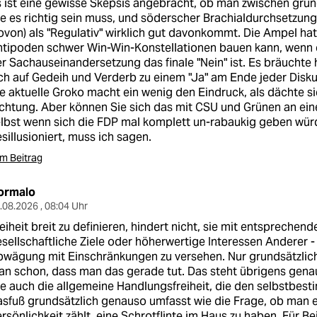
 ist eine gewisse Skepsis angebracht, ob man zwischen gr
e es richtig sein muss, und söderscher Brachialdurchsetzung
von) als "Regulativ" wirklich gut davonkommt. Die Ampel ha
tipoden schwer Win-Win-Konstellationen bauen kann, wenn d
r Sachauseinandersetzung das finale "Nein" ist. Es bräuchte h
ch auf Gedeih und Verderb zu einem "Ja" am Ende jeder Diskus
e aktuelle Groko macht ein wenig den Eindruck, als dächte si
chtung. Aber können Sie sich das mit CSU und Grünen an ein
lbst wenn sich die FDP mal komplett un-rabaukig geben wür
sillusioniert, muss ich sagen.
m Beitrag
ormalo
.08.2026 , 08:04 Uhr
eiheit breit zu definieren, hindert nicht, sie mit entsprechend
sellschaftliche Ziele oder höherwertige Interessen Anderer 
wägung mit Einschränkungen zu versehen. Nur grundsätzlich
n schon, dass man das gerade tut. Das steht übrigens gena
e auch die allgemeine Handlungsfreiheit, die den selbstb
sfuß grundsätzlich genauso umfasst wie die Frage, ob man es
rsönlichkeit zählt, eine Schrotflinte im Haus zu haben. Für Be