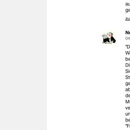
au
ge
zu
N
04
"D
Wa
be
Di
Si
St
ge
ab
de
Me
ve
un
be
"F