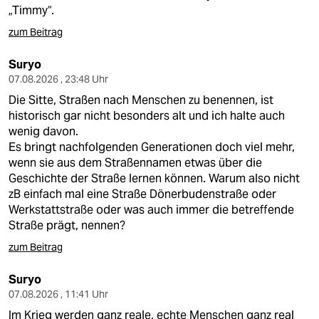
berlin
„Timmy“.
nord
zum Beitrag
wahrheit
Suryo
07.08.2026 , 23:48 Uhr
verlag
Die Sitte, Straßen nach Menschen zu benennen, ist
historisch gar nicht besonders alt und ich halte auch
verlag
wenig davon.
Es bringt nachfolgenden Generationen doch viel mehr,
veranstaltungen
wenn sie aus dem Straßennamen etwas über die
Geschichte der Straße lernen können. Warum also nicht
shop
zB einfach mal eine Straße Dönerbudenstraße oder
fragen & hilfe
Werkstattstraße oder was auch immer die betreffende
Straße prägt, nennen?
unterstützen
zum Beitrag
abo
Suryo
genossenschaft
07.08.2026 , 11:41 Uhr
Im Krieg werden ganz reale, echte Menschen ganz real