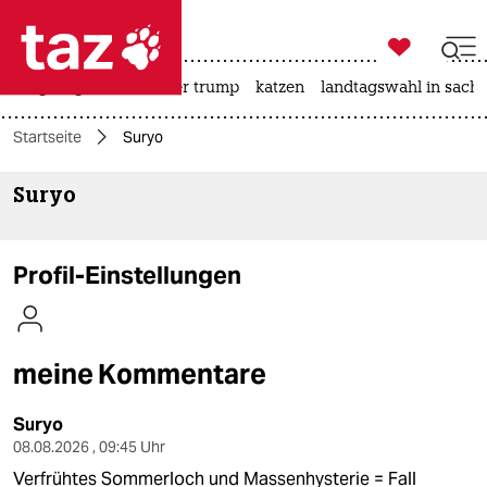

taz zahl ich
bergsteigen
usa unter trump
katzen
landtagswahl in sachs

taz zahl ich
Startseite
Suryo
taz zahl ich
Suryo
themen
politik
Profil-Einstellungen
öko
gesellschaft
meine Kommentare
kultur
Suryo
sport
08.08.2026 , 09:45 Uhr
Verfrühtes Sommerloch und Massenhysterie = Fall