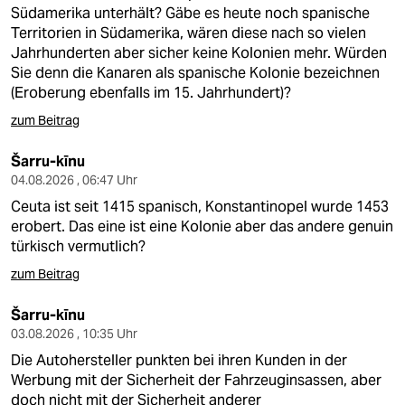
berlin
Südamerika unterhält? Gäbe es heute noch spanische
Territorien in Südamerika, wären diese nach so vielen
nord
Jahrhunderten aber sicher keine Kolonien mehr. Würden
Sie denn die Kanaren als spanische Kolonie bezeichnen
wahrheit
(Eroberung ebenfalls im 15. Jahrhundert)?
verlag
zum Beitrag
verlag
Šarru-kīnu
04.08.2026 , 06:47 Uhr
veranstaltungen
Ceuta ist seit 1415 spanisch, Konstantinopel wurde 1453
erobert. Das eine ist eine Kolonie aber das andere genuin
shop
türkisch vermutlich?
fragen & hilfe
zum Beitrag
unterstützen
Šarru-kīnu
03.08.2026 , 10:35 Uhr
abo
Die Autohersteller punkten bei ihren Kunden in der
genossenschaft
Werbung mit der Sicherheit der Fahrzeuginsassen, aber
doch nicht mit der Sicherheit anderer