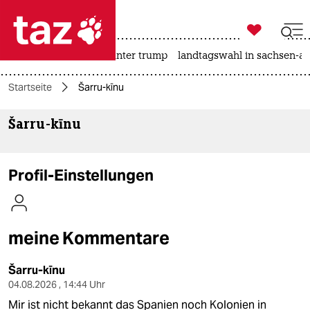

taz zahl ich
nahost-konflikt
usa unter trump
landtagswahl in sachsen-an

taz zahl ich
Startseite
Šarru-kīnu
taz zahl ich
Šarru-kīnu
themen
politik
Profil-Einstellungen
öko
gesellschaft
meine Kommentare
kultur
Šarru-kīnu
sport
04.08.2026 , 14:44 Uhr
Mir ist nicht bekannt das Spanien noch Kolonien in