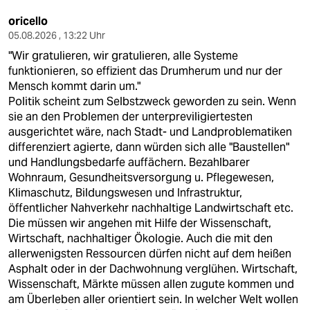
berlin
oricello
nord
05.08.2026 , 13:22 Uhr
"Wir gratulieren, wir gratulieren, alle Systeme
wahrheit
funktionieren, so effizient das Drumherum und nur der
Mensch kommt darin um."
verlag
Politik scheint zum Selbstzweck geworden zu sein. Wenn
sie an den Problemen der unterpreviligiertesten
verlag
ausgerichtet wäre, nach Stadt- und Landproblematiken
differenziert agierte, dann würden sich alle "Baustellen"
veranstaltungen
und Handlungsbedarfe auffächern. Bezahlbarer
shop
Wohnraum, Gesundheitsversorgung u. Pflegewesen,
Klimaschutz, Bildungswesen und Infrastruktur,
fragen & hilfe
öffentlicher Nahverkehr nachhaltige Landwirtschaft etc.
Die müssen wir angehen mit Hilfe der Wissenschaft,
unterstützen
Wirtschaft, nachhaltiger Ökologie. Auch die mit den
allerwenigsten Ressourcen dürfen nicht auf dem heißen
abo
Asphalt oder in der Dachwohnung verglühen. Wirtschaft,
Wissenschaft, Märkte müssen allen zugute kommen und
genossenschaft
am Überleben aller orientiert sein. In welcher Welt wollen