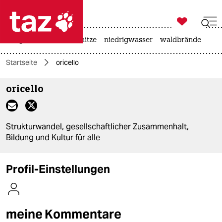

taz zahl ich
krieg in der ukraine
hitze
niedrigwasser
waldbrände

taz zahl ich
Startseite
oricello
taz zahl ich
oricello
themen
politik
Strukturwandel, gesellschaftlicher Zusammenhalt,
öko
Bildung und Kultur für alle
gesellschaft
Profil-Einstellungen
kultur
sport
meine Kommentare