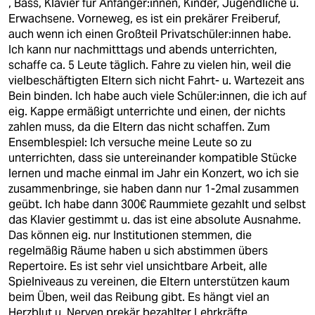
, Bass, Klavier für Anfänger:innen, Kinder, Jugendliche u.
Erwachsene. Vorneweg, es ist ein prekärer Freiberuf,
auch wenn ich einen Großteil Privatschüler:innen habe.
Ich kann nur nachmitttags und abends unterrichten,
schaffe ca. 5 Leute täglich. Fahre zu vielen hin, weil die
vielbeschäftigten Eltern sich nicht Fahrt- u. Wartezeit ans
Bein binden. Ich habe auch viele Schüler:innen, die ich auf
eig. Kappe ermäßigt unterrichte und einen, der nichts
zahlen muss, da die Eltern das nicht schaffen. Zum
Ensemblespiel: Ich versuche meine Leute so zu
unterrichten, dass sie untereinander kompatible Stücke
lernen und mache einmal im Jahr ein Konzert, wo ich sie
zusammenbringe, sie haben dann nur 1-2mal zusammen
geübt. Ich habe dann 300€ Raummiete gezahlt und selbst
das Klavier gestimmt u. das ist eine absolute Ausnahme.
Das können eig. nur Institutionen stemmen, die
regelmäßig Räume haben u sich abstimmen übers
Repertoire. Es ist sehr viel unsichtbare Arbeit, alle
Spielniveaus zu vereinen, die Eltern unterstützen kaum
beim Üben, weil das Reibung gibt. Es hängt viel an
Herzblut u. Nerven prekär bezahlter Lehrkräfte.