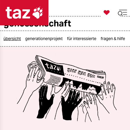

taz zahl ich
genossenschaft

taz zahl ich
taz zahl ich
übersicht
generationenprojekt
für interessierte
fragen & hilfe
themen
politik
öko
gesellschaft
kultur
sport