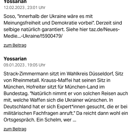
epaper login
Yossarian
12.02.2023 , 23:01 Uhr
Soso, "innerhalb der Ukraine wäre es mit
Meinungsfreiheit und Demokratie vorbei". Derzeit sind
selbige natürlich garantiert. Siehe hier
taz.de/Neues-
Medie...-Ukraine/!5900479/
zum Beitrag
Yossarian
09.01.2023 , 19:05 Uhr
Strack-Zimmermann sitzt im Wahlkreis Düsseldorf, Sitz
von Rheinmetall. Krauss-Maffei hat seinen Sitz in
München, Hofreiter sitzt für München-Land im
Bundestag. "Natürlich nimmt er von solchen Reisen auch
mit, welche Waffen sich die Ukrainer wünschen. In
Deutschland hat er sich Ex­per­t*in­nen gesucht, die er bei
militärischen Fachfragen anruft." Da reicht dann wohl ein
Ortsgespräch. Ein Schelm, wer ...
zum Beitrag