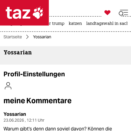

taz zahl ich
bergsteigen
usa unter trump
katzen
landtagswahl in sachs

taz zahl ich
Startseite
Yossarian
taz zahl ich
Yossarian
themen
politik
Profil-Einstellungen
öko
gesellschaft
meine Kommentare
kultur
Yossarian
sport
23.06.2026 , 12:11 Uhr
Warum gibt's denn dann soviel davon? Können die