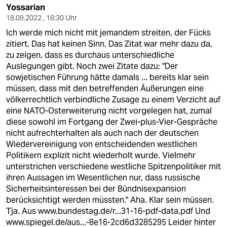
Yossarian
18.09.2022 , 18:30 Uhr
Ich werde mich nicht mit jemandem streiten, der Fücks
zitiert. Das hat keinen Sinn. Das Zitat war mehr dazu da,
zu zeigen, dass es durchaus unterschiedliche
Auslegungen gibt. Noch zwei Zitate dazu: "Der
sowjetischen Führung hätte damals ... bereits klar sein
müssen, dass mit den betreffenden Äußerungen eine
völkerrechtlich verbindliche Zusage zu einem Verzicht auf
eine NATO-Osterweiterung nicht vorgelegen hat, zumal
diese sowohl im Fortgang der Zwei-plus-Vier-Gespräche
nicht aufrechterhalten als auch nach der deutschen
Wiedervereinigung von entscheidenden westlichen
Politikern explizit nicht wiederholt wurde. Vielmehr
unterstrichen verschiedene westliche Spitzenpolitiker mit
ihren Aussagen im Wesentlichen nur, dass russische
Sicherheitsinteressen bei der Bündnisexpansion
berücksichtigt werden müssten." Aha. Klar sein müssen.
Tja. Aus
www.bundestag.de/r...31-16-pdf-data.pdf
Und
www.spiegel.de/aus...-8e16-2cd6d3285295
Leider hinter