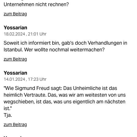
berlin
Unternehmen nicht rechnen?
nord
zum Beitrag
wahrheit
Yossarian
18.02.2024 , 21:01 Uhr
verlag
Soweit ich informiert bin, gab's doch Verhandlungen in
Istanbul. Wer wollte nochmal weitermachen?
verlag
zum Beitrag
veranstaltungen
Yossarian
shop
14.01.2024 , 17:23 Uhr
"Wie Sigmund Freud sagt: Das Unheimliche ist das
fragen & hilfe
heimlich Vertraute. Das, was wir am weitesten von uns
unterstützen
wegschieben, ist das, was uns eigentlich am nächsten
ist."
abo
Tja.
zum Beitrag
genossenschaft