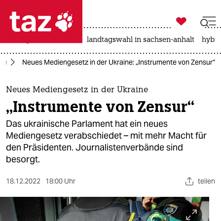

taz zahl ich
niedrigwasser
rente
landtagswahl in sachsen-anhalt
hybri

taz zahl ich
ine
Neues Mediengesetz in der Ukraine: „Instrumente von Zensur“
taz zahl ich
themen
Neues Mediengesetz in der Ukraine
„Instrumente von Zensur“
politik
Das ukrainische Parlament hat ein neues
öko
Mediengesetz verabschiedet – mit mehr Macht für
den Präsidenten. Journalistenverbände sind
gesellschaft
besorgt.
kultur
18.12.2022
18:00 Uhr
teilen
sport