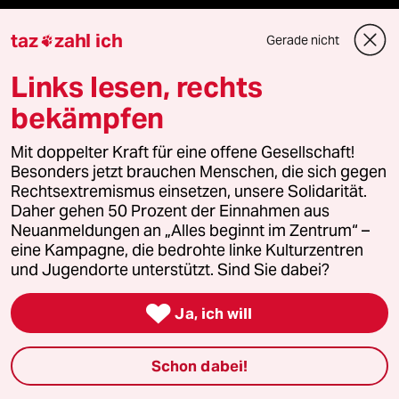
Aboservice
taz
zahl ich
Gerade nicht

ePaper Login
Links lesen, rechts
bekämpfen
Downloads für Abonnierende
Mit doppelter Kraft für eine offene Gesellschaft!
Besonders jetzt brauchen Menschen, die sich gegen
Rechtsextremismus einsetzen, unsere Solidarität.
© 2026 taz Verlags und Vertriebs GmbH
Daher gehen 50 Prozent der Einnahmen aus
Alle Rechte vorbehalten. Bei rechtlichen Fragen oder für Genehmigungen
wenden Sie sich bitte an
lizenzen@taz.de
Neuanmeldungen an „Alles beginnt im Zentrum“ –
eine Kampagne, die bedrohte linke Kulturzentren
und Jugendorte unterstützt. Sind Sie dabei?
Feedback
Redaktionsstatut
Kommune-Richtlinien
KI-

Ja, ich will
Leitlinie
Informant
Datenschutz
Impressum
AGB
Schon dabei!
Seitenwende
Einwilligungen widerrufen (Ads)