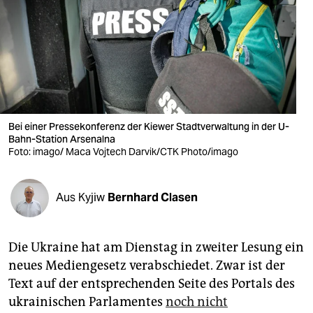
berlin
nord
wahrheit
verlag
verlag
Bei einer Pressekonferenz der Kiewer Stadtverwaltung in der U-
Bahn-Station Arsenalna
veranstaltungen
Foto: imago/ Maca Vojtech Darvik/CTK Photo/imago
shop
Aus Kyjiw
Bernhard Clasen
fragen & hilfe
unterstützen
Die Ukraine hat am Dienstag in zweiter Lesung ein
abo
neues Mediengesetz verabschiedet. Zwar ist der
Text auf der entsprechenden Seite des Portals des
genossenschaft
ukrainischen Parlamentes
noch nicht