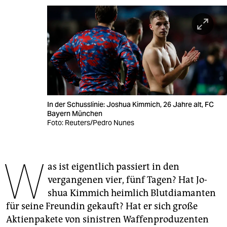
berlin
nord
wahrheit
verlag
verlag
In der Schusslinie: Joshua Kimmich, 26 Jahre alt, FC
veranstaltungen
Bayern München
Foto: Reuters/Pedro Nunes
shop
fragen & hilfe
W
as ist eigentlich passiert in den
unterstützen
vergangenen vier, fünf Tagen? Hat Jo­
abo
shua Kimmich heimlich Blutdiamanten
für seine Freundin gekauft? Hat er sich große
genossenschaft
Aktienpakete von sinistren Waffenproduzenten