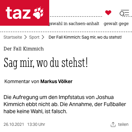

taz zahl ich
hitze
surfen
landtagswahl in sachsen-anhalt
gewalt gegen

taz zahl ich
Startseite
Sport
Der Fall Kimmich: Sag mir, wo du stehst!
taz zahl ich
Der Fall Kimmich
themen
Sag mir, wo du stehst!
politik
öko
Kommentar von
Markus Völker
gesellschaft
Die Aufregung um den Impfstatus von Joshua
Kimmich ebbt nicht ab. Die Annahme, der Fußballer
kultur
habe keine Wahl, ist falsch.
sport
26.10.2021
13:30 Uhr
teilen