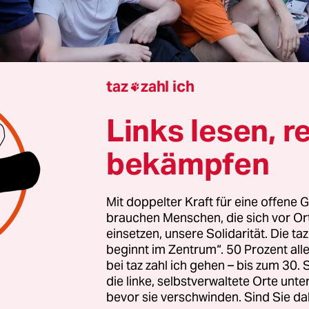
taz
zahl ich

rview von
Timm Kühn
Links lesen, r
bekämpfen
Duncker, die Gorillas-Riders in Berlin
blockieren
der Warenlager
, um den Lieferbetrieb lahmzule
Mit doppelter Kraft für eine offene G
ionen war von einer Gewerkschaft organisiert. 
brauchen Menschen, die sich vor O
n dennoch rechtlich abgesichert?
einsetzen, unsere Solidarität. Die ta
beginnt im Zentrum“. 50 Prozent a
bei taz zahl ich gehen – bis zum 30
cker:
Nein. Es handelt sich um einen sogenannt
die linke, selbstverwaltete Orte unte
so um einen, der unabhängig von den Gewerkscha
bevor sie verschwinden. Sind Sie da