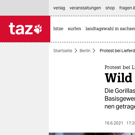
hautnavigation anspringen
hauptinhalt anspringen
footer anspringen
verlag
veranstaltungen
shop
fragen &
hitze
surfen
landtagswahl in sachse

taz zahl ich
taz zahl ich
Startseite
Berlin
Protest bei Lieferd
themen
politik
Protest bei L
Wild 
öko
Die Gorilla
gesellschaft
Basisgewerk
nen getrag
kultur
sport
16.6.2021
17:2