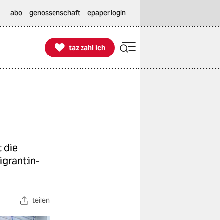
abo
genossenschaft
epaper login

taz zahl ich
taz zahl ich
t die
gran­t:in­
teilen