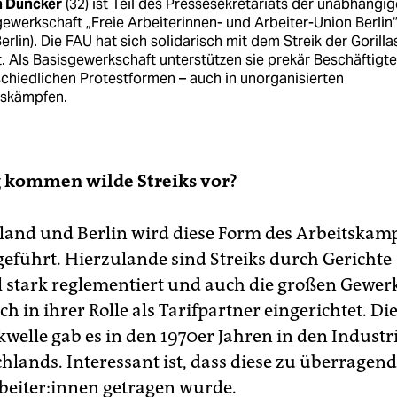
 Duncker
(32) ist Teil des Pressesekretariats der unabhängi
ewerkschaft „Freie Arbeiterinnen- und Arbeiter-Union Berlin
erlin). Die FAU hat sich solidarisch mit dem Streik der Gorilla
t. Als Basisgewerkschaft unterstützen sie prekär Beschäftigte
chiedlichen Protestformen – auch in unorganisierten
tskämpfen.
g kommen wilde Streiks vor?
land und Berlin wird diese Form des Arbeitskam
 geführt. Hierzulande sind Streiks durch Gerichte
ll stark reglementiert und auch die großen Gewer
ch in ihrer Rolle als Tarifpartner eingerichtet. Di
kwelle gab es in den 1970er Jahren in den Indust
hlands. Interessant ist, dass diese zu überragend
­bei­te­r:in­nen getragen wurde.