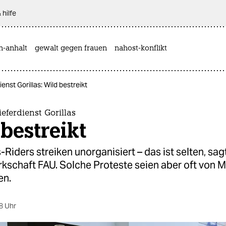
 hilfe
n-anhalt
gewalt gegen frauen
nahost-konflikt
ienst Gorillas: Wild bestreikt
ieferdienst Gorillas
bestreikt
s-Riders streiken unorganisiert – das ist selten, sag
schaft FAU. Solche Proteste seien aber oft von Mi­
en.
8 Uhr