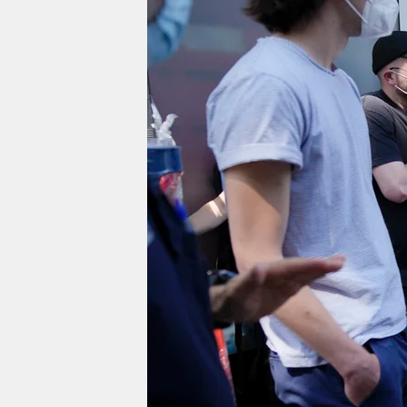
berlin
nord
wahrheit
verlag
verlag
veranstaltungen
shop
fragen & hilfe
unterstützen
abo
genossenschaft