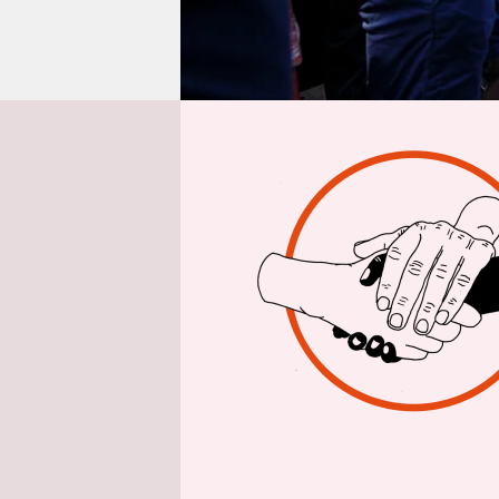
epaper login
Inte
taz: Herr 
Eingänge 
dieser Akt
Streikende
Simon Dun
Streik, al