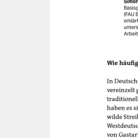
Simon
Basisg
(FAU B
erklär
unters
Arbei
Wie häufi
In Deutsch
vereinzelt
traditione
haben es si
wilde Strei
Westdeutsc
von Gast­ar