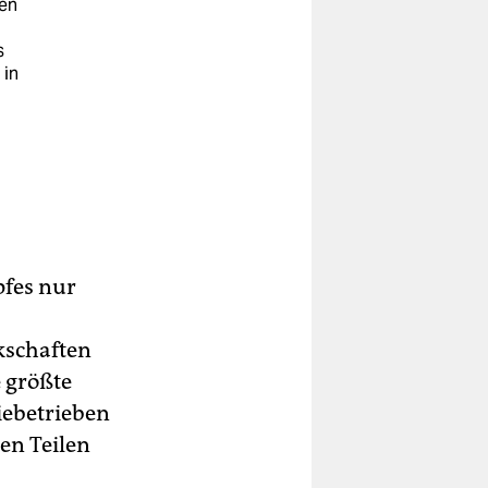
gen
“
s
 in
pfes nur
kschaften
e größte
riebetrieben
en Teilen