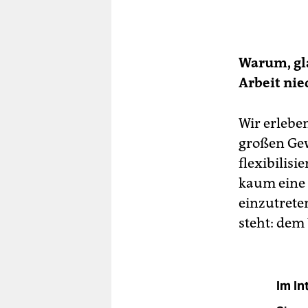
Warum, gla
Arbeit ni
Wir erlebe
großen Gew
flexibilisi
kaum eine 
einzutrete
steht: dem
Im In