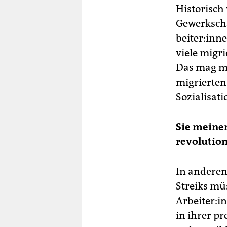
Historisch 
Gewerkscha
bei­te­r:in
viele migri
Das mag m
migrierte
Sozialisat
Sie meine
revolution
In anderen 
Streiks müs
Arbeiter:in
in ihrer p