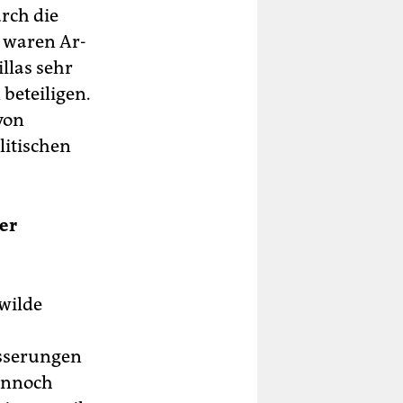
urch die
e waren Ar­
illas sehr
 beteiligen.
von
itischen
er
 wilde
esserungen
Dennoch