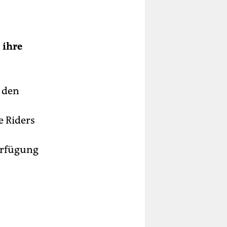
 ihre
n den
e Riders
Verfügung