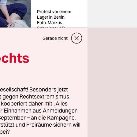
Protest vor einem
Lager in Berlin
Foto: Markus
Schreiber / AP
Gerade nicht
echts
 die
gen. Keine
esellschaft! Besonders jetzt
Sind die
rt gegen Rechtsextremismus
z kooperiert daher mit „Alles
ller Einnahmen aus Anmeldungen
. September – an die Kampagne,
en wilden
rstützt und Freiräume sichern will,
ften
bei?