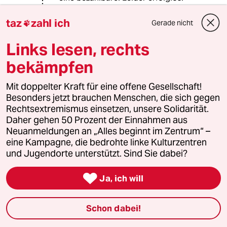
Was uns erwartet von den Grünen
taz
zahl ich
Gerade nicht

war gestern abend auf Frontal zu
sehen.
Links lesen, rechts
bekämpfen
Tesla in Brandenburg gräbt den
Leuten dort das Wasser ab.
Mit doppelter Kraft für eine offene Gesellschaft!
Besonders jetzt brauchen Menschen, die sich gegen
Wird aber unterstützt vom grünen
Rechtsextremismus einsetzen, unsere Solidarität.
Politiker, der ganz harsche Worte
Daher gehen 50 Prozent der Einnahmen aus
findet für Umweltverbände die
Neuanmeldungen an „Alles beginnt im Zentrum“ –
klagen.
eine Kampagne, die bedrohte linke Kulturzentren
und Jugendorte unterstützt. Sind Sie dabei?
Grün ist keine schöne Farbe mehr.!

Ja, ich will
Opossum
O
13.01.2022
,
09:11 Uhr
Schon dabei!
@Ria Sauter: