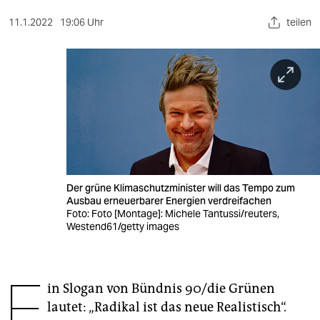
berlin
11.1.2022
19:06 Uhr
teilen
nord
wahrheit
verlag
verlag
veranstaltungen
shop
Der grüne Klimaschutzminister will das Tempo zum
Ausbau erneuerbarer Energien verdreifachen
fragen & hilfe
Foto: Foto [Montage]: Michele Tantussi/reuters,
Westend61/getty images
unterstützen
abo
E
in Slogan von Bündnis 90/die Grünen
genossenschaft
lautet: „Radikal ist das neue Realistisch“.