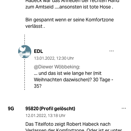
Habeck war das Anheben der rechten Hand
zum Amtseid ....ansonsten ist tote Hose .
Bin gespannt wenn er seine Komfortzone
verlässt .
EDL
13.01.2022
,
12:30 Uhr
@Diewer Wöbbeking:
... und das ist wie lange her (mit
Weihnachten dazwischen)? 30 Tage -
35?
95820 (Profil gelöscht)
9G
12.01.2022
,
13:18 Uhr
Das Titelfoto zeigt Robert Habeck nach
Verlassen der Komfortzone. Oder ist er unter