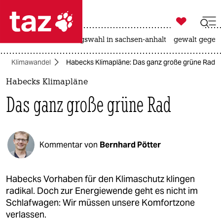

taz zahl ich
hitze
surfen
landtagswahl in sachsen-anhalt
gewalt gegen

taz zahl ich
Klimawandel
Habecks Klimapläne: Das ganz große grüne Rad
taz zahl ich
Habecks Klimapläne
themen
Das ganz große grüne Rad
politik
öko
Kommentar von
Bernhard Pötter
gesellschaft
kultur
Habecks Vorhaben für den Klimaschutz klingen
radikal. Doch zur Energiewende geht es nicht im
sport
Schlafwagen: Wir müssen unsere Komfortzone
verlassen.