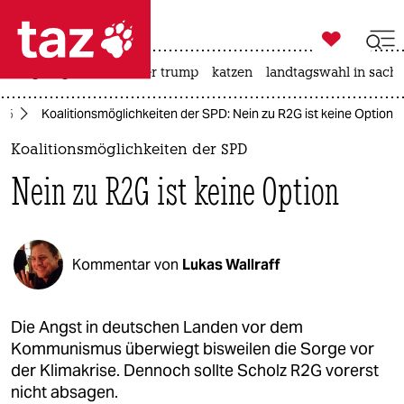

taz zahl ich
bergsteigen
usa unter trump
katzen
landtagswahl in sachs

taz zahl ich
025
Koalitionsmöglichkeiten der SPD: Nein zu R2G ist keine Option
taz zahl ich
Koalitionsmöglichkeiten der SPD
themen
Nein zu R2G ist keine Option
politik
öko
Kommentar von
Lukas Wallraff
gesellschaft
kultur
Die Angst in deutschen Landen vor dem
Kommunismus überwiegt bisweilen die Sorge vor
sport
der Klimakrise. Dennoch sollte Scholz R2G vorerst
nicht absagen.