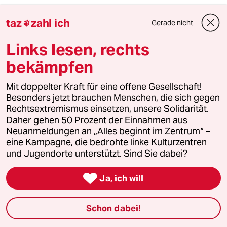
Bernd Berndner
BB
taz
zahl ich
Gerade nicht

06.09.2021
,
13:58 Uhr
Helmut Kohl wäre heute in der Linkspartei.
Links lesen, rechts
bekämpfen
Kaboom
Mit doppelter Kraft für eine offene Gesellschaft!
Besonders jetzt brauchen Menschen, die sich gegen
06.09.2021
,
17:07 Uhr
Rechtsextremismus einsetzen, unsere Solidarität.
@Bernd Berndner:
Daher gehen 50 Prozent der Einnahmen aus
LOL, Sowas kann nur jemand
Neuanmeldungen an „Alles beginnt im Zentrum“ –
schreiben, der die Zeit nicht erlebt,
eine Kampagne, die bedrohte linke Kulturzentren
oder vergessen hat.
und Jugendorte unterstützt. Sind Sie dabei?

Ja, ich will
Yossarian
Y
06.09.2021
,
14:03 Uhr
Schon dabei!
@Bernd Berndner:
Der is gut. Gibt's denn nicht schon