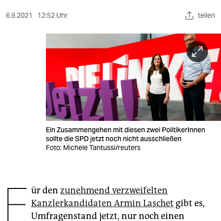
berlin
6.9.2021
12:52 Uhr
teilen
nord
wahrheit
verlag
verlag
veranstaltungen
shop
Ein Zusammengehen mit diesen zwei PolitikerInnen
sollte die SPD jetzt noch nicht ausschließen
fragen & hilfe
Foto: Michele Tantussi/reuters
unterstützen
F
abo
ür den
zunehmend verzweifelten
Kanzlerkandidaten Armin Laschet
gibt es,
genossenschaft
Umfragenstand jetzt, nur noch einen