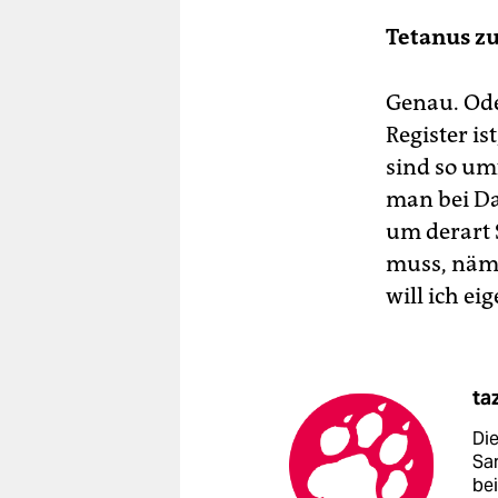
Tetanus zu
Genau. Ode
Register i
sind so um
man bei Da
um derart 
muss, näml
will ich ei
ta
Di
Sa
be