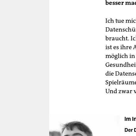
besser ma
Ich tue mi
Datenschütz
braucht. Ic
ist es ihr
möglich in
Gesundheit 
die Datens
Spielräum
Und zwar v
Im I
Der 