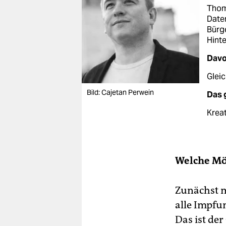
Thoma
Daten
Bürg
Hint
Davo
Gleic
Bild: Cajetan Perwein
Das 
Kreat
Welche Mög
Zunächst ma
alle Impfu
Das ist de