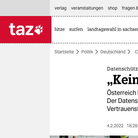
hautnavigation anspringen
hauptinhalt anspringen
footer anspringen
verlag
veranstaltungen
shop
fragen &
hitze
surfen
landtagswahl in sachse

taz zahl ich
taz zahl ich
Startseite
Politik
Deutschland
C
themen
politik
Datenschütz
„Kein
öko
Österreich 
gesellschaft
Der Datens
Vertrauensf
kultur
sport
4.2.2022
18:28