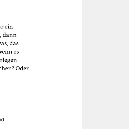
o ein
, dann
as, das
wenn es
erlegen
achen? Oder
nd