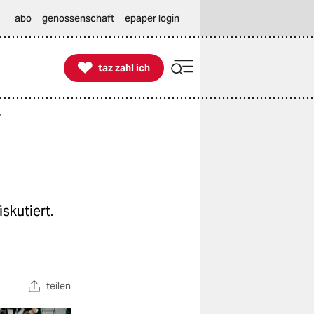
abo
genossenschaft
epaper login

taz zahl ich
taz zahl ich
“
skutiert.
teilen