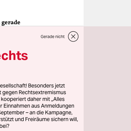
 gerade
sterreich
Gerade nicht
rnen?
echts
er lernen
tens ist
 angedockt.
an nicht
esellschaft! Besonders jetzt
m
rt gegen Rechtsextremismus
t viele
z kooperiert daher mit „Alles
ller Einnahmen aus Anmeldungen
. September – an die Kampagne,
e Pandemie
rstützt und Freiräume sichern will,
 Es werden
bei?