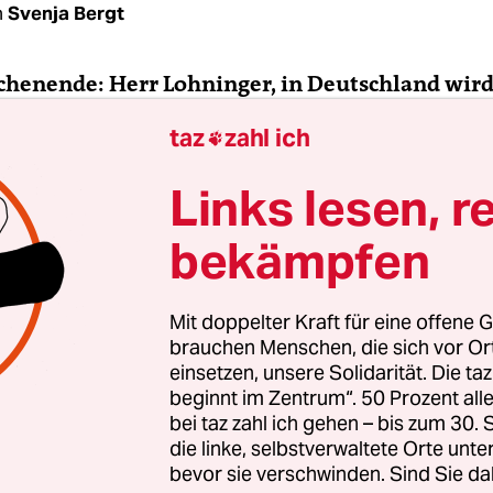
n
Svenja Bergt
chenende: Herr Lohninger, in Deutschland wird
otwendigkeit eines Impfregisters diskutiert
, Ö
taz
zahl ich

eines. Was kann Deutschland von Österreich le
Links lesen, r
hninger:
Ich glaube, dass man von Österreich eh
bekämpfen
e man es nicht macht. Das hat mehrere Gründe: Ers
gister hier an die elektronische Gesundheitsakte
sundheitsakte kann man widersprechen, wenn m
Mit doppelter Kraft für eine offene G
möchte, was auch absolut richtig so ist – aber i
brauchen Menschen, die sich vor O
er landen die eigenen Daten trotzdem. Das verwirr
einsetzen, unsere Solidarität. Die ta
beginnt im Zentrum“. 50 Prozent a
Jetzt kann man natürlich in einer Pandemie
bei taz zahl ich gehen – bis zum 30
ren, dass so ein Register notwendig ist, um dies
die linke, selbstverwaltete Orte unte
en. Aber da kommt der zweite Kritikpunkt dazu:
bevor sie verschwinden. Sind Sie da