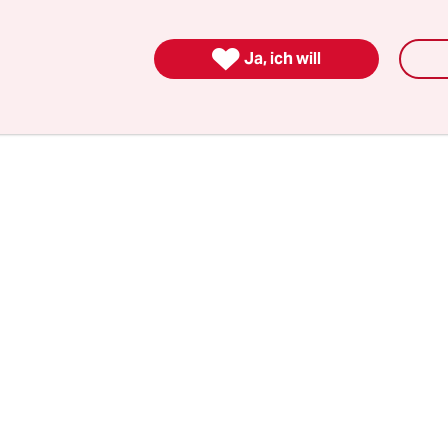
 zu Impfungen gespeichert, die keine Auswirkun
sgefahren haben, wo es also ausschließlich um 

Ja, ich will
hrdung geht.