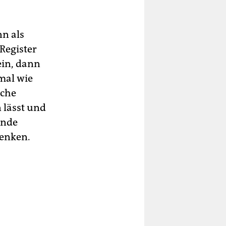
nn als
Register
ein, dann
mal wie
iche
n lässt und
ende
enken.