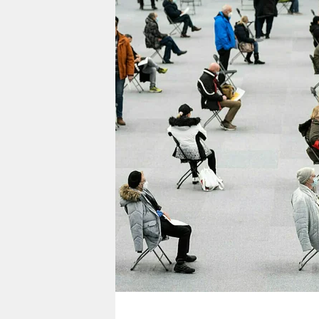
berlin
nord
wahrheit
verlag
verlag
veranstaltungen
shop
fragen & hilfe
unterstützen
abo
genossenschaft