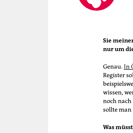
Sie meinen
nur um di
Genau.
In 
Register s
beispielsw
wissen, wer
noch nach 
sollte man
Was müsst