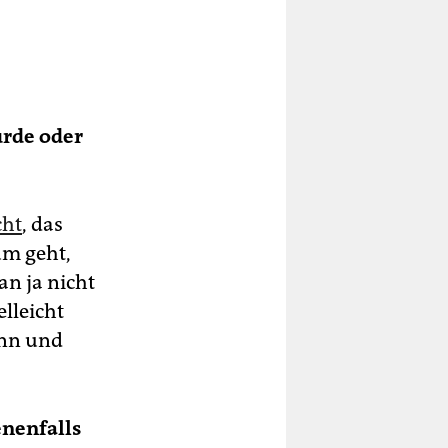
urde oder
cht
, das
um geht,
an ja nicht
elleicht
ann und
nenfalls