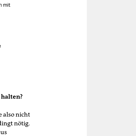
h mit
e
 halten?
e also nicht
ingt nötig.
aus