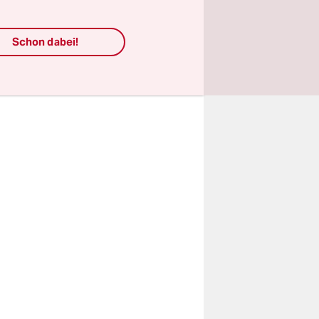
gen auf
die
Schon dabei!