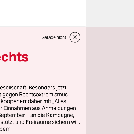
Gerade nicht
ladimir
lt. Der
echts
nege
kehrungen
esellschaft! Besonders jetzt
 dem In-
rt gegen Rechtsextremismus
r auf die
z kooperiert daher mit „Alles
ller Einnahmen aus Anmeldungen
t mehr
. September – an die Kampagne,
rstützt und Freiräume sichern will,
bei?