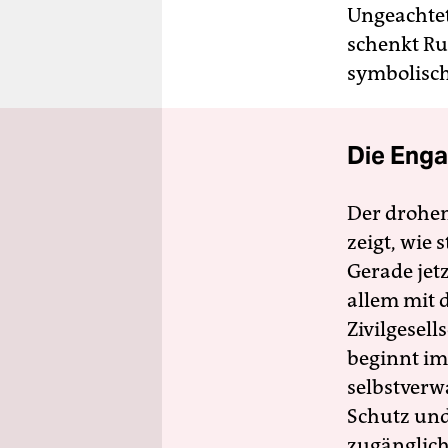
Ungeachtet
schenkt Ru
symbolisch
Die Enga
Der drohe
zeigt, wie
Gerade jet
allem mit d
Zivilgesell
beginnt im
selbstverw
Schutz und 
zugänglich