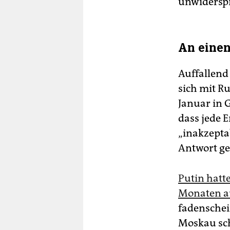
unwidersp
An einen
Auffallend
sich mit R
Januar in 
dass jede 
„inakzeptab
Antwort ge
Putin hatt
Monaten a
fadensche
Moskau sch