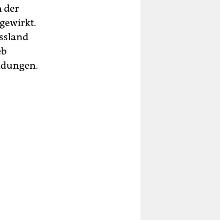
 der
gewirkt.
ussland
eb
eldungen.