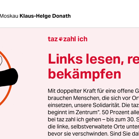
 Moskau
Klaus-Helge Donath
taz
zahl ich

 17. Große Jahrespressekonferenz, die Präsident W
onnerstag seit Amtsantritt 2000 in Moskau abhie
Links lesen, r
e die Zusammenkunft der Journalisten in die Ma
in Ausstellungsort unweit des Kremls. Coronavor
bekämpfen
 Sicherheitsmaßnahmen diktiert.
Mit doppelter Kraft für eine offene G
en Vorjahren um die 1.000 Korrespondenten aus
brauchen Menschen, die sich vor O
d akkreditiert, schrumpfte die Zahl in diesem Jah
einsetzen, unsere Solidarität. Die ta
beginnt im Zentrum“. 50 Prozent a
e großzügigeren Sitzverhältnisse gestatteten nich
bei taz zahl ich gehen – bis zum 30
die linke, selbstverwaltete Orte unte
bevor sie verschwinden. Sind Sie da