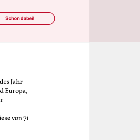
hr nahm der
einer Reihe
Schon dabei!
um sei.
edes Jahr
nd Europa,
er
iese von 71