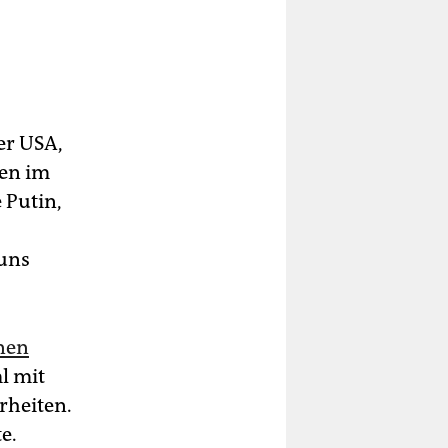
er USA,
gen im
 Putin,
 uns
nen
l mit
rheiten.
e.