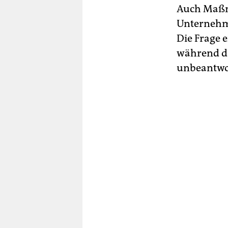
Auch Maßna
Unternehm
Die Frage 
während de
unbeantwor