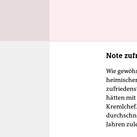
Putin hatt
Kremlchef w
internatio
Ansprechpa
Note zuf
Wie gewöhn
heimischen 
zufriedens
hätten mit
Kremlchef
durchschnit
Jahren zul