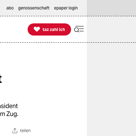
abo
genossenschaft
epaper login

taz zahl ich
taz zahl ich
t
äsident
am Zug.
teilen