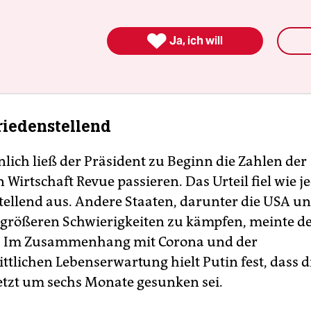
e sich 2020 per Video eingeschaltet. In diesem Ja
ieder leibhaftig teil. Beobachter betonten trotz 

Ja, ich will
naler Schwierigkeiten, dass der vornehmliche
rtner der Pressekonferenz das heimische Publik
riedenstellend
lich ließ der Präsident zu Beginn die Zahlen der
Wirtschaft Revue passieren. Das Urteil fiel wie j
tellend aus. Andere Staaten, darunter die USA u
 größeren Schwierigkeiten zu kämpfen, meinte d
. Im Zusammenhang mit Corona und der
tlichen Lebenserwartung hielt Putin fest, dass d
etzt um sechs Monate gesunken sei.