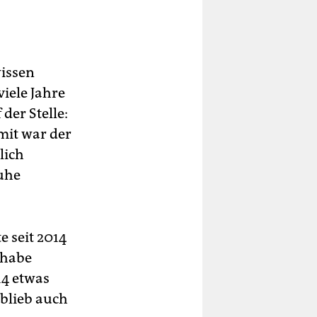
wissen
viele Jahre
der Stelle:
mit war der
lich
ruhe
e seit 2014
 habe
14 etwas
 blieb auch