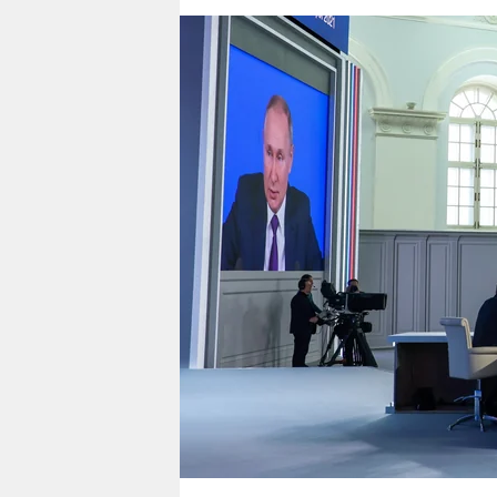
berlin
nord
wahrheit
verlag
verlag
veranstaltungen
shop
fragen & hilfe
unterstützen
abo
genossenschaft