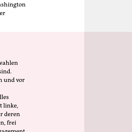
Washington
er
wahlen
sind.
h und vor
lles
 linke,
ür deren
n, frei
ngagement.