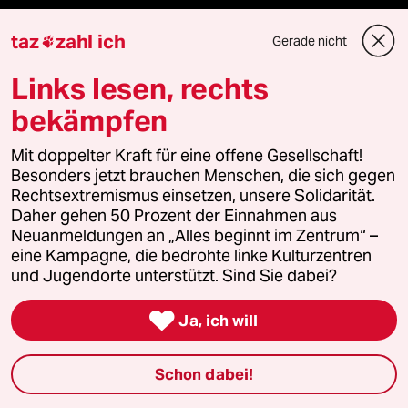
Themen
taz
zahl ich
Gerade nicht

Links lesen, rechts
Hitze
bekämpfen
Krieg in der Ukraine
Mit doppelter Kraft für eine offene Gesellschaft!
Niedrigwasser
Besonders jetzt brauchen Menschen, die sich gegen
Rechtsextremismus einsetzen, unsere Solidarität.
Daher gehen 50 Prozent der Einnahmen aus
Ceuta
Neuanmeldungen an „Alles beginnt im Zentrum“ –
eine Kampagne, die bedrohte linke Kulturzentren
Waldbrände
und Jugendorte unterstützt. Sind Sie dabei?
Rente

Ja, ich will
Schon dabei!
Verlag