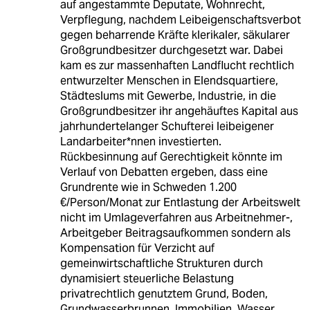
auf angestammte Deputate, Wohnrecht,
Verpflegung, nachdem Leibeigenschaftsverbot
gegen beharrende Kräfte klerikaler, säkularer
Großgrundbesitzer durchgesetzt war. Dabei
kam es zur massenhaften Landflucht rechtlich
entwurzelter Menschen in Elendsquartiere,
Städteslums mit Gewerbe, Industrie, in die
Großgrundbesitzer ihr angehäuftes Kapital aus
jahrhundertelanger Schufterei leibeigener
Landarbeiter*nnen investierten.
Rückbesinnung auf Gerechtigkeit könnte im
Verlauf von Debatten ergeben, dass eine
Grundrente wie in Schweden 1.200
€/Person/Monat zur Entlastung der Arbeitswelt
nicht im Umlageverfahren aus Arbeitnehmer-,
Arbeitgeber Beitragsaufkommen sondern als
Kompensation für Verzicht auf
gemeinwirtschaftliche Strukturen durch
dynamisiert steuerliche Belastung
privatrechtlich genutztem Grund, Boden,
Grundwasserbrunnen, Immobilien, Wasser,