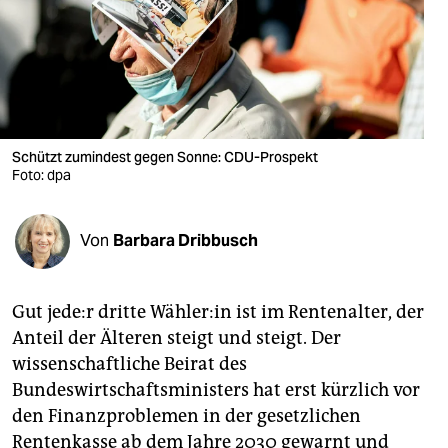
berlin
nord
wahrheit
verlag
Schützt zumindest gegen Sonne: CDU-Prospekt
Foto: dpa
verlag
veranstaltungen
Von
Barbara Dribbusch
shop
fragen & hilfe
Gut je­de:r dritte Wäh­le­r:in ist im Renten­alter, der
unterstützen
Anteil der Älteren steigt und steigt. Der
wissenschaftliche Beirat des
abo
Bundeswirtschaftsministers hat erst kürzlich vor
genossenschaft
den Finanzproblemen in der gesetzlichen
Rentenkasse ab dem Jahre 2030 gewarnt und