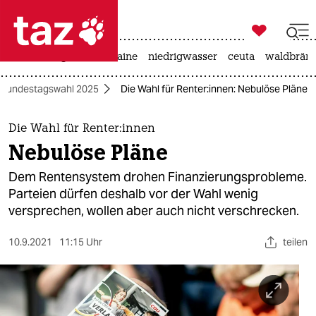

taz zahl ich
hitze
krieg in der ukraine
niedrigwasser
ceuta
waldbrän

taz zahl ich
Bundestagswahl 2025
Die Wahl für Ren­te­r:in­nen: Nebulöse Pläne
taz zahl ich
themen
Die Wahl für Ren­te­r:in­nen
Nebulöse Pläne
politik
Dem Rentensystem drohen Finanzierungsprobleme.
öko
Parteien dürfen deshalb vor der Wahl wenig
versprechen, wollen aber auch nicht verschrecken.
gesellschaft
10.9.2021
11:15 Uhr
teilen
kultur
sport