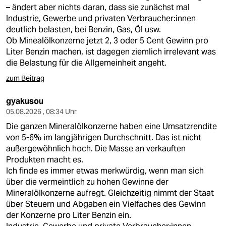
berlin
– ändert aber nichts daran, dass sie zunächst mal
Industrie, Gewerbe und privaten Verbraucher:innen
nord
deutlich belasten, bei Benzin, Gas, Öl usw.
Ob Minealölkonzerne jetzt 2, 3 oder 5 Cent Gewinn pro
wahrheit
Liter Benzin machen, ist dagegen ziemlich irrelevant was
die Belastung für die Allgemeinheit angeht.
verlag
zum Beitrag
verlag
gyakusou
veranstaltungen
05.08.2026 , 08:34 Uhr
Die ganzen Mineralölkonzerne haben eine Umsatzrendite
shop
von 5-6% im langjährigen Durchschnitt. Das ist nicht
fragen & hilfe
außergewöhnlich hoch. Die Masse an verkauften
Produkten macht es.
unterstützen
Ich finde es immer etwas merkwürdig, wenn man sich
über die vermeintlich zu hohen Gewinne der
abo
Mineralölkonzerne aufregt. Gleichzeitig nimmt der Staat
über Steuern und Abgaben ein Vielfaches des Gewinn
genossenschaft
der Konzerne pro Liter Benzin ein.