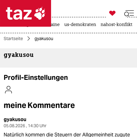

taz zahl ich
hitze
krieg in der ukraine
us-demokraten
nahost-konflikt

taz zahl ich
Startseite
gyakusou
taz zahl ich
gyakusou
themen
politik
Profil-Einstellungen
öko
gesellschaft
meine Kommentare
kultur
gyakusou
sport
05.08.2026 , 14:30 Uhr
Natürlich kommen die Steuern der Allgemeinheit zugute